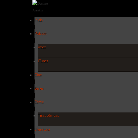
Inicio
Podcast
iVoox
iTunes
Cine
Series
Cómic
Tiras cómicas
Literatura