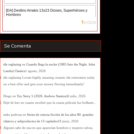
Se Comenta
tile reglazing
en
Cuando llega la noche (1985 Into the Night. John
Landis) Classics
1 agosto, 2026
tile reglazing Locate highly amazing ceramic tile restoration today
on a best offer and gets your money flowing immediately!
Diego
en
Toy Story 5 (2026. Andrew Stanton)
6 julio, 2026
Dejé de leer en cuanto escribió que la cuarta película fue brillante...
mike pedrosa
en
Series de ciencia ficción de los años 80: grandes
clásicos y subproductos de 13 capítulos
18 junio, 2026
Alguien sabe de una en que aparecían hombres y mujeres calvas,