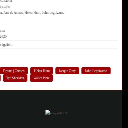
Cristofer
istofer
n, Ana de Armas, Helen Hunt, John Leguizamo
ama
 2020
stigation.
Drama | Crimen
Helen Hunt
Jacque Gray
John Leguizamo
Tye Sheridan
Walter Platz