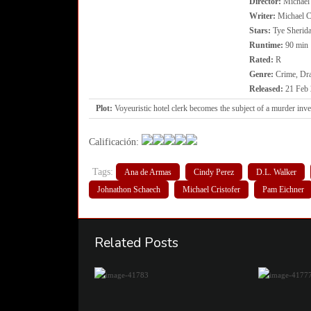
Director:
Michael 
Writer:
Michael Cr
Stars:
Tye Sherida
Runtime:
90 min
Rated:
R
Genre:
Crime, Dr
Released:
21 Feb
Plot:
Voyeuristic hotel clerk becomes the subject of a murder inve
Calificación:
Tags:
Ana de Armas
Cindy Perez
D.L. Walker
Johnathon Schaech
Michael Cristofer
Pam Eichner
Related Posts