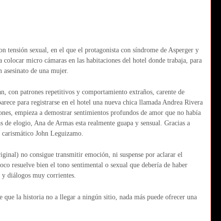
con tensión sexual, en el que el protagonista con síndrome de Asperger y
 a colocar micro cámaras en las habitaciones del hotel donde trabaja, para
n asesinato de una mujer.
an, con patrones repetitivos y comportamiento extraños, carente de
parece para registrarse en el hotel una nueva chica llamada Andrea Rivera
ones, empieza a demostrar sentimientos profundos de amor que no había
as de elogio, Ana de Armas esta realmente guapa y sensual. Gracias a
o al carismático John Leguizamo.
riginal) no consigue transmitir emoción, ni suspense por aclarar el
poco resuelve bien el tono sentimental o sexual que debería de haber
s y diálogos muy corrientes.
e que la historia no a llegar a ningún sitio, nada más puede ofrecer una