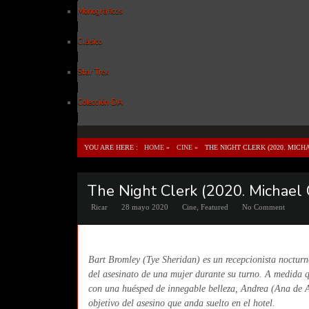
Monográficos
Clásico
Star Trek
Colección DA
YOU ARE HERE :
HOME
»
CINE
»
THE NIGHT CLERK (2020. MICH
The Night Clerk (2020. Michael C
Ricar
28 mayo 2020
Cine
,
Featured
No Comment
Bart Bromley (Tye Sheridan) es un recepcionista nocturno
del asesinato de una mujer durante su turno. A medida q
con una huésped de innegable belleza, Andrea (Ana de A
objetivo del asesino que anda suelto en el hotel.