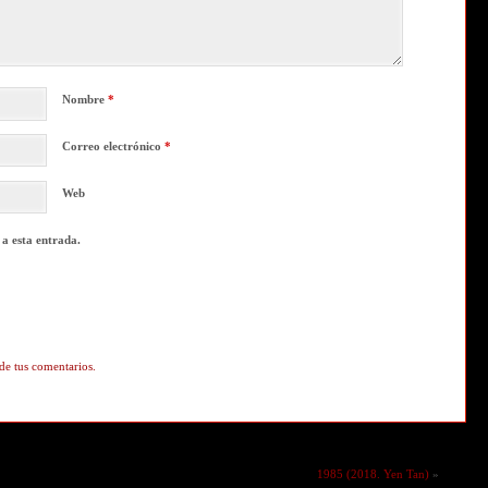
Nombre
*
Correo electrónico
*
Web
 a esta entrada.
de tus comentarios.
1985 (2018. Yen Tan)
»