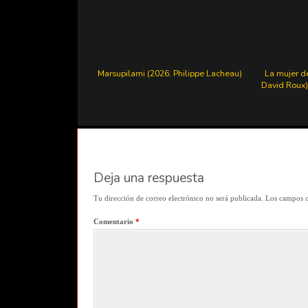
Marsupilami (2026. Philippe Lacheau)
La mujer d
David Roux)
Deja una respuesta
Tu dirección de correo electrónico no será publicada.
Los campos o
Comentario
*