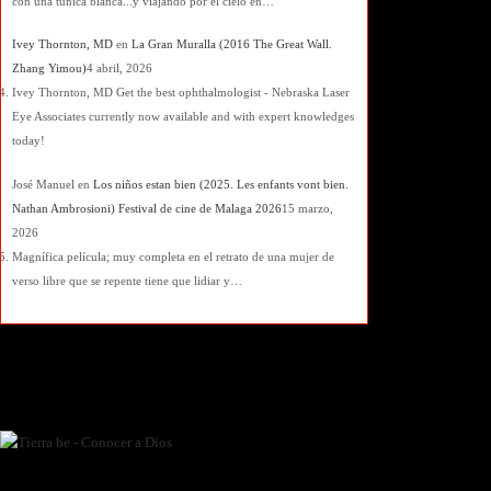
con una túnica blanca...y viajando por el cielo en…
Ivey Thornton, MD
en
La Gran Muralla (2016 The Great Wall.
Zhang Yimou)
4 abril, 2026
Ivey Thornton, MD Get the best ophthalmologist - Nebraska Laser
Eye Associates currently now available and with expert knowledges
today!
José Manuel
en
Los niños estan bien (2025. Les enfants vont bien.
Nathan Ambrosioni) Festival de cine de Malaga 2026
15 marzo,
2026
Magnífica película; muy completa en el retrato de una mujer de
verso libre que se repente tiene que lidiar y…