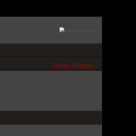
iVoox
/
iTunes