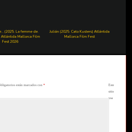
e… (2025. La femme de.
Julián (2025. Cato Kusters) Atlántida
 Atlántida Mallorca Film
Mallorca Film Fest
Fest 2026
bligatorios están marcados con
*
Este
sitio
usa