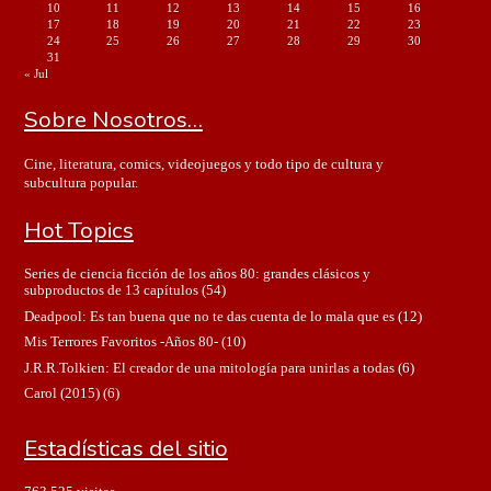
10
11
12
13
14
15
16
17
18
19
20
21
22
23
24
25
26
27
28
29
30
31
« Jul
Sobre Nosotros…
Cine, literatura, comics, videojuegos y todo tipo de cultura y
subcultura popular.
Hot Topics
Series de ciencia ficción de los años 80: grandes clásicos y
subproductos de 13 capítulos
(54)
Deadpool: Es tan buena que no te das cuenta de lo mala que es
(12)
Mis Terrores Favoritos -Años 80-
(10)
J.R.R.Tolkien: El creador de una mitología para unirlas a todas
(6)
Carol (2015)
(6)
Estadísticas del sitio