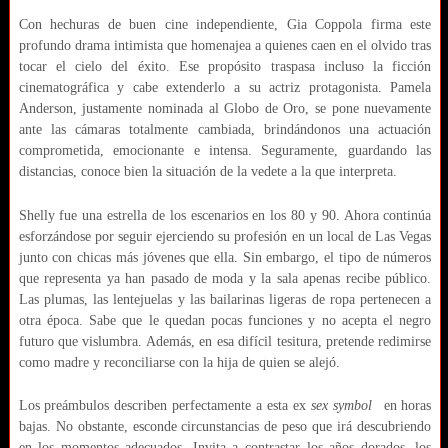
Con hechuras de buen cine independiente, Gia Coppola firma este
profundo drama intimista que homenajea a quienes caen en el olvido tras
tocar el cielo del éxito. Ese propósito traspasa incluso la ficción
cinematográfica y cabe extenderlo a su actriz protagonista. Pamela
Anderson, justamente nominada al Globo de Oro, se pone nuevamente
ante las cámaras totalmente cambiada, brindándonos una actuación
comprometida, emocionante e intensa. Seguramente, guardando las
distancias, conoce bien la situación de la vedete a la que interpreta.
Shelly fue una estrella de los escenarios en los 80 y 90. Ahora continúa
esforzándose por seguir ejerciendo su profesión en un local de Las Vegas
junto con chicas más jóvenes que ella. Sin embargo, el tipo de números
que representa ya han pasado de moda y la sala apenas recibe público.
Las plumas, las lentejuelas y las bailarinas ligeras de ropa pertenecen a
otra época. Sabe que le quedan pocas funciones y no acepta el negro
futuro que vislumbra. Además, en esa difícil tesitura, pretende redimirse
como madre y reconciliarse con la hija de quien se alejó.
Los preámbulos describen perfectamente a esta ex
sex symbol
en horas
bajas. No obstante, esconde circunstancias de peso que irá descubriendo
en los momentos adecuados. Invita a contrastar los años dorados, los