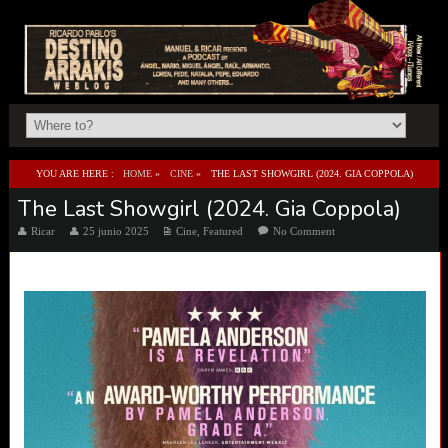
YOU ARE HERE :
HOME
»
CINE
»
THE LAST SHOWGIRL (2024. GIA COPPOLA)
The Last Showgirl (2024. Gia Coppola)
Ricar
25 junio 2025
Cine
,
Featured
No Comment