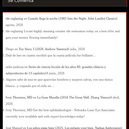
Se Comenta
tile reglazing
en
Cuando llega la noche (1985 Into the Night. John Landis) Classics
1
agosto, 2026
tile reglazing Locate highly amazing ceramic tile restoration today on a best offer and
gets your money flowing immediately!
Diego
en
Toy Story 5 (2026. Andrew Stanton)
6 julio, 2026
Dejé de leer en cuanto escribió que la cuarta película fue brillante...
mike pedrosa
en
Series de ciencia ficción de los años 80: grandes clásicos y
subproductos de 13 capítulos
18 junio, 2026
Alguien sabe de una en que aparecían hombres y mujeres calvas, con una túnica
blanca...y viajando por el cielo en…
Ivey Thornton, MD
en
La Gran Muralla (2016 The Great Wall. Zhang Yimou)
4 abril,
2026
Ivey Thornton, MD Get the best ophthalmologist - Nebraska Laser Eye Associates
currently now available and with expert knowledges today!
José Manuel
en
Los niños estan bien (2025. Les enfants vont bien. Nathan Ambrosioni)