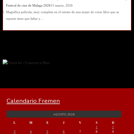
Festival de cine de Malaga 2026
15 marzo, 2026
Magnífica película; muy completa en el retrato de una mujer de verso libre que se
repente tiene que lidiar y…
Calendario Fremen
AGOSTO 2026
L
M
X
J
V
S
D
1
2
3
4
5
6
7
8
9