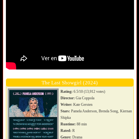
The Last Showgirl (2024)
Rating:
6.5/10 (13,912 votes)
Director:
Gia Coppola
Writer:
Kate Gersten
Stars:
Pamela Anderson, Brenda Song, Kiernan
Shipka
Runtime:
88 min
Rated:
R
Genre:
Drama