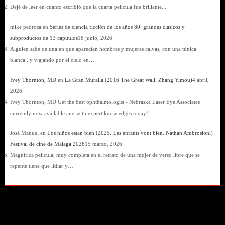
Dejé de leer en cuanto escribió que la cuarta película fue brillante...
mike pedrosa
en
Series de ciencia ficción de los años 80: grandes clásicos y
subproductos de 13 capítulos
18 junio, 2026
Alguien sabe de una en que aparecían hombres y mujeres calvas, con una túnica
blanca...y viajando por el cielo en…
Ivey Thornton, MD
en
La Gran Muralla (2016 The Great Wall. Zhang Yimou)
4 abril,
2026
Ivey Thornton, MD Get the best ophthalmologist - Nebraska Laser Eye Associates
currently now available and with expert knowledges today!
José Manuel
en
Los niños estan bien (2025. Les enfants vont bien. Nathan Ambrosioni)
Festival de cine de Malaga 2026
15 marzo, 2026
Magnífica película; muy completa en el retrato de una mujer de verso libre que se
repente tiene que lidiar y…