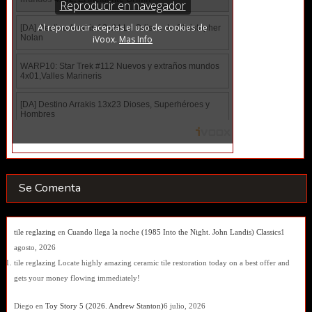
Se Comenta
tile reglazing
en
Cuando llega la noche (1985 Into the Night. John Landis) Classics
1
agosto, 2026
tile reglazing Locate highly amazing ceramic tile restoration today on a best offer and
gets your money flowing immediately!
Diego
en
Toy Story 5 (2026. Andrew Stanton)
6 julio, 2026