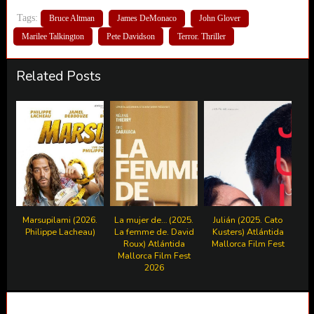
Tags:
Bruce Altman
James DeMonaco
John Glover
Marilee Talkington
Pete Davidson
Terror. Thriller
Related Posts
Marsupilami (2026.
La mujer de… (2025.
Julián (2025. Cato
Philippe Lacheau)
La femme de. David
Kusters) Atlántida
Roux) Atlántida
Mallorca Film Fest
Mallorca Film Fest
2026