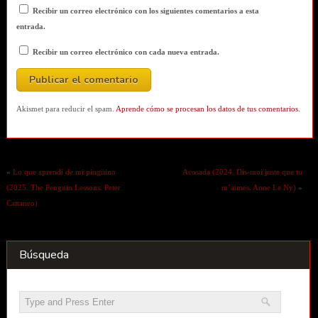
Recibir un correo electrónico con los siguientes comentarios a esta
entrada.
Recibir un correo electrónico con cada nueva entrada.
Akismet para reducir el spam.
Aprende cómo se procesan los datos de tus comentarios.
«
Lo que aprendí de mi pingüino
Acosada (2024. Dis-moi juste que tu
(2025. The Penguin Lessons. Peter
m’aimes. Anne Le Ny)
»
Cattaneo)
Búsqueda