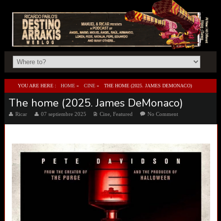
YOU ARE HERE :
HOME
»
CINE
»
THE HOME (2025. JAMES DEMONACO)
The home (2025. James DeMonaco)
Ricar
07 septiembre 2025
Cine
,
Featured
No Comment