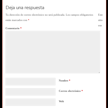
Deja una respuesta
Tu dirección de correo electrónico no será publicada.
Los campos obligatorios
Este
están marcados con
*
sitio
usa
Comentario
*
Nombre
*
Correo electrónico
*
Web