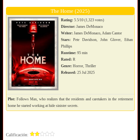
The Home (2025)
Rating:
5.5/10 (1,323 votes)
Director:
James DeMonaco
Writer:
James DeMonaco, Adam Cantor
Stars:
Pete Davidson, John Glover, Ethan
Phillips
Runtime:
95 min
Rated:
R
Genre:
Horror, Thriller
Released:
25 Jul 2025
Plot:
Follows Max, who realizes that the residents and caretakers in the retirement
home he started working at hide sinister secrets.
Calificación: