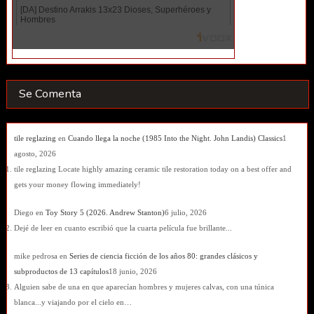
Se Comenta
tile reglazing
en
Cuando llega la noche (1985 Into the Night. John Landis) Classics
1
agosto, 2026
tile reglazing Locate highly amazing ceramic tile restoration today on a best offer and
gets your money flowing immediately!
Diego
en
Toy Story 5 (2026. Andrew Stanton)
6 julio, 2026
Dejé de leer en cuanto escribió que la cuarta película fue brillante...
mike pedrosa
en
Series de ciencia ficción de los años 80: grandes clásicos y
subproductos de 13 capítulos
18 junio, 2026
Alguien sabe de una en que aparecían hombres y mujeres calvas, con una túnica
blanca...y viajando por el cielo en…