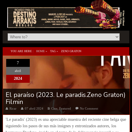
YOU ARE HERE :
HOME
»
TAG »
ZENO GRATON
7
abril
2024
El paraíso (2023. Le paradis.Zeno Graton)
Filmin
Ricar
07 abril 2024
Cine
,
Featured
No Comment
'Le paradis' (2023) es una apreciable muestra del reciente cine belga que
siguiendo los pasos de sus más insignes y entronizados autores, los