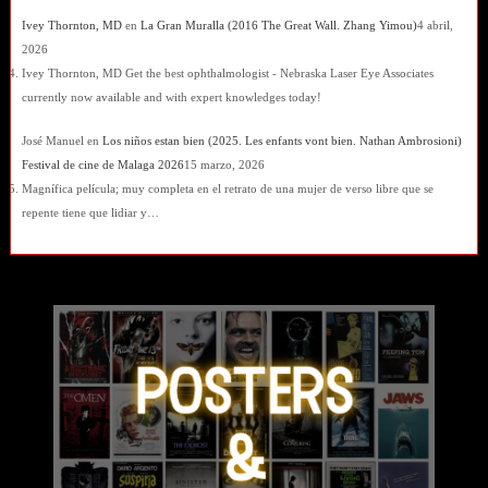
Ivey Thornton, MD
en
La Gran Muralla (2016 The Great Wall. Zhang Yimou)
4 abril,
2026
Ivey Thornton, MD Get the best ophthalmologist - Nebraska Laser Eye Associates
currently now available and with expert knowledges today!
José Manuel
en
Los niños estan bien (2025. Les enfants vont bien. Nathan Ambrosioni)
Festival de cine de Malaga 2026
15 marzo, 2026
Magnífica película; muy completa en el retrato de una mujer de verso libre que se
repente tiene que lidiar y…