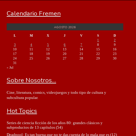
Calendario Fremen
AGOSTO 2026
L
M
X
J
V
S
D
1
2
3
4
5
6
7
8
9
10
11
12
13
14
15
16
17
18
19
20
21
22
23
24
25
26
27
28
29
30
31
« Jul
Sobre Nosotros…
Cine, literatura, comics, videojuegos y todo tipo de cultura y
subcultura popular.
Hot Topics
Series de ciencia ficción de los años 80: grandes clásicos y
subproductos de 13 capítulos
(54)
Deadpool: Es tan buena que no te das cuenta de lo mala que es
(12)