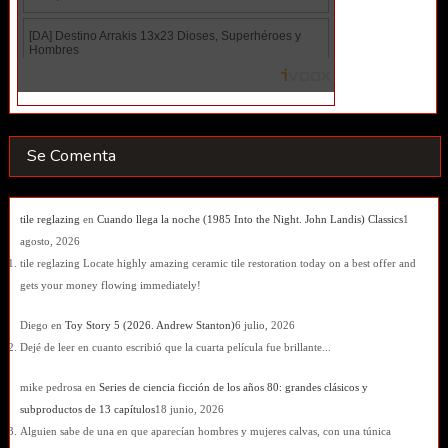
Se Comenta
tile reglazing
en
Cuando llega la noche (1985 Into the Night. John Landis) Classics
1
agosto, 2026
tile reglazing Locate highly amazing ceramic tile restoration today on a best offer and
gets your money flowing immediately!
Diego
en
Toy Story 5 (2026. Andrew Stanton)
6 julio, 2026
Dejé de leer en cuanto escribió que la cuarta película fue brillante...
mike pedrosa
en
Series de ciencia ficción de los años 80: grandes clásicos y
subproductos de 13 capítulos
18 junio, 2026
Alguien sabe de una en que aparecían hombres y mujeres calvas, con una túnica