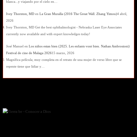
blanca...y viajando por el cielo en…
Ivey Thornton, MD
en
La Gran Muralla (2016 The Great Wall. Zhang Yimou)
4 abril,
2026
Ivey Thornton, MD Get the best ophthalmologist - Nebraska Laser Eye Associates
currently now available and with expert knowledges today!
José Manuel
en
Los niños estan bien (2025. Les enfants vont bien. Nathan Ambrosioni)
Festival de cine de Malaga 2026
15 marzo, 2026
Magnífica película; muy completa en el retrato de una mujer de verso libre que se
repente tiene que lidiar y…