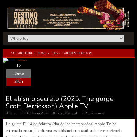
YOU ARE HERE :
HOME
»
TAG »
WILLIAM HOUSTON
16
febrero
2025
El abismo secreto (2025. The gorge.
Scott Derrickson) Apple TV
Ricar
16 febrero 2025
Cine
,
Featured
No Comment
La grieta El 14 de febrero (día de los enamorados) Apple Tv ha
estrenado en su plataforma esta historia romántica de terror-ciencia