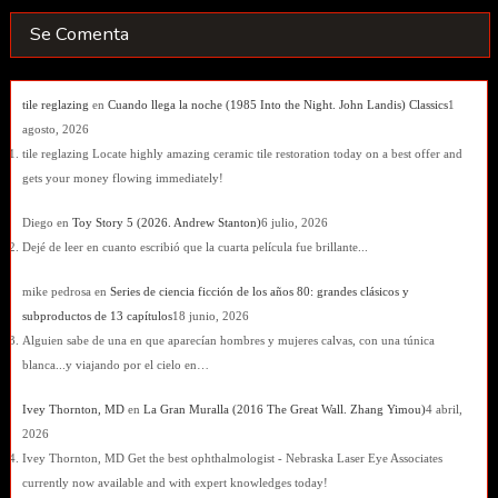
Se Comenta
tile reglazing
en
Cuando llega la noche (1985 Into the Night. John Landis) Classics
1
agosto, 2026
tile reglazing Locate highly amazing ceramic tile restoration today on a best offer and
gets your money flowing immediately!
Diego
en
Toy Story 5 (2026. Andrew Stanton)
6 julio, 2026
Dejé de leer en cuanto escribió que la cuarta película fue brillante...
mike pedrosa
en
Series de ciencia ficción de los años 80: grandes clásicos y
subproductos de 13 capítulos
18 junio, 2026
Alguien sabe de una en que aparecían hombres y mujeres calvas, con una túnica
blanca...y viajando por el cielo en…
Ivey Thornton, MD
en
La Gran Muralla (2016 The Great Wall. Zhang Yimou)
4 abril,
2026
Ivey Thornton, MD Get the best ophthalmologist - Nebraska Laser Eye Associates
currently now available and with expert knowledges today!