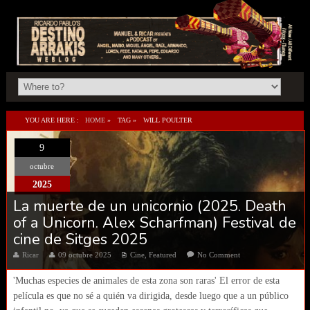
YOU ARE HERE :
HOME
»
TAG »
WILL POULTER
9
octubre
2025
La muerte de un unicornio (2025. Death
of a Unicorn. Alex Scharfman) Festival de
cine de Sitges 2025
Ricar
09 octubre 2025
Cine
,
Featured
No Comment
'Muchas especies de animales de esta zona son raras' El error de esta
película es que no sé a quién va dirigida, desde luego que a un público