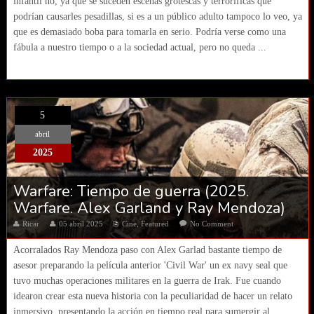
infantil no, ya que se suceden escenas grotescas y terroríficas que
podrían causarles pesadillas, si es a un público adulto tampoco lo veo, ya
que es demasiado boba para tomarla en serio. Podría verse como una
fábula a nuestro tiempo o a la sociedad actual, pero no queda ...
5
abril
2025
Warfare: Tiempo de guerra (2025.
Warfare. Alex Garland y Ray Mendoza)
Ricar
05 abril 2025
Cine
,
Featured
No Comment
Acorralados Ray Mendoza paso con Alex Garlad bastante tiempo de
asesor preparando la película anterior 'Civil War' un ex navy seal que
tuvo muchas operaciones militares en la guerra de Irak. Fue cuando
idearon crear esta nueva historia con la peculiaridad de hacer un relato
inmersivo, presentando la acción en tiempo real para sumergir al