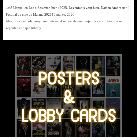
José Manuel
en
Los niños estan bien (2025. Les enfants vont bien. Nathan Ambrosioni)
Festival de cine de Malaga 2026
15 marzo, 2026
Magnífica película; muy completa en el retrato de una mujer de verso libre que se
repente tiene que lidiar y…