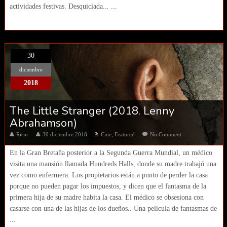
actividades festivas. Desquiciada... ...
30
diciembre
2018
The Little Stranger (2018. Lenny
Abrahamson)
Ricar
30 diciembre 2018
Cine
,
Featured
No Comment
En la Gran Bretaña posterior a la Segunda Guerra Mundial, un médico
visita una mansión llamada Hundreds Halls, donde su madre trabajó una
vez como enfermera. Los propietarios están a punto de perder la casa
porque no pueden pagar los impuestos, y dicen que el fantasma de la
primera hija de su madre habita la casa. El médico se obsesiona con
casarse con una de las hijas de los dueños.. Una película de fantasmas de
...