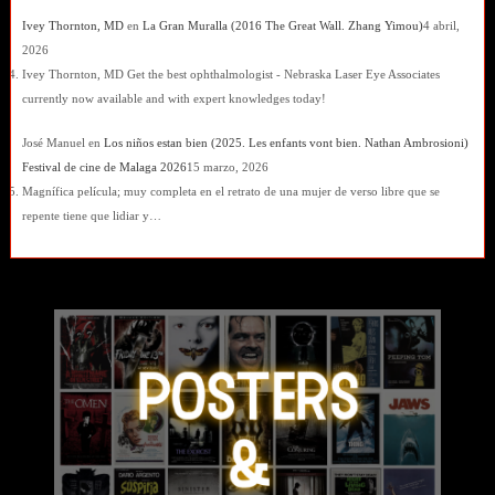
Ivey Thornton, MD
en
La Gran Muralla (2016 The Great Wall. Zhang Yimou)
4 abril,
2026
Ivey Thornton, MD Get the best ophthalmologist - Nebraska Laser Eye Associates
currently now available and with expert knowledges today!
José Manuel
en
Los niños estan bien (2025. Les enfants vont bien. Nathan Ambrosioni)
Festival de cine de Malaga 2026
15 marzo, 2026
Magnífica película; muy completa en el retrato de una mujer de verso libre que se
repente tiene que lidiar y…