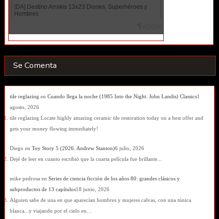
Se Comenta
tile reglazing
en
Cuando llega la noche (1985 Into the Night. John Landis) Classics
1
agosto, 2026
tile reglazing Locate highly amazing ceramic tile restoration today on a best offer and
gets your money flowing immediately!
Diego
en
Toy Story 5 (2026. Andrew Stanton)
6 julio, 2026
Dejé de leer en cuanto escribió que la cuarta película fue brillante...
mike pedrosa
en
Series de ciencia ficción de los años 80: grandes clásicos y
subproductos de 13 capítulos
18 junio, 2026
Alguien sabe de una en que aparecían hombres y mujeres calvas, con una túnica
blanca...y viajando por el cielo en…