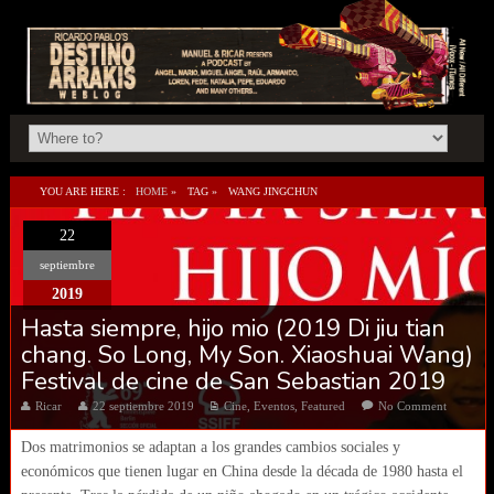
YOU ARE HERE :
HOME
»
TAG »
WANG JINGCHUN
22
septiembre
2019
Hasta siempre, hijo mio (2019 Di jiu tian
chang. So Long, My Son. Xiaoshuai Wang)
Festival de cine de San Sebastian 2019
Ricar
22 septiembre 2019
Cine
,
Eventos
,
Featured
No Comment
Dos matrimonios se adaptan a los grandes cambios sociales y
económicos que tienen lugar en China desde la década de 1980 hasta el