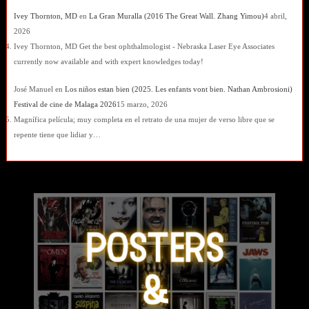
Ivey Thornton, MD
en
La Gran Muralla (2016 The Great Wall. Zhang Yimou)
4 abril,
2026
Ivey Thornton, MD Get the best ophthalmologist - Nebraska Laser Eye Associates
currently now available and with expert knowledges today!
José Manuel
en
Los niños estan bien (2025. Les enfants vont bien. Nathan Ambrosioni)
Festival de cine de Malaga 2026
15 marzo, 2026
Magnífica película; muy completa en el retrato de una mujer de verso libre que se
repente tiene que lidiar y…