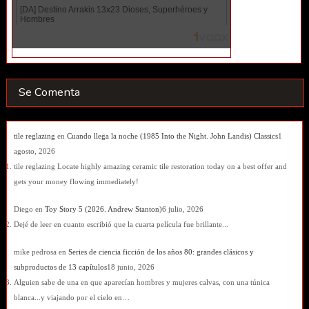
Se Comenta
tile reglazing
en
Cuando llega la noche (1985 Into the Night. John Landis) Classics
1
agosto, 2026
tile reglazing Locate highly amazing ceramic tile restoration today on a best offer and
gets your money flowing immediately!
Diego
en
Toy Story 5 (2026. Andrew Stanton)
6 julio, 2026
Dejé de leer en cuanto escribió que la cuarta película fue brillante...
mike pedrosa
en
Series de ciencia ficción de los años 80: grandes clásicos y
subproductos de 13 capítulos
18 junio, 2026
Alguien sabe de una en que aparecían hombres y mujeres calvas, con una túnica
blanca...y viajando por el cielo en…