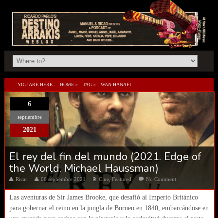
YOU ARE HERE :
HOME
»
TAG »
WAN HANAFI
6
septiembre
2021
El rey del fin del mundo (2021. Edge of
the World. Michael Haussman)
Ricar
06 septiembre 2021
Cine
,
Featured
No Comment
Las aventuras de Sir James Brooke, que desafió al Imperio Británico
para gobernar el reino en la jungla de Borneo en 1840, embarcándose en