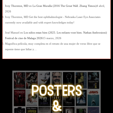
Ivey Thornton, MD
en
La Gran Muralla (2016 The Great Wall. Zhang Yimou)
4 abril,
2026
Ivey Thornton, MD Get the best ophthalmologist - Nebraska Laser Eye Associates
currently now available and with expert knowledges today!
José Manuel
en
Los niños estan bien (2025. Les enfants vont bien. Nathan Ambrosioni)
Festival de cine de Malaga 2026
15 marzo, 2026
Magnífica película; muy completa en el retrato de una mujer de verso libre que se
repente tiene que lidiar y…