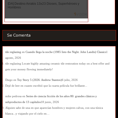
Se Comenta
tile reglazing
en
Cuando llega la noche (1985 Into the Night. John Landis) Classics
1
agosto, 2026
tile reglazing Locate highly amazing ceramic tile restoration today on a best offer and
gets your money flowing immediately!
Diego
en
Toy Story 5 (2026. Andrew Stanton)
6 julio, 2026
Dejé de leer en cuanto escribió que la cuarta película fue brillante...
mike pedrosa
en
Series de ciencia ficción de los años 80: grandes clásicos y
subproductos de 13 capítulos
18 junio, 2026
Alguien sabe de una en que aparecían hombres y mujeres calvas, con una túnica
blanca...y viajando por el cielo en…