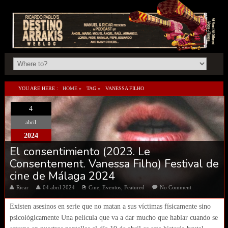
YOU ARE HERE :
HOME
»
TAG »
VANESSA FILHO
4
abril
2024
El consentimiento (2023. Le
Consentement. Vanessa Filho) Festival de
cine de Málaga 2024
Ricar
04 abril 2024
Cine
,
Eventos
,
Featured
No Comment
Existen asesinos en serie que no matan a sus víctimas físicamente sino
psicológicamente Una película que va a dar mucho que hablar cuando se