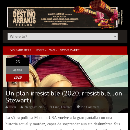
YOU ARE HERE :
HOME
»
TAG »
STEVE CARELL
26
agosto
2020
Un plan irresistible (2020.Irresistible. Jon
Stewart)
Ricar
26 agosto 2020
Cine
,
Featured
No Comment
La sátira política Made in USA vuelve a la gran pantalla con una
historia actual y mordaz, capaz de sorprender aun sin deslumbrar. Sus