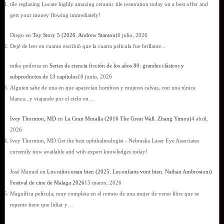
tile reglazing Locate highly amazing ceramic tile restoration today on a best offer and
gets your money flowing immediately!
Diego
en
Toy Story 5 (2026. Andrew Stanton)
6 julio, 2026
Dejé de leer en cuanto escribió que la cuarta película fue brillante...
mike pedrosa
en
Series de ciencia ficción de los años 80: grandes clásicos y
subproductos de 13 capítulos
18 junio, 2026
Alguien sabe de una en que aparecían hombres y mujeres calvas, con una túnica
blanca...y viajando por el cielo en…
Ivey Thornton, MD
en
La Gran Muralla (2016 The Great Wall. Zhang Yimou)
4 abril,
2026
Ivey Thornton, MD Get the best ophthalmologist - Nebraska Laser Eye Associates
currently now available and with expert knowledges today!
José Manuel
en
Los niños estan bien (2025. Les enfants vont bien. Nathan Ambrosioni)
Festival de cine de Malaga 2026
15 marzo, 2026
Magnífica película; muy completa en el retrato de una mujer de verso libre que se
repente tiene que lidiar y…