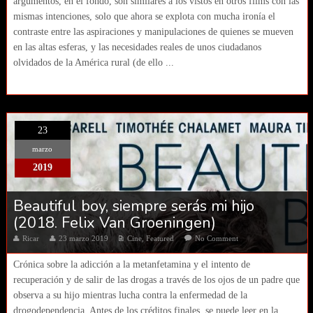
argumentos, en el fondo, son similares a los vistos en otros films con las
mismas intenciones, solo que ahora se explota con mucha ironía el
contraste entre las aspiraciones y manipulaciones de quienes se mueven
en las altas esferas, y las necesidades reales de unos ciudadanos
olvidados de la América rural (de ello ...
23
marzo
2019
Beautiful boy, siempre serás mi hijo
(2018. Felix Van Groeningen)
Ricar
23 marzo 2019
Cine
,
Featured
No Comment
Crónica sobre la adicción a la metanfetamina y el intento de
recuperación y de salir de las drogas a través de los ojos de un padre que
observa a su hijo mientras lucha contra la enfermedad de la
drogodependencia. Antes de los créditos finales, se puede leer en la