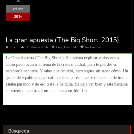
18
febrero
2016
La gran apuesta (The Big Short, 2015)
Ricar
18 febrero 2016
Cine
,
Featured
No Comment
La Gran Apuesta (The Big Short ): Se intenta explicar varias veces
cómo pudo ocurrir el tema de la crisis mundial, pero te pierdes en
palabrería bancaria. Y sabes que ocurrió, pero sigues sin saber cómo. Un
grupo de espabilados, a cual mas loco parece que se dio cuenta de lo que
estaba pasando y de eso trata la película. Se deja ver bien y esta bastante
entretenida para tratar un tema tan aburrido. Un ...
Búsqueda