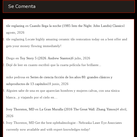
Se Comenta
tile reglazing
en
Cuando llega la noche (1985 Into the Night. John Landis) Classics
1
agosto, 2026
tile reglazing Locate highly amazing ceramic tile restoration today on a best offer and
gets your money flowing immediately!
Diego
en
Toy Story 5 (2026. Andrew Stanton)
6 julio, 2026
Dejé de leer en cuanto escribió que la cuarta película fue brillante...
mike pedrosa
en
Series de ciencia ficción de los años 80: grandes clásicos y
subproductos de 13 capítulos
18 junio, 2026
Alguien sabe de una en que aparecían hombres y mujeres calvas, con una túnica
blanca...y viajando por el cielo en…
Ivey Thornton, MD
en
La Gran Muralla (2016 The Great Wall. Zhang Yimou)
4 abril,
2026
Ivey Thornton, MD Get the best ophthalmologist - Nebraska Laser Eye Associates
currently now available and with expert knowledges today!