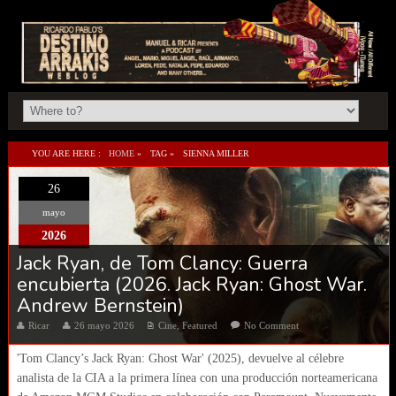
YOU ARE HERE :
HOME
»
TAG »
SIENNA MILLER
26
mayo
2026
Jack Ryan, de Tom Clancy: Guerra
encubierta (2026. Jack Ryan: Ghost War.
Andrew Bernstein)
Ricar
26 mayo 2026
Cine
,
Featured
No Comment
'Tom Clancy’s Jack Ryan: Ghost War' (2025), devuelve al célebre
analista de la CIA a la primera línea con una producción norteamericana