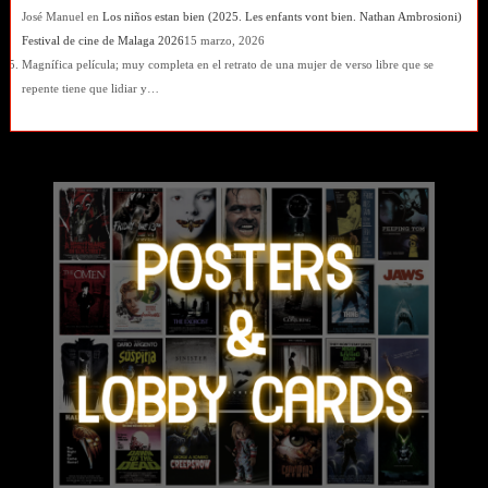
José Manuel
en
Los niños estan bien (2025. Les enfants vont bien. Nathan Ambrosioni)
Festival de cine de Malaga 2026
15 marzo, 2026
Magnífica película; muy completa en el retrato de una mujer de verso libre que se
repente tiene que lidiar y…