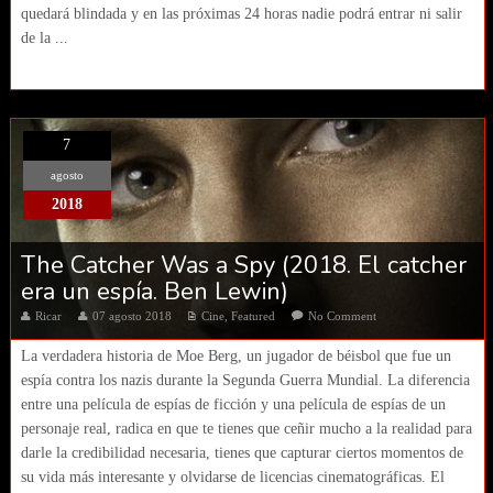
quedará blindada y en las próximas 24 horas nadie podrá entrar ni salir
de la ...
7
agosto
2018
The Catcher Was a Spy (2018. El catcher
era un espía. Ben Lewin)
Ricar
07 agosto 2018
Cine
,
Featured
No Comment
La verdadera historia de Moe Berg, un jugador de béisbol que fue un
espía contra los nazis durante la Segunda Guerra Mundial. La diferencia
entre una película de espías de ficción y una película de espías de un
personaje real, radica en que te tienes que ceñir mucho a la realidad para
darle la credibilidad necesaria, tienes que capturar ciertos momentos de
su vida más interesante y olvidarse de licencias cinematográficas. El