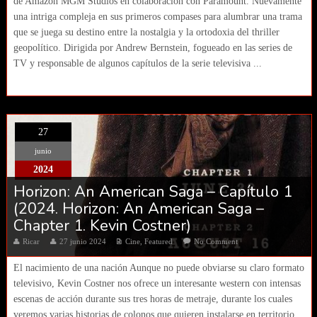
de Amazon MGM Studios en colaboración con Paramount. Nuevamente
una intriga compleja en sus primeros compases para alumbrar una trama
que se juega su destino entre la nostalgia y la ortodoxia del thriller
geopolítico. Dirigida por Andrew Bernstein, fogueado en las series de
TV y responsable de algunos capítulos de la serie televisiva ...
27
junio
2024
Horizon: An American Saga – Capítulo 1
(2024. Horizon: An American Saga –
Chapter 1. Kevin Costner)
Ricar
27 junio 2024
Cine
,
Featured
No Comment
El nacimiento de una nación Aunque no puede obviarse su claro formato
televisivo, Kevin Costner nos ofrece un interesante western con intensas
escenas de acción durante sus tres horas de metraje, durante los cuales
veremos varias historias de colonos que quieren instalarse en territorio