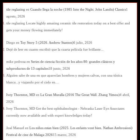
tile reglazing
en
Cuando llega la noche (1985 Into the Night. John Landis) Classics
1
agosto, 2026
tile reglazing Locate highly amazing ceramic tile restoration today on a best offer and
gets your money flowing immediately!
Diego
en
Toy Story 5 (2026. Andrew Stanton)
6 julio, 2026
Dejé de leer en cuanto escribió que la cuarta película fue brillante...
mike pedrosa
en
Series de ciencia ficción de los años 80: grandes clásicos y
subproductos de 13 capítulos
18 junio, 2026
Alguien sabe de una en que aparecían hombres y mujeres calvas, con una túnica
blanca...y viajando por el cielo en…
Ivey Thornton, MD
en
La Gran Muralla (2016 The Great Wall. Zhang Yimou)
4 abril,
2026
Ivey Thornton, MD Get the best ophthalmologist - Nebraska Laser Eye Associates
currently now available and with expert knowledges today!
José Manuel
en
Los niños estan bien (2025. Les enfants vont bien. Nathan Ambrosioni)
Festival de cine de Malaga 2026
15 marzo, 2026