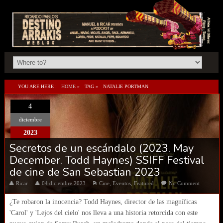
YOU ARE HERE :
HOME
»
TAG »
NATALIE PORTMAN
4
diciembre
2023
Secretos de un escándalo (2023. May
December. Todd Haynes) SSIFF Festival
de cine de San Sebastian 2023
Ricar
04 diciembre 2023
Cine
,
Eventos
,
Featured
No Comment
¿Te robaron la inocencia? Todd Haynes, director de las magníficas
'Carol' y 'Lejos del cielo' nos lleva a una historia retorcida con este