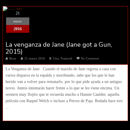
21
marzo
2016
La venganza de Jane (Jane got a Gun,
2015)
Ricar
21 marzo 2016
Cine
,
Featured
No Comment
La Venganza de Jane: Cuando el marido de Jane regresa a casa con
varios disparos en la espalda y moribundo, sabe que los que le han
herido van a volver para rematarlo, por lo que pide ayuda a un antiguo
novio. Juntos intentarán hacer frente a lo que se les viene encima. Un
western muy flojito que te recuerda mucho a Hannie Caulder, aquella
película con Raquel Welch o incluso a Perros de Paja. Rodada hace tres
...