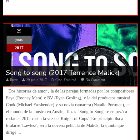
el ...
29
junio
2017
Song to song (2017 Terrence Malick)
Ricar
29 junio 2017
Cine
,
Featured
No Comment
Dos historias de amor , la de las parejas formadas por los compositores
Faye (Rooney Mara) y BV (Ryan Gosling), y la del productor musical
Cook (Michael Fassbender) y su novia camarera (Natalie Portman), en
el mundo de la música en Austin, Texas. 'Song to Song' se empezó a
rodar en 2012 casi a la vez de 'Knight of Cups'. En principio iba a
titularse 'Lawless', será la novena película de Malick, la quinta que
dirige ...