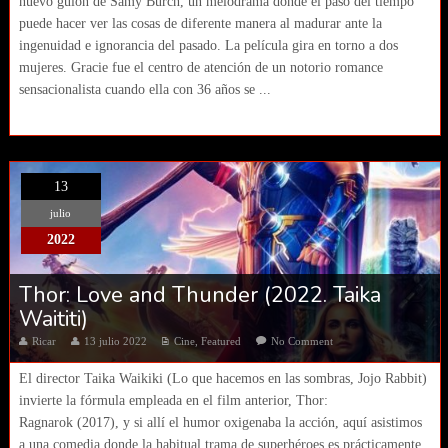
nuevo guion de Samy Burch, un melodrama donde el paso del tiempo
puede hacer ver las cosas de diferente manera al madurar ante la
ingenuidad e ignorancia del pasado. La película gira en torno a dos
mujeres. Gracie fue el centro de atención de un notorio romance
sensacionalista cuando ella con 36 años se ...
13
julio
2022
Thor: Love and Thunder (2022. Taika
Waititi)
Ricar
13 julio 2022
Cine
,
Featured
No Comment
El director Taika Waikiki (Lo que hacemos en las sombras, Jojo Rabbit)
invierte la fórmula empleada en el film anterior, Thor:
Ragnarok (2017), y si allí el humor oxigenaba la acción, aquí asistimos
a una comedia donde la habitual trama de superhéroes es prácticamente