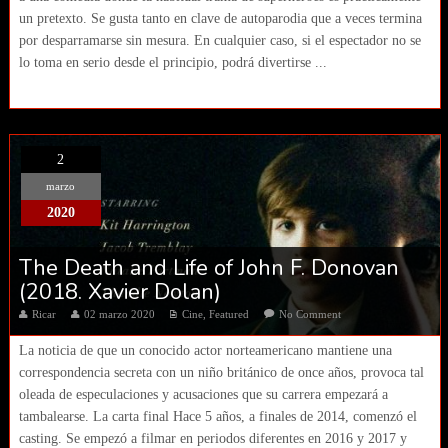
un pretexto. Se gusta tanto en clave de autoparodia que a veces termina
por desparramarse sin mesura. En cualquier caso, si el espectador no se
lo toma en serio desde el principio, podrá divertirse ...
2
marzo
2020
The Death and Life of John F. Donovan
(2018. Xavier Dolan)
Ricar
02 marzo 2020
Cine
,
Featured
No Comment
La noticia de que un conocido actor norteamericano mantiene una
correspondencia secreta con un niño británico de once años, provoca tal
oleada de especulaciones y acusaciones que su carrera empezará a
tambalearse. La carta final Hace 5 años, a finales de 2014, comenzó el
casting. Se empezó a filmar en periodos diferentes en 2016 y 2017 y