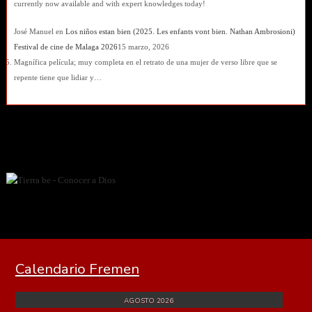
currently now available and with expert knowledges today!
José Manuel
en
Los niños estan bien (2025. Les enfants vont bien. Nathan Ambrosioni)
Festival de cine de Malaga 2026
15 marzo, 2026
Magnífica película; muy completa en el retrato de una mujer de verso libre que se
repente tiene que lidiar y…
Calendario Fremen
AGOSTO 2026