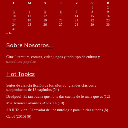
L
M
X
J
V
S
D
1
2
3
4
5
6
7
8
9
10
11
12
13
14
15
16
17
18
19
20
21
22
23
24
25
26
27
28
29
30
31
« Jul
Sobre Nosotros…
Cine, literatura, comics, videojuegos y todo tipo de cultura y
subcultura popular.
Hot Topics
Series de ciencia ficción de los años 80: grandes clásicos y
subproductos de 13 capítulos
(54)
Deadpool: Es tan buena que no te das cuenta de lo mala que es
(12)
Mis Terrores Favoritos -Años 80-
(10)
J.R.R.Tolkien: El creador de una mitología para unirlas a todas
(6)
Carol (2015)
(6)