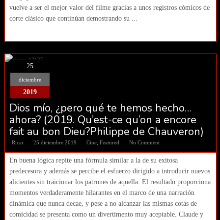
vuelve a ser el mejor valor del filme gracias a unos registros cómicos de
corte clásico que continúan demostrando su ...
25
diciembre
2019
Dios mío, ¿pero qué te hemos hecho…
ahora? (2019. Qu’est-ce qu’on a encore
fait au bon Dieu?Philippe de Chauveron)
Ricar
25 diciembre 2019
Cine
,
Featured
No Comment
En buena lógica repite una fórmula similar a la de su exitosa
predecesora y además se percibe el esfuerzo dirigido a introducir nuevos
alicientes sin traicionar los patrones de aquella. El resultado proporciona
momentos verdaderamente hilarantes en el marco de una narración
dinámica que nunca decae, y pese a no alcanzar las mismas cotas de
comicidad se presenta como un divertimento muy aceptable. Claude y