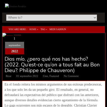
YOU ARE HERE :
HOME
»
TAG »
MEDI SADOUN
1
septiembre
2022
Dios mío, ¿pero qué nos has hecho?
(2022. Qu’est-ce qu’on a tous fait au Bon
Dieu?. Philippe de Chauveron)
Ricar
01 septiembre 2022
Cine
,
Featured
No Comment
En el fondo reitera los mismos argumentos de sus exitosas predecesoras,
a los que solo les da un pequeño giro. El resultado, en general, no
defraudará las expectativas del público que disfrutó con las anteriores,
aunque diversos detalles evidencian cierto agotamiento de la fórmula.
Lo gags ocurrentes son más escasos de lo deseable. Christian Clavier