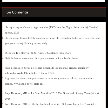
Se Comenta
tile reglazing
en
Cuando llega la noche (1985 Into the Night. John Landis) Classics
1
agosto, 2026
tile reglazing Locate highly amazing ceramic tile restoration today on a best offer and
gets your money flowing immediately!
Diego
en
Toy Story 5 (2026. Andrew Stanton)
6 julio, 2026
Dejé de leer en cuanto escribió que la cuarta película fue brillante...
mike pedrosa
en
Series de ciencia ficción de los años 80: grandes clásicos y
subproductos de 13 capítulos
18 junio, 2026
Alguien sabe de una en que aparecían hombres y mujeres calvas, con una túnica
blanca...y viajando por el cielo en…
Ivey Thornton, MD
en
La Gran Muralla (2016 The Great Wall. Zhang Yimou)
4 abril,
2026
Ivey Thornton, MD Get the best ophthalmologist - Nebraska Laser Eye Associates