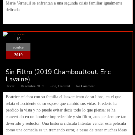
Marie Verneuil se enfrentan a una segunda crisis familiar igualmente
delicada: ...
16
octubre
2019
Sin Filtro (2019 Chamboultout. Eric
Lavaine)
Ricar
16 octubre 2019
Cine
,
Featured
No Comment
Beatrice celebra con su familia el lanzamiento de su libro, en el que
relata el accidente de su esposo que cambió sus vidas. Frederic ha
perdido la vista y no puede evitar decir todo lo que piensa: se ha
convertido en un hombre impredecible y sin filtro, aunque siempre tan
divertido y seductor. Una historia ridícula Intentar vender esta película
como una comedia es un tremendo error, a pesar de tener muchas ideas