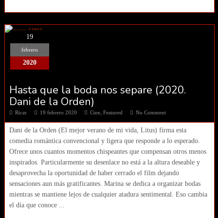
19
febrero
2020
Hasta que la boda nos separe (2020.
Dani de la Orden)
Ricar
19 febrero 2020
Cine
,
Featured
No Comment
Dani de la Orden (El mejor verano de mi vida, Litus) firma esta
comedia romántica convencional y ligera que responde a lo esperado.
Ofrece unos cuantos momentos chispeantes que compensan otros menos
inspirados. Particularmente su desenlace no está a la altura deseable y
desaprovecha la oportunidad de haber cerrado el film dejando
sensaciones aun más gratificantes. Marina se dedica a organizar bodas
mientras se mantiene lejos de cualquier atadura sentimental. Eso cambia
el día que conoce ...