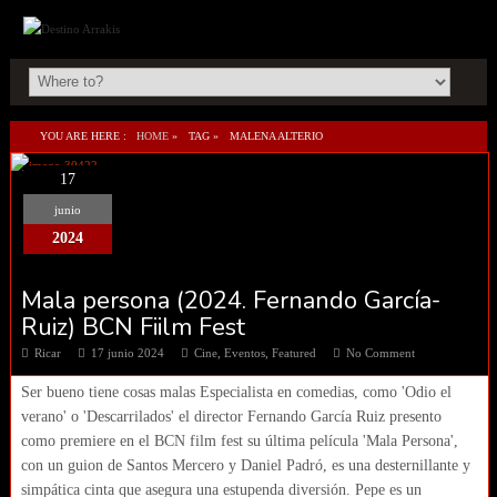
YOU ARE HERE :
HOME
»
TAG »
MALENA ALTERIO
17
junio
2024
Mala persona (2024. Fernando García-
Ruiz) BCN Fiilm Fest
Ricar
17 junio 2024
Cine
,
Eventos
,
Featured
No Comment
Ser bueno tiene cosas malas Especialista en comedias, como 'Odio el
verano' o 'Descarrilados' el director Fernando García Ruiz presento
como premiere en el BCN film fest su última película 'Mala Persona',
con un guion de Santos Mercero y Daniel Padró, es una desternillante y
simpática cinta que asegura una estupenda diversión. Pepe es un