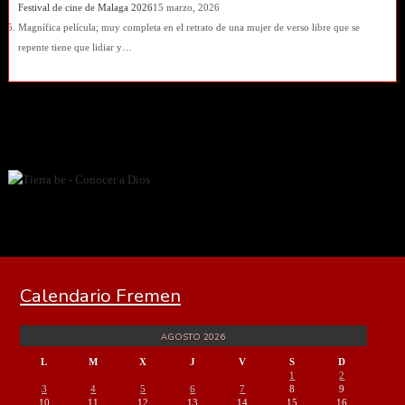
Festival de cine de Malaga 2026
15 marzo, 2026
Magnífica película; muy completa en el retrato de una mujer de verso libre que se
repente tiene que lidiar y…
Calendario Fremen
AGOSTO 2026
L
M
X
J
V
S
D
1
2
3
4
5
6
7
8
9
10
11
12
13
14
15
16