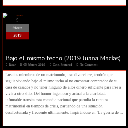
5
febrero
2019
Bajo el mismo techo (2019 Juana Macías)
Ricar
05 febrero 2019
Cine
,
Featured
No Comment
Los dos miembros de un matrimonio, tras divorciarse, tendrán que
seguir viviendo bajo el mismo techo al no encontrar comprador de su
casa de casados y no tener ninguno de ellos dinero suficiente para irse a
vivir a otro sitio. Del humor ingenioso y actual a la charlotada
infumable transita esta comedia nacional que parodia la ruptura
matrimonial en tiempos de crisis, partiendo de una situación
desafortunada y frecuente últimamente. Inspirándose en ‘La guerra de ...