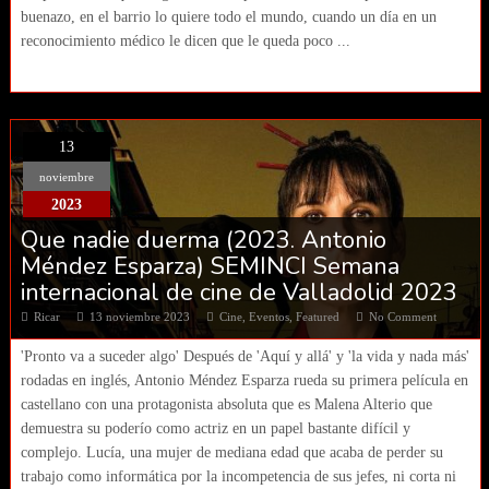
buenazo, en el barrio lo quiere todo el mundo, cuando un día en un
reconocimiento médico le dicen que le queda poco ...
13
noviembre
2023
Que nadie duerma (2023. Antonio
Méndez Esparza) SEMINCI Semana
internacional de cine de Valladolid 2023
Ricar
13 noviembre 2023
Cine
,
Eventos
,
Featured
No Comment
'Pronto va a suceder algo' Después de 'Aquí y allá' y 'la vida y nada más'
rodadas en inglés, Antonio Méndez Esparza rueda su primera película en
castellano con una protagonista absoluta que es Malena Alterio que
demuestra su poderío como actriz en un papel bastante difícil y
complejo. Lucía, una mujer de mediana edad que acaba de perder su
trabajo como informática por la incompetencia de sus jefes, ni corta ni