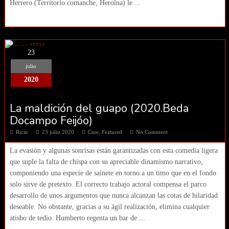
Herrero (Territorio comanche, Heroína) le ...
23
julio
2020
La maldición del guapo (2020.Beda
Docampo Feijóo)
Ricar
23 julio 2020
Cine
,
Featured
No Comment
La evasión y algunas sonrisas están garantizadas con esta comedia ligera
que suple la falta de chispa con su apreciable dinamismo narrativo,
componiendo una especie de sainete en torno a un timo que en el fondo
solo sirve de pretexto. El correcto trabajo actoral compensa el parco
desarrollo de unos argumentos que nunca alcanzan las cotas de hilaridad
deseable. No obstante, gracias a su ágil realización, elimina cualquier
atisbo de tedio. Humberto regenta un bar de ...