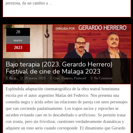
perezosa, da un cambio a ...
28
marzo
2023
Bajo terapia (2023. Gerardo Herrero)
Festival de cine de Malaga 2023
Ricar
28 marzo 2023
Cine
,
Eventos
,
Featured
No Comment
Espléndida adaptación cinematográfica de la obra teatral homónima
escrita por el autor argentino Matías del Federico. Nos presenta una
comedia negra y ácida sobre las relaciones de pareja con unos personajes
que van creciendo paulatinamente. Los trapos sucios y reproches se
suceden evitando caer en lo descabellado o artificioso. Se permite tratar
con ironía, pero sin frivolizar, cuestiones verdaderamente dramáticas y
adquiere un tono serio cuando corresponde. El dinamismo que Gerardo