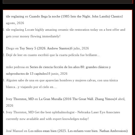
tile reglazing
en
Cuando llega la noche (1985 Into the Night. John Landis) Classics
1
agosto, 2026
tile reglazing Locate highly amazing ceramic tile restoration today on a best offer and
gets your money flowing immediately!
Diego
en
Toy Story 5 (2026. Andrew Stanton)
6 julio, 2026
Dejé de leer en cuanto escribió que la cuarta película fue brillante...
mike pedrosa
en
Series de ciencia ficción de los años 80: grandes clásicos y
subproductos de 13 capítulos
18 junio, 2026
Alguien sabe de una en que aparecían hombres y mujeres calvas, con una túnica
blanca...y viajando por el cielo en…
Ivey Thornton, MD
en
La Gran Muralla (2016 The Great Wall. Zhang Yimou)
4 abril,
2026
Ivey Thornton, MD Get the best ophthalmologist - Nebraska Laser Eye Associates
currently now available and with expert knowledges today!
José Manuel
en
Los niños estan bien (2025. Les enfants vont bien. Nathan Ambrosioni)