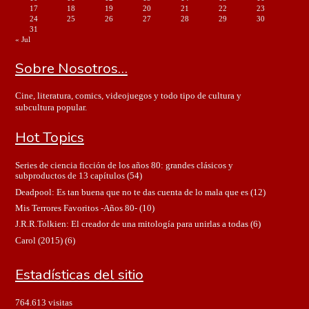
17
18
19
20
21
22
23
24
25
26
27
28
29
30
31
« Jul
Sobre Nosotros…
Cine, literatura, comics, videojuegos y todo tipo de cultura y
subcultura popular.
Hot Topics
Series de ciencia ficción de los años 80: grandes clásicos y
subproductos de 13 capítulos
(54)
Deadpool: Es tan buena que no te das cuenta de lo mala que es
(12)
Mis Terrores Favoritos -Años 80-
(10)
J.R.R.Tolkien: El creador de una mitología para unirlas a todas
(6)
Carol (2015)
(6)
Estadísticas del sitio
764.613 visitas