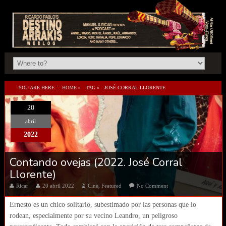
YOU ARE HERE :
HOME
»
TAG »
JOSÉ CORRAL LLORENTE
20
abril
2022
Contando ovejas (2022. José Corral
Llorente)
Ricar
20 abril 2022
Cine
,
Featured
No Comment
Ernesto es un chico solitario, subestimado por las personas que lo
rodean, especialmente por su vecino Leandro, un peligroso