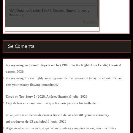
Se Comenta
tile reglazing
en
Cuando llega la noche (1985 Into the Night. John Landis) Classics
1
agosto, 2026
tile reglazing Locate highly amazing ceramic tile restoration today on a best offer and
gets your money flowing immediately!
Diego
en
Toy Story 5 (2026. Andrew Stanton)
6 julio, 2026
Dejé de leer en cuanto escribió que la cuarta película fue brillante...
mike pedrosa
en
Series de ciencia ficción de los años 80: grandes clásicos y
subproductos de 13 capítulos
18 junio, 2026
Alguien sabe de una en que aparecían hombres y mujeres calvas, con una túnica