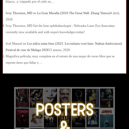
blanca...y viajando por el cielo en…
Ivey Thornton, MD
en
La Gran Muralla (2016 The Great Wall. Zhang Yimou)
4 abril,
2026
Ivey Thornton, MD Get the best ophthalmologist - Nebraska Laser Eye Associates
currently now available and with expert knowledges today!
José Manuel
en
Los niños estan bien (2025. Les enfants vont bien. Nathan Ambrosioni)
Festival de cine de Malaga 2026
15 marzo, 2026
Magnífica película; muy completa en el retrato de una mujer de verso libre que se
repente tiene que lidiar y…