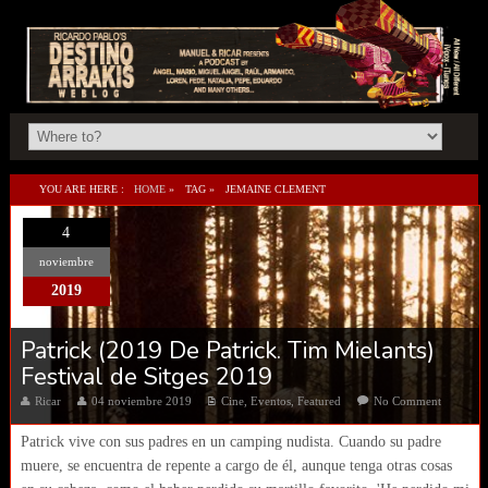
YOU ARE HERE :
HOME
»
TAG »
JEMAINE CLEMENT
4
noviembre
2019
Patrick (2019 De Patrick. Tim Mielants)
Festival de Sitges 2019
Ricar
04 noviembre 2019
Cine
,
Eventos
,
Featured
No Comment
Patrick vive con sus padres en un camping nudista. Cuando su padre
muere, se encuentra de repente a cargo de él, aunque tenga otras cosas