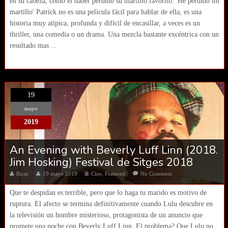
en su cabeza, como el haber perdido su martillo favorito. 'He perdido mi
martillo' Patrick no es una película fácil para hablar de ella, es una
historia muy atípica, profunda y difícil de encasillar, a veces es un
thriller, una comedia o un drama. Una mezcla bastante excéntrica con un
resultado mas ...
19
mayo
2019
An Evening with Beverly Luff Linn (2018.
Jim Hosking) Festival de Sitges 2018
Ricar
19 mayo 2019
Cine
,
Featured
No Comment
Que te despidan es terrible, pero que lo haga tu marido es motivo de
ruptura. El afecto se termina definitivamente cuando Lulu descubre en
la televisión un hombre misterioso, protagonista de un anuncio que
promete una noche con Beverly Luff Linn. El problema? Que Lulu no