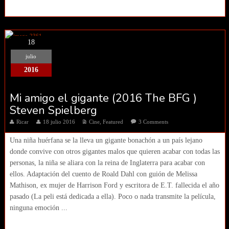
18
julio
2016
Mi amigo el gigante (2016 The BFG )
Steven Spielberg
Ricar
18 julio 2016
Cine
,
Featured
3 Comments
Una niña huérfana se la lleva un gigante bonachón a un país lejano
donde convive con otros gigantes malos que quieren acabar con todas las
personas, la niña se aliara con la reina de Inglaterra para acabar con
ellos. Adaptación del cuento de Roald Dahl con guión de Melissa
Mathison, ex mujer de Harrison Ford y escritora de E.T. fallecida el año
pasado (La peli está dedicada a ella). Poco o nada transmite la película,
ninguna emoción ...