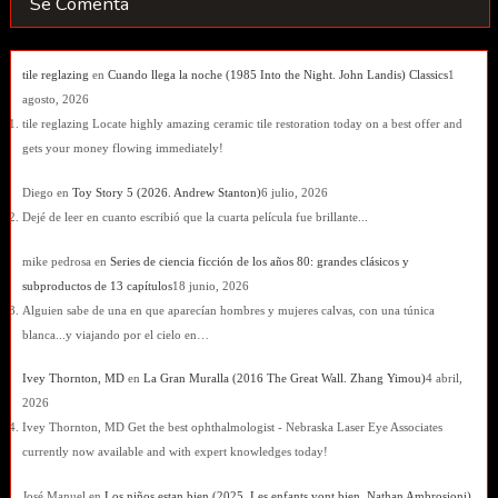
Se Comenta
tile reglazing
en
Cuando llega la noche (1985 Into the Night. John Landis) Classics
1
agosto, 2026
tile reglazing Locate highly amazing ceramic tile restoration today on a best offer and
gets your money flowing immediately!
Diego
en
Toy Story 5 (2026. Andrew Stanton)
6 julio, 2026
Dejé de leer en cuanto escribió que la cuarta película fue brillante...
mike pedrosa
en
Series de ciencia ficción de los años 80: grandes clásicos y
subproductos de 13 capítulos
18 junio, 2026
Alguien sabe de una en que aparecían hombres y mujeres calvas, con una túnica
blanca...y viajando por el cielo en…
Ivey Thornton, MD
en
La Gran Muralla (2016 The Great Wall. Zhang Yimou)
4 abril,
2026
Ivey Thornton, MD Get the best ophthalmologist - Nebraska Laser Eye Associates
currently now available and with expert knowledges today!
José Manuel
en
Los niños estan bien (2025. Les enfants vont bien. Nathan Ambrosioni)