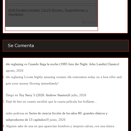
Se Comenta
tile reglazing
en
Cuando llega la noche (1985 Into the Night. John Landis) Classics
1
agosto, 2026
tile reglazing Locate highly amazing ceramic tile restoration today on a best offer and
gets your money flowing immediately!
Diego
en
Toy Story 5 (2026. Andrew Stanton)
6 julio, 2026
Dejé de leer en cuanto escribió que la cuarta película fue brillante...
mike pedrosa
en
Series de ciencia ficción de los años 80: grandes clásicos y
subproductos de 13 capítulos
18 junio, 2026
Alguien sabe de una en que aparecían hombres y mujeres calvas, con una túnica