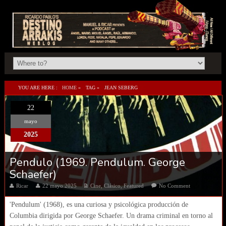
YOU ARE HERE :
HOME
»
TAG »
JEAN SEBERG
22
mayo
2025
Pendulo (1969. Pendulum. George
Schaefer)
Ricar
22 mayo 2025
Cine
,
Clásico
,
Featured
No Comment
'Pendulum' (1968), es una curiosa y psicológica producción de
Columbia dirigida por George Schaefer. Un drama criminal en torno al