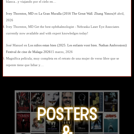
blanca...y viajando por el cielo en…
Ivey Thornton, MD
en
La Gran Muralla (2016 The Great Wall. Zhang Yimou)
4 abril,
2026
Ivey Thornton, MD Get the best ophthalmologist - Nebraska Laser Eye Associates
currently now available and with expert knowledges today!
José Manuel
en
Los niños estan bien (2025. Les enfants vont bien. Nathan Ambrosioni)
Festival de cine de Malaga 2026
15 marzo, 2026
Magnífica película; muy completa en el retrato de una mujer de verso libre que se
repente tiene que lidiar y…