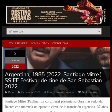
YOU ARE HERE :
HOME
»
TAG »
HÉCTOR DÍAZ
5
octubre
2022
Argentina, 1985 (2022. Santiago Mitre.)
SSIFF Festival de cine de San Sebastian
2022
Ricar
05 octubre 2022
Cine
,
Eventos
,
Featured
No Comment
Santiago Mitre (Paulina, La cordillera) presenta su obra más redonda.
Recrea con maestría un episodio clave de la transición argentina. 37 años