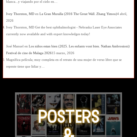
blanca...y viajando por el cielo en…
Ivey Thornton, MD
en
La Gran Muralla (2016 The Great Wall. Zhang Yimou)
4 abril,
2026
Ivey Thornton, MD Get the best ophthalmologist - Nebraska Laser Eye Associates
currently now available and with expert knowledges today!
José Manuel
en
Los niños estan bien (2025. Les enfants vont bien. Nathan Ambrosioni)
Festival de cine de Malaga 2026
15 marzo, 2026
Magnífica película; muy completa en el retrato de una mujer de verso libre que se
repente tiene que lidiar y…