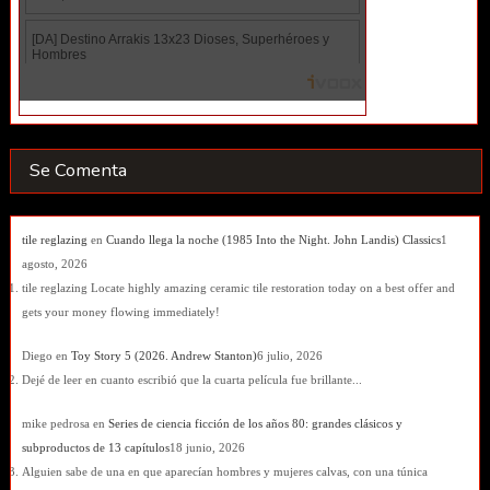
Se Comenta
tile reglazing
en
Cuando llega la noche (1985 Into the Night. John Landis) Classics
1
agosto, 2026
tile reglazing Locate highly amazing ceramic tile restoration today on a best offer and
gets your money flowing immediately!
Diego
en
Toy Story 5 (2026. Andrew Stanton)
6 julio, 2026
Dejé de leer en cuanto escribió que la cuarta película fue brillante...
mike pedrosa
en
Series de ciencia ficción de los años 80: grandes clásicos y
subproductos de 13 capítulos
18 junio, 2026
Alguien sabe de una en que aparecían hombres y mujeres calvas, con una túnica