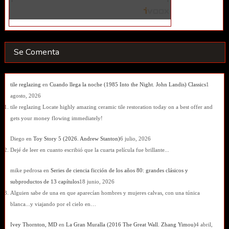
Se Comenta
tile reglazing
en
Cuando llega la noche (1985 Into the Night. John Landis) Classics
1
agosto, 2026
tile reglazing Locate highly amazing ceramic tile restoration today on a best offer and
gets your money flowing immediately!
Diego
en
Toy Story 5 (2026. Andrew Stanton)
6 julio, 2026
Dejé de leer en cuanto escribió que la cuarta película fue brillante...
mike pedrosa
en
Series de ciencia ficción de los años 80: grandes clásicos y
subproductos de 13 capítulos
18 junio, 2026
Alguien sabe de una en que aparecían hombres y mujeres calvas, con una túnica
blanca...y viajando por el cielo en…
Ivey Thornton, MD
en
La Gran Muralla (2016 The Great Wall. Zhang Yimou)
4 abril,