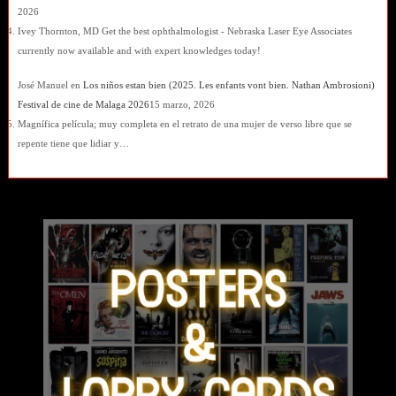
2026
Ivey Thornton, MD Get the best ophthalmologist - Nebraska Laser Eye Associates
currently now available and with expert knowledges today!
José Manuel
en
Los niños estan bien (2025. Les enfants vont bien. Nathan Ambrosioni)
Festival de cine de Malaga 2026
15 marzo, 2026
Magnífica película; muy completa en el retrato de una mujer de verso libre que se
repente tiene que lidiar y…