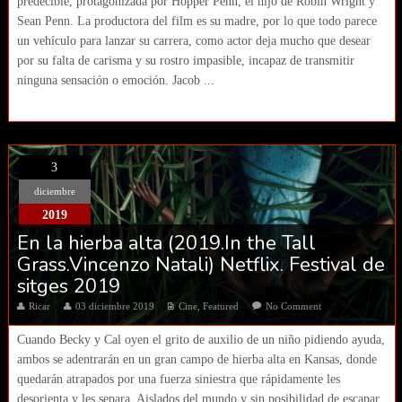
predecible, protagonizada por Hopper Penn, el hijo de Robin Wright y
Sean Penn. La productora del film es su madre, por lo que todo parece
un vehículo para lanzar su carrera, como actor deja mucho que desear
por su falta de carisma y su rostro impasible, incapaz de transmitir
ninguna sensación o emoción. Jacob ...
3
diciembre
2019
En la hierba alta (2019.In the Tall
Grass.Vincenzo Natali) Netflix. Festival de
sitges 2019
Ricar
03 diciembre 2019
Cine
,
Featured
No Comment
Cuando Becky y Cal oyen el grito de auxilio de un niño pidiendo ayuda,
ambos se adentrarán en un gran campo de hierba alta en Kansas, donde
quedarán atrapados por una fuerza siniestra que rápidamente les
desorienta y les separa. Aislados del mundo y sin posibilidad de escapar