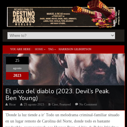
YOU ARE HERE :
HOME
»
TAG »
HARRISON GILBERTSON
25
agosto
2023
El pico del diablo (2023. Devil’s Peak.
Ben Young)
Ricar
25 agosto 2023
Cine
,
Featured
No Comment
'Donde la luz tiende a ir' Todo un melodrama criminal-familiar situado
en un lugar remoto de Carolina del Norte, donde todo es bastante