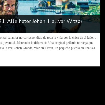
1. Alle hater Johan. Hallvar Witzø)
t
rontar su amor no correspondido de toda la vida por la chica de al lado, a
 su juventud. Marcando la diferencia Una original película noruega que
 a la vez. Johan Grande, vive en Titran, un pequeño pueblo en una isla