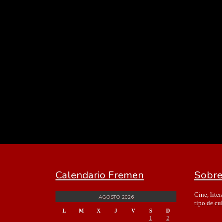
Calendario Fremen
Sobre
Cine, lite
AGOSTO 2026
tipo de cu
L
M
X
J
V
S
D
1
2