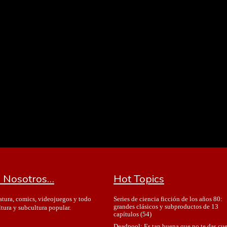
 Nosotros…
Hot Topics
Series de ciencia ficción de los años 80:
ratura, comics, videojuegos y todo
grandes clásicos y subproductos de 13
ltura y subcultura popular.
capítulos
(54)
Deadpool: Es tan buena que no te das cu