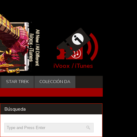
iVoox
/
iTunes
STAR TREK
COLECCIÓN DA
Búsqueda