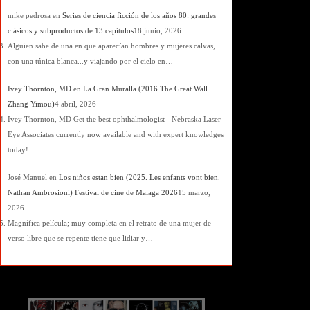
mike pedrosa
en
Series de ciencia ficción de los años 80: grandes
clásicos y subproductos de 13 capítulos
18 junio, 2026
Alguien sabe de una en que aparecían hombres y mujeres calvas,
con una túnica blanca...y viajando por el cielo en…
Ivey Thornton, MD
en
La Gran Muralla (2016 The Great Wall.
Zhang Yimou)
4 abril, 2026
Ivey Thornton, MD Get the best ophthalmologist - Nebraska Laser
Eye Associates currently now available and with expert knowledges
today!
José Manuel
en
Los niños estan bien (2025. Les enfants vont bien.
Nathan Ambrosioni) Festival de cine de Malaga 2026
15 marzo,
2026
Magnífica película; muy completa en el retrato de una mujer de
verso libre que se repente tiene que lidiar y…