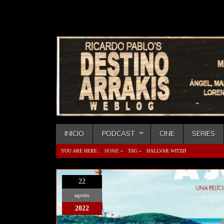
INICIO
PODCAST
CINE
SERIES
YOU ARE HERE :
HOME
»
TAG »
HALLVAR WITZØ
22
agosto
2022