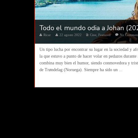
Todo el mundo odia a Johan (202
Ricar
22 agosto 2022
Cine
,
Featured
No Commen
Un tipo lucha por encontrar su lugar en la sociedad y af
la que estuvo a punto de hacer volar en pedazos durante
combina muy bien el humor, siendo conmovedora y triste
de Trøndelag (Noruega). Siempre ha sido un ...