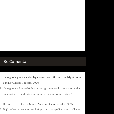
Se Comenta
tile reglazing
en
Cuando llega la noche (1985 Into the Night. John
Landis) Classics
1 agosto, 2026
tile reglazing Locate highly amazing ceramic tile restoration today
on a best offer and gets your money flowing immediately!
Diego
en
Toy Story 5 (2026. Andrew Stanton)
6 julio, 2026
Dejé de leer en cuanto escribió que la cuarta película fue brillante...