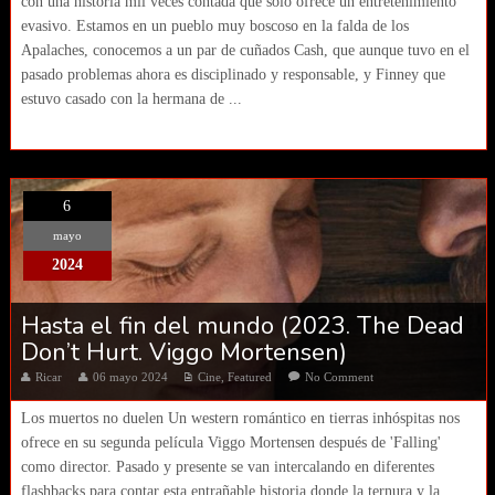
con una historia mil veces contada que solo ofrece un entretenimiento
evasivo. Estamos en un pueblo muy boscoso en la falda de los
Apalaches, conocemos a un par de cuñados Cash, que aunque tuvo en el
pasado problemas ahora es disciplinado y responsable, y Finney que
estuvo casado con la hermana de ...
6
mayo
2024
Hasta el fin del mundo (2023. The Dead
Don’t Hurt. Viggo Mortensen)
Ricar
06 mayo 2024
Cine
,
Featured
No Comment
Los muertos no duelen Un western romántico en tierras inhóspitas nos
ofrece en su segunda película Viggo Mortensen después de 'Falling'
como director. Pasado y presente se van intercalando en diferentes
flashbacks para contar esta entrañable historia donde la ternura y la