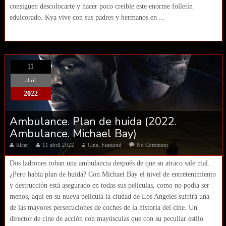
consiguen descolocarte y hacer poco creíble este enorme folletín
edulcorado. Kya vive con sus padres y hermanos en ...
11
abril
2022
Ambulance. Plan de huida (2022.
Ambulance. Michael Bay)
Ricar
11 abril 2022
Cine
,
Featured
No Comment
Dos ladrones roban una ambulancia después de que su atraco sale mal.
¿Pero había plan de huida? Con Michael Bay el nivel de entretenimiento
y destrucción está asegurado en todas sus películas, como no podía ser
menos, aquí en su nueva película la ciudad de Los Angeles sufrirá una
de las mayores persecuciones de coches de la historia del cine. Un
director de cine de acción con mayúsculas que con su peculiar estilo