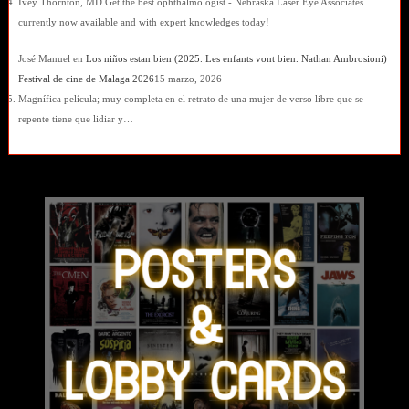
Ivey Thornton, MD Get the best ophthalmologist - Nebraska Laser Eye Associates
currently now available and with expert knowledges today!
José Manuel
en
Los niños estan bien (2025. Les enfants vont bien. Nathan Ambrosioni)
Festival de cine de Malaga 2026
15 marzo, 2026
Magnífica película; muy completa en el retrato de una mujer de verso libre que se
repente tiene que lidiar y…