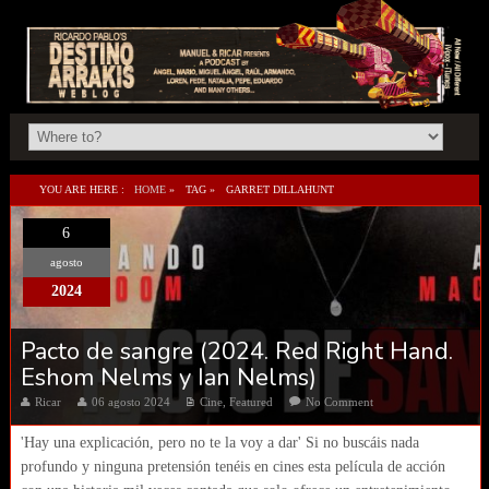
YOU ARE HERE :
HOME
»
TAG »
GARRET DILLAHUNT
6
agosto
2024
Pacto de sangre (2024. Red Right Hand.
Eshom Nelms y Ian Nelms)
Ricar
06 agosto 2024
Cine
,
Featured
No Comment
'Hay una explicación, pero no te la voy a dar' Si no buscáis nada
profundo y ninguna pretensión tenéis en cines esta película de acción