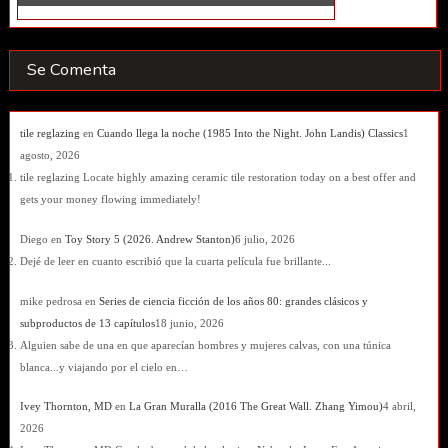
Se Comenta
tile reglazing
en
Cuando llega la noche (1985 Into the Night. John Landis) Classics
1
agosto, 2026
tile reglazing Locate highly amazing ceramic tile restoration today on a best offer and
gets your money flowing immediately!
Diego
en
Toy Story 5 (2026. Andrew Stanton)
6 julio, 2026
Dejé de leer en cuanto escribió que la cuarta película fue brillante...
mike pedrosa
en
Series de ciencia ficción de los años 80: grandes clásicos y
subproductos de 13 capítulos
18 junio, 2026
Alguien sabe de una en que aparecían hombres y mujeres calvas, con una túnica
blanca...y viajando por el cielo en…
Ivey Thornton, MD
en
La Gran Muralla (2016 The Great Wall. Zhang Yimou)
4 abril,
2026