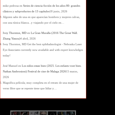
mike pedrosa
en
Series de ciencia ficción de los años 80: grandes
clásicos y subproductos de 13 capítulos
18 junio, 2026
Alguien sabe de una en que aparecían hombres y mujeres calvas,
con una túnica blanca...y viajando por el cielo en…
Ivey Thornton, MD
en
La Gran Muralla (2016 The Great Wall.
Zhang Yimou)
4 abril, 2026
Ivey Thornton, MD Get the best ophthalmologist - Nebraska Laser
Eye Associates currently now available and with expert knowledges
today!
José Manuel
en
Los niños estan bien (2025. Les enfants vont bien.
Nathan Ambrosioni) Festival de cine de Malaga 2026
15 marzo,
2026
Magnífica película; muy completa en el retrato de una mujer de
verso libre que se repente tiene que lidiar y…