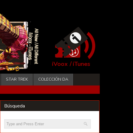
iVoox
/
iTunes
STAR TREK
COLECCIÓN DA
Búsqueda