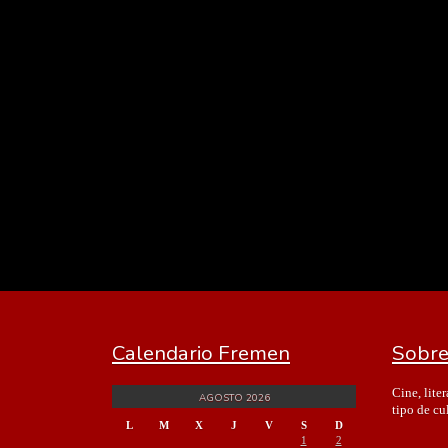
Calendario Fremen
Sobre
Cine, lite
AGOSTO 2026
tipo de cu
L
M
X
J
V
S
D
1
2