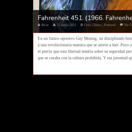
Fahrenheit 451. (1966. Fahrenhei
Ricar
25 junio 2021
Cine
,
Clásico
,
Featured
No C
En un futuro opresivo Guy Montag, un disciplinado bom
a una revolucionaria maestra que se atreve a leer. Poco 
el precio que esta libertad tendría sobre su seguridad pe
que se curaba con la cultura prohibida. Y esa juventud q