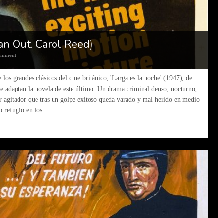
an Out. Carol Reed)
omment
los grandes clásicos del cine británico, 'Larga es la noche' (1947), de
e adaptan la novela de este último. Un drama criminal denso, nocturno,
r agitador que tras un golpe exitoso queda varado y mal herido en medio
 refugio en los ...