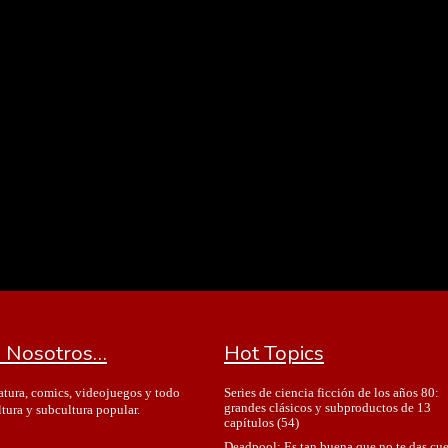
 Nosotros…
Hot Topics
Series de ciencia ficción de los años 80:
ratura, comics, videojuegos y todo
grandes clásicos y subproductos de 13
ltura y subcultura popular.
capítulos
(54)
Deadpool: Es tan buena que no te das cu