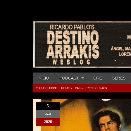
INICIO
PODCAST
CINE
SERIES
YOU ARE HERE :
HOME
»
TAG »
CYRIL CUSACK
5
abril
2026