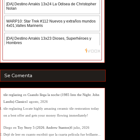
Se Comenta
tile reglazing
en
Cuando llega la noche (1985 Into the Night. John
Landis) Classics
1 agosto, 2026
tile reglazing Locate highly amazing ceramic tile restoration today
on a best offer and gets your money flowing immediately!
Diego
en
Toy Story 5 (2026. Andrew Stanton)
6 julio, 2026
Dejé de leer en cuanto escribió que la cuarta película fue brillante...