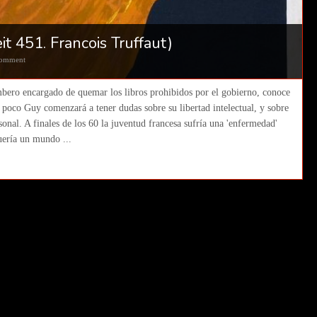
t 451. Francois Truffaut)
omment
bero encargado de quemar los libros prohibidos por el gobierno, conoce
a poco Guy comenzará a tener dudas sobre su libertad intelectual, y sobre
rsonal. A finales de los 60 la juventud francesa sufría una 'enfermedad'
uería un mundo ...