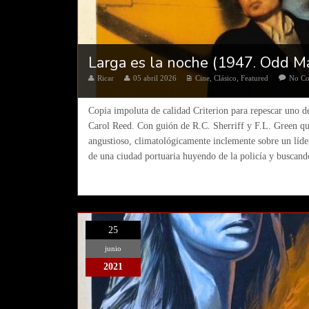
Larga es la noche (1947. Odd M
Ricar
05 abril 2026
Cine
,
Clásico
,
Featured
No C
Copia impoluta de calidad Criterion para repescar uno de 
Carol Reed. Con guión de R.C. Sherriff y F.L. Green qu
angustioso, climatológicamente inclemente sobre un líde
de una ciudad portuaria huyendo de la policía y buscando
25
junio
2021