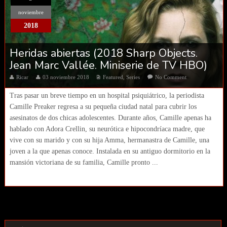
noviembre
2018
Heridas abiertas (2018 Sharp Objects.
Jean Marc Vallée. Miniserie de TV HBO)
Ricar
03 noviembre 2018
Featured
,
Series
No Comment
Tras pasar un breve tiempo en un hospital psiquiátrico, la periodista
Camille Preaker regresa a su pequeña ciudad natal para cubrir los
asesinatos de dos chicas adolescentes. Durante años, Camille apenas ha
hablado con Adora Crellin, su neurótica e hipocondríaca madre, que
vive con su marido y con su hija Amma, hermanastra de Camille, una
joven a la que apenas conoce. Instalada en su antiguo dormitorio en la
mansión victoriana de su familia, Camille pronto ...