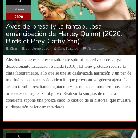
20
febrero
2020
Aves de presa (y la fantabulosa
emancipación de Harley Quinn) (2020.
Birds of Prey. Cathy Yan)
Ricar
20 febrero 2020
Cine
,
Featured
No Comment
Absolutamente espantoso resulta este spin-off o derivado de la ya
decepcionante Escuadrón Suicida (2016). El tono grotesco recorre la
cinta íntegramente, a lo que se une su deslavazada narración y un par de
interludios con formas de videoclip que provocan vergüenza ajena. La
acción termina resultando agotadora y las notas de humor en muy pocas
ocasiones consiguen su objetivo. Realizar la sinopsis de manera
coherente supone una proeza dado lo caótico de la historia, que muestra
su dispersión prácticamente desde ...
3