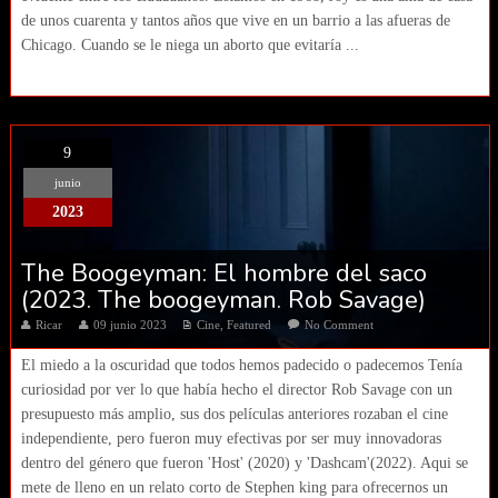
de unos cuarenta y tantos años que vive en un barrio a las afueras de
Chicago. Cuando se le niega un aborto que evitaría ...
9
junio
2023
The Boogeyman: El hombre del saco
(2023. The boogeyman. Rob Savage)
Ricar
09 junio 2023
Cine
,
Featured
No Comment
El miedo a la oscuridad que todos hemos padecido o padecemos Tenía
curiosidad por ver lo que había hecho el director Rob Savage con un
presupuesto más amplio, sus dos películas anteriores rozaban el cine
independiente, pero fueron muy efectivas por ser muy innovadoras
dentro del género que fueron 'Host' (2020) y 'Dashcam'(2022). Aqui se
mete de lleno en un relato corto de Stephen king para ofrecernos un