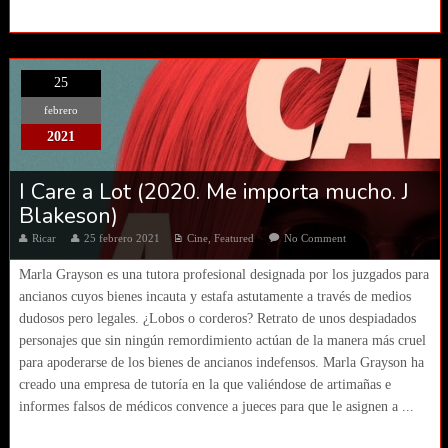
25
febrero
2021
I Care a Lot (2020. Me importa mucho. J
Blakeson)
Ricar
25 febrero 2021
Cine
,
Featured
No Comment
Marla Grayson es una tutora profesional designada por los juzgados para
ancianos cuyos bienes incauta y estafa astutamente a través de medios
dudosos pero legales. ¿Lobos o corderos? Retrato de unos despiadados
personajes que sin ningún remordimiento actúan de la manera más cruel
para apoderarse de los bienes de ancianos indefensos. Marla Grayson ha
creado una empresa de tutoría en la que valiéndose de artimañas e
informes falsos de médicos convence a jueces para que le asignen a ...