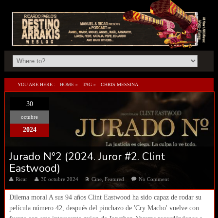
YOU ARE HERE :
HOME
»
TAG »
CHRIS MESSINA
30
octubre
2024
Jurado Nº2 (2024. Juror #2. Clint
Eastwood)
Ricar
30 octubre 2024
Cine
,
Featured
No Comment
Dilema moral A sus 94 años Clint Eastwood ha sido capaz de rodar su
película número 42, después del pinchazo de 'Cry Macho' vuelve con