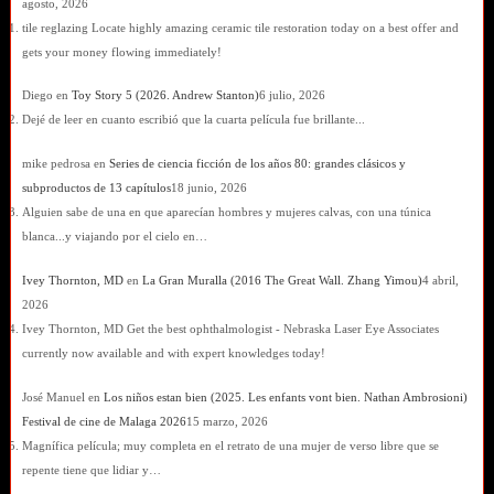
agosto, 2026
tile reglazing Locate highly amazing ceramic tile restoration today on a best offer and
gets your money flowing immediately!
Diego
en
Toy Story 5 (2026. Andrew Stanton)
6 julio, 2026
Dejé de leer en cuanto escribió que la cuarta película fue brillante...
mike pedrosa
en
Series de ciencia ficción de los años 80: grandes clásicos y
subproductos de 13 capítulos
18 junio, 2026
Alguien sabe de una en que aparecían hombres y mujeres calvas, con una túnica
blanca...y viajando por el cielo en…
Ivey Thornton, MD
en
La Gran Muralla (2016 The Great Wall. Zhang Yimou)
4 abril,
2026
Ivey Thornton, MD Get the best ophthalmologist - Nebraska Laser Eye Associates
currently now available and with expert knowledges today!
José Manuel
en
Los niños estan bien (2025. Les enfants vont bien. Nathan Ambrosioni)
Festival de cine de Malaga 2026
15 marzo, 2026
Magnífica película; muy completa en el retrato de una mujer de verso libre que se
repente tiene que lidiar y…