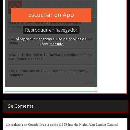
Se Comenta
tile reglazing
en
Cuando llega la noche (1985 Into the Night. John Landis) Classics
1