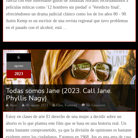
fuerza con este interesante guion de Jonathan Abrams recordándonos a
películas míticas como '12 hombres sin piedad' o 'Veredicto final',
ofreciéndonos un drama judicial clásico como los de los años 80 - 90.
Justin Kemp es un escritor de una revista regional que tuvo problemas
en el pasado con el alcohol, está ...
6
agosto
2023
Todas somos Jane (2023. Call Jane.
Phyllis Nagy)
Ricar
06 agosto 2023
Cine
,
Featured
No Comment
Estoy en clases de arte El derecho de una mujer a decidir sobre un
aborto es lo que plantea este film que se basa en una historia real. Un
tema bastante comprometido, ya que la división de opiniones es bastante
evidente entre los ciudadanos. Estamos en 1968, Joy es una ama de casa