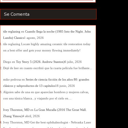
Se Comenta
tile reglazing
en
Cuando llega la noche (1985 Into the Night. John
Landis) Classics
1 agosto, 2026
tile reglazing Locate highly amazing ceramic tile restoration today
on a best offer and gets your money flowing immediately!
Diego
en
Toy Story 5 (2026. Andrew Stanton)
6 julio, 2026
Dejé de leer en cuanto escribió que la cuarta película fue brillante...
mike pedrosa
en
Series de ciencia ficción de los años 80: grandes
clásicos y subproductos de 13 capítulos
18 junio, 2026
Alguien sabe de una en que aparecían hombres y mujeres calvas,
con una túnica blanca...y viajando por el cielo en…
Ivey Thornton, MD
en
La Gran Muralla (2016 The Great Wall.
Zhang Yimou)
4 abril, 2026
Ivey Thornton, MD Get the best ophthalmologist - Nebraska Laser