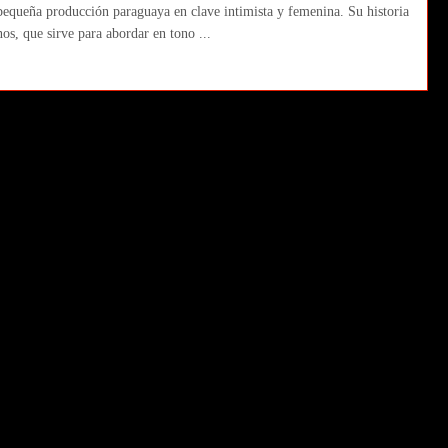
ta pequeña producción paraguaya en clave intimista y femenina. Su historia
s, que sirve para abordar en tono ...