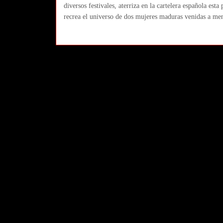
diversos festivales, aterriza en la cartelera española es
recrea el universo de dos mujeres maduras venidas a meno