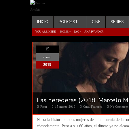
INICIO
PODCAST
CINE
SERIES
YOU ARE HERE :
HOME
»
TAG »
ANA IVANOVA
15
marzo
2019
Las herederas (2018. Marcelo Ma
Ricar
15 marzo 2019
Cine
,
Featured
No Comment
Narra la historia de dos mujeres de alta alcurnia de la 
cómodamente. Pero a sus 60 años, el dinero ya no alcanz