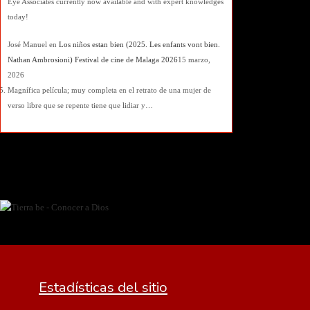
Eye Associates currently now available and with expert knowledges
today!
José Manuel
en
Los niños estan bien (2025. Les enfants vont bien.
Nathan Ambrosioni) Festival de cine de Malaga 2026
15 marzo,
2026
Magnífica película; muy completa en el retrato de una mujer de
verso libre que se repente tiene que lidiar y…
Estadísticas del sitio