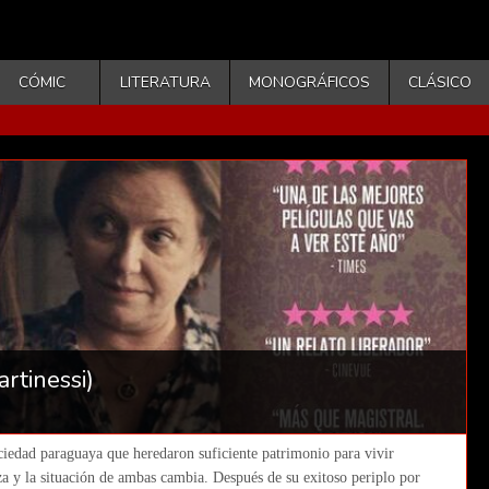
CÓMIC
LITERATURA
MONOGRÁFICOS
CLÁSICO
rtinessi)
sociedad paraguaya que heredaron suficiente patrimonio para vivir
a y la situación de ambas cambia. Después de su exitoso periplo por