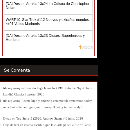
Se Comenta
tile reglazing
en
Cuando llega la noche (1985 Into the Night. John
Landis) Classics
1 agosto, 2026
tile reglazing Locate highly amazing ceramic tile restoration today
on a best offer and gets your money flowing immediately!
Diego
en
Toy Story 5 (2026. Andrew Stanton)
6 julio, 2026
Dejé de leer en cuanto escribió que la cuarta película fue brillante...