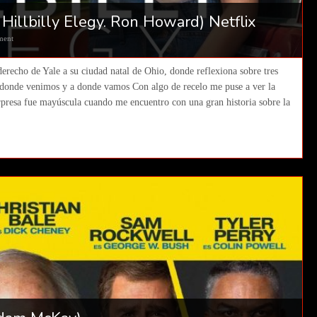
. Hillbilly Elegy. Ron Howard) Netflix
ment
derecho de Yale a su ciudad natal de Ohio, donde reflexiona sobre tres
e donde venimos y a donde vamos Con algo de recelo me puse a ver la
orpresa fue mayúscula cuando me encuentro con una gran historia sobre la