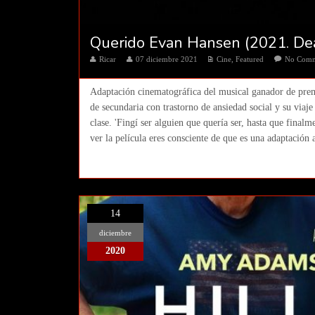
Querido Evan Hansen (2021. De
Ricar
07 diciembre 2021
Cine
,
Featured
No Com
Adaptación cinematográfica del musical ganador de pr
de secundaria con trastorno de ansiedad social y su viaj
clase. 'Fingí ser alguien que quería ser, hasta que final
ver la película eres consciente de que es una adaptación a
14
diciembre
2020