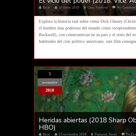
El vicio del poder (2018. Vice.
Ricar
16 enero 2019
Cine
,
Featured
No Comment
Explora la historia real sobre cómo Dick Cheney (Christ
el hombre más poderoso del mundo como vicepresidente
Rockwell), con consecuencias en su país y el resto del 
habituales del cine político americano, este film consigue
3
noviembre
2018
Heridas abiertas (2018 Sharp Obj
HBO)
Ricar
03 noviembre 2018
Featured
,
Series
No Co