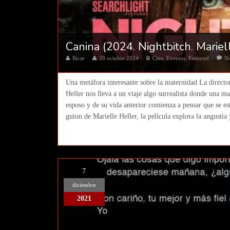
Canina (2024. Nightbitch. Mariel
Ricar
28 octubre 2024
Cine
,
Eventos
,
Featured
N
Una metáfora interesante sobre la maternidad La director
Heller nos lleva a un viaje algo surrealista donde una m
esposo y de su vida anterior comienza a pensar que se es
guion de Marielle Heller, la película explora la angustia y
7
diciembre
2021