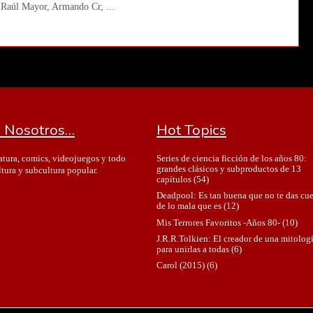
 Raúl Mayor, Armando Cr, ...
 Nosotros…
Hot Topics
Series de ciencia ficción de los años 80:
ratura, comics, videojuegos y todo
grandes clásicos y subproductos de 13
ltura y subcultura popular.
capítulos
(54)
Deadpool: Es tan buena que no te das cu
de lo mala que es
(12)
Mis Terrores Favoritos -Años 80-
(10)
J.R.R.Tolkien: El creador de una mitolog
para unirlas a todas
(6)
Carol (2015)
(6)