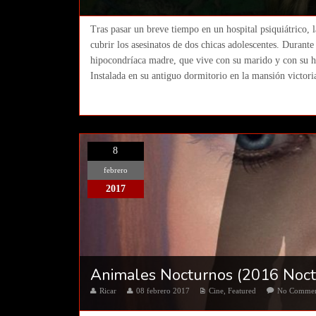
Tras pasar un breve tiempo en un hospital psiquiátrico, 
cubrir los asesinatos de dos chicas adolescentes. Durant
hipocondríaca madre, que vive con su marido y con su h
Instalada en su antiguo dormitorio en la mansión victori
8
febrero
2017
Animales Nocturnos (2016 Noct
Ricar
08 febrero 2017
Cine
,
Featured
No Comme