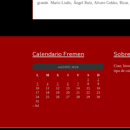
grande. Mario Liaño, Ángel Ruiz, Alvaro Gekko, Ricar,
Calendario Fremen
Sobre
Cine, lite
AGOSTO 2026
tipo de cu
L
M
X
J
V
S
D
1
2
3
4
5
6
7
8
9
10
11
12
13
14
15
16
17
18
19
20
21
22
23
24
25
26
27
28
29
30
31
« Jul