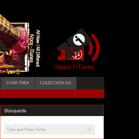
iVoox
/
iTunes
STAR TREK
COLECCIÓN DA
Búsqueda