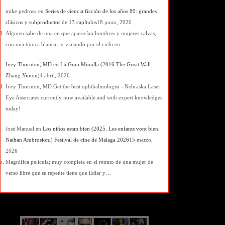
mike pedrosa
en
Series de ciencia ficción de los años 80: grandes
clásicos y subproductos de 13 capítulos
18 junio, 2026
Alguien sabe de una en que aparecían hombres y mujeres calvas,
con una túnica blanca...y viajando por el cielo en…
Ivey Thornton, MD
en
La Gran Muralla (2016 The Great Wall.
Zhang Yimou)
4 abril, 2026
Ivey Thornton, MD Get the best ophthalmologist - Nebraska Laser
Eye Associates currently now available and with expert knowledges
today!
José Manuel
en
Los niños estan bien (2025. Les enfants vont bien.
Nathan Ambrosioni) Festival de cine de Malaga 2026
15 marzo,
2026
Magnífica película; muy completa en el retrato de una mujer de
verso libre que se repente tiene que lidiar y…