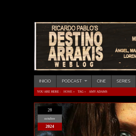
INICIO
PODCAST
CINE
SERIES
YOU ARE HERE :
HOME
»
TAG »
AMY ADAMS
28
octubre
2024