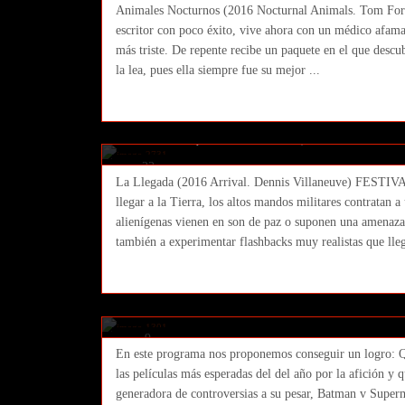
Animales Nocturnos (2016 Nocturnal Animals. Tom Ford
escritor con poco éxito, vive ahora con un médico afamado
más triste. De repente recibe un paquete en el que descu
la lea, pues ella siempre fue su mejor ...
La Llegada (2016 Arrival. Den
SEBASTIAN
Ricar
23 septiembre 2016
Cine
,
Featured
No Com
23
La Llegada (2016 Arrival. Dennis Villaneuve) FEST
septiembre
llegar a la Tierra, los altos mandos militares contratan 
2016
alienígenas vienen en son de paz o suponen una amenaza
también a experimentar flashbacks muy realistas que llega
[Destino Arrakis] Programa 3×1
justicia
Mario
09 abril 2016
Cine
,
Featured
,
Podcast
No 
9
En este programa nos proponemos conseguir un logro: Q
abril
las películas más esperadas del del año por la afición y
2016
generadora de controversias a su pesar, Batman v Super