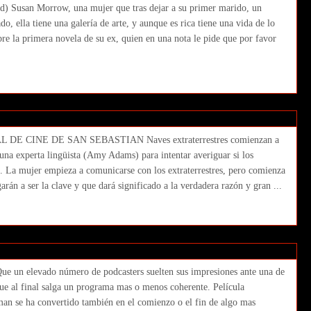
) Susan Morrow, una mujer que tras dejar a su primer marido, un
, ella tiene una galería de arte, y aunque es rica tiene una vida de lo
bre la primera novela de su ex, quien en una nota le pide que por favor
nis Villaneuve) FESTIVAL DE CINE DE SAN
ment
IVAL DE CINE DE SAN SEBASTIAN Naves extraterrestres comienzan a
a una experta lingüista (Amy Adams) para intentar averiguar si los
. La mujer empieza a comunicarse con los extraterrestres, pero comienza
rán a ser la clave y que dará significado a la verdadera razón y gran ...
3: Batman v Superman. El amanecer de la
Comment
ue un elevado número de podcasters suelten sus impresiones ante una de
 que al final salga un programa mas o menos coherente. Película
man se ha convertido también en el comienzo o el fin de algo mas