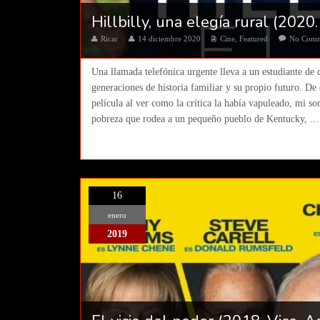
Hillbilly, una elegía rural (2020
Ricar
14 diciembre 2020
Cine
,
Featured
No Com
Una llamada telefónica urgente lleva a un estudiante de 
generaciones de historia familiar y su propio futuro. D
película al ver como la crítica la había vapuleado, mi s
pobreza que rodea a un pequeño pueblo de Kentucky, ...
16
enero
2019