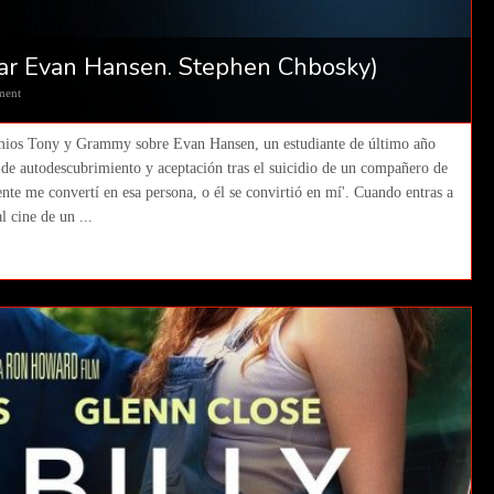
ar Evan Hansen. Stephen Chbosky)
ment
emios Tony y Grammy sobre Evan Hansen, un estudiante de último año
e de autodescubrimiento y aceptación tras el suicidio de un compañero de
mente me convertí en esa persona, o él se convirtió en mí'. Cuando entras a
l cine de un ...