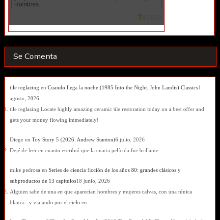
Se Comenta
tile reglazing
en
Cuando llega la noche (1985 Into the Night. John Landis) Classics
1
agosto, 2026
tile reglazing Locate highly amazing ceramic tile restoration today on a best offer and
gets your money flowing immediately!
Diego
en
Toy Story 5 (2026. Andrew Stanton)
6 julio, 2026
Dejé de leer en cuanto escribió que la cuarta película fue brillante...
mike pedrosa
en
Series de ciencia ficción de los años 80: grandes clásicos y
subproductos de 13 capítulos
18 junio, 2026
Alguien sabe de una en que aparecían hombres y mujeres calvas, con una túnica
blanca...y viajando por el cielo en…