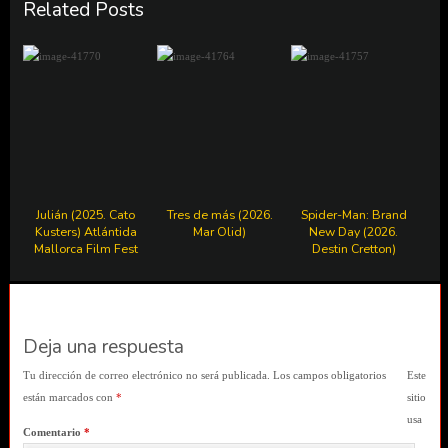
Related Posts
Julián (2025. Cato
Tres de más (2026.
Spider-Man: Brand
Kusters) Atlántida
Mar Olid)
New Day (2026.
Mallorca Film Fest
Destin Cretton)
Deja una respuesta
Tu dirección de correo electrónico no será publicada.
Los campos obligatorios
Este
están marcados con
*
sitio
usa
Comentario
*