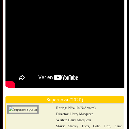
Supernova (2020)
Rating:
N/A/10 (N/A votes)
Director:
Harry Macqueen
Writer:
Harry Macqueen
Stars:
Stanley Tucci, Colin Firth, Sarah