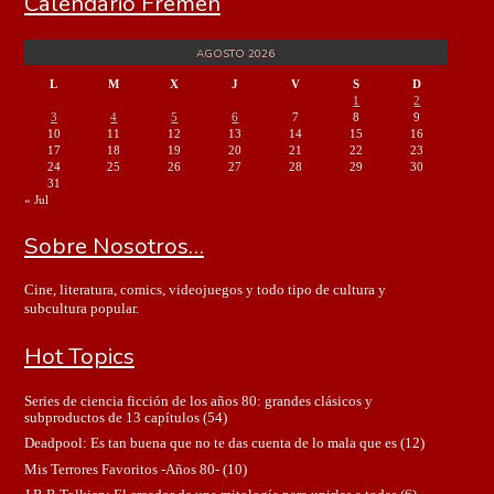
Calendario Fremen
AGOSTO 2026
L
M
X
J
V
S
D
1
2
3
4
5
6
7
8
9
10
11
12
13
14
15
16
17
18
19
20
21
22
23
24
25
26
27
28
29
30
31
« Jul
Sobre Nosotros…
Cine, literatura, comics, videojuegos y todo tipo de cultura y
subcultura popular.
Hot Topics
Series de ciencia ficción de los años 80: grandes clásicos y
subproductos de 13 capítulos
(54)
Deadpool: Es tan buena que no te das cuenta de lo mala que es
(12)
Mis Terrores Favoritos -Años 80-
(10)