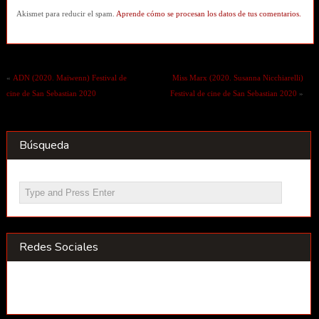
Akismet para reducir el spam.
Aprende cómo se procesan los datos de tus comentarios.
«
ADN (2020. Maïwenn) Festival de
Miss Marx (2020. Susanna Nicchiarelli)
cine de San Sebastian 2020
Festival de cine de San Sebastian 2020
»
Búsqueda
Redes Sociales