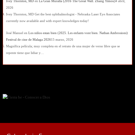
Ivey Thornton, MD
en
La Gran Muralla (2016 The Great Wall. Zhang Yimou)
4 abril,
2026
Ivey Thornton, MD Get the best ophthalmologist - Nebraska Laser Eye Associates
currently now available and with expert knowledges today!
José Manuel
en
Los niños estan bien (2025. Les enfants vont bien. Nathan Ambrosioni)
Festival de cine de Malaga 2026
15 marzo, 2026
Magnífica película; muy completa en el retrato de una mujer de verso libre que se
repente tiene que lidiar y…