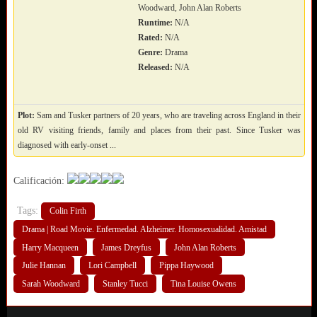
Woodward, John Alan Roberts
Runtime:
N/A
Rated:
N/A
Genre:
Drama
Released:
N/A
Plot:
Sam and Tusker partners of 20 years, who are traveling across England in their
old RV visiting friends, family and places from their past. Since Tusker was
diagnosed with early-onset ...
Calificación:
Tags:
Colin Firth
Drama | Road Movie. Enfermedad. Alzheimer. Homosexualidad. Amistad
Harry Macqueen
James Dreyfus
John Alan Roberts
Julie Hannan
Lori Campbell
Pippa Haywood
Sarah Woodward
Stanley Tucci
Tina Louise Owens