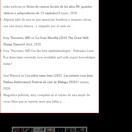
mike pedrosa
en
Series de ciencia ficción de los años 80: grandes
clásicos y subproductos de 13 capítulos
18 junio, 2026
Alguien sabe de una en que aparecían hombres y mujeres calvas,
con una túnica blanca...y viajando por el cielo en…
Ivey Thornton, MD
en
La Gran Muralla (2016 The Great Wall.
Zhang Yimou)
4 abril, 2026
Ivey Thornton, MD Get the best ophthalmologist - Nebraska Laser
Eye Associates currently now available and with expert knowledges
today!
José Manuel
en
Los niños estan bien (2025. Les enfants vont bien.
Nathan Ambrosioni) Festival de cine de Malaga 2026
15 marzo,
2026
Magnífica película; muy completa en el retrato de una mujer de
verso libre que se repente tiene que lidiar y…