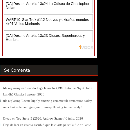
Se Comenta
tile reglazing
en
Cuando llega la noche (1985 Into the Night. John
Landis) Classics
1 agosto, 2026
tile reglazing Locate highly amazing ceramic tile restoration today
on a best offer and gets your money flowing immediately!
Diego
en
Toy Story 5 (2026. Andrew Stanton)
6 julio, 2026
Dejé de leer en cuanto escribió que la cuarta película fue brillante...