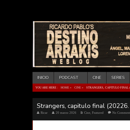
INICIO
PODCAST
CINE
SERIES
YOU ARE HERE :
HOME
»
CINE
»
STRANGERS, CAPITULO FINAL (
Strangers, capitulo final (20226
Ricar
20 marzo 2026
Cine
,
Featured
No Commen