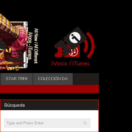
iVoox
/
iTunes
STAR TREK
COLECCIÓN DA
Búsqueda