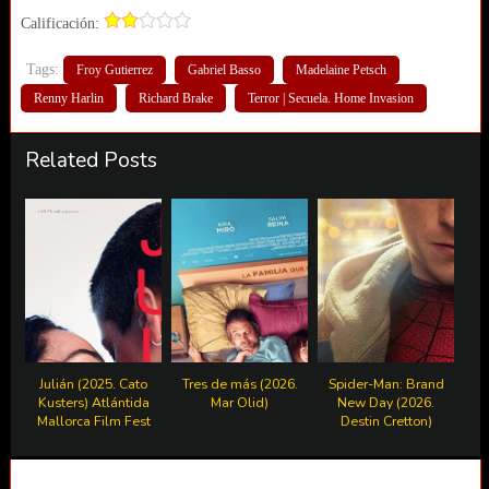
Calificación:
Tags:
Froy Gutierrez
Gabriel Basso
Madelaine Petsch
Renny Harlin
Richard Brake
Terror | Secuela. Home Invasion
Related Posts
Julián (2025. Cato
Tres de más (2026.
Spider-Man: Brand
Kusters) Atlántida
Mar Olid)
New Day (2026.
Mallorca Film Fest
Destin Cretton)