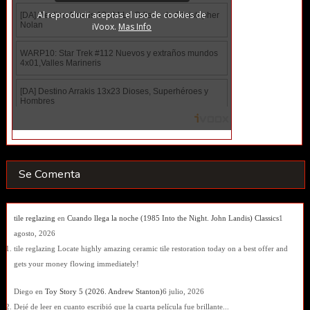
Se Comenta
tile reglazing
en
Cuando llega la noche (1985 Into the Night. John Landis) Classics
1
agosto, 2026
tile reglazing Locate highly amazing ceramic tile restoration today on a best offer and
gets your money flowing immediately!
Diego
en
Toy Story 5 (2026. Andrew Stanton)
6 julio, 2026
Dejé de leer en cuanto escribió que la cuarta película fue brillante...