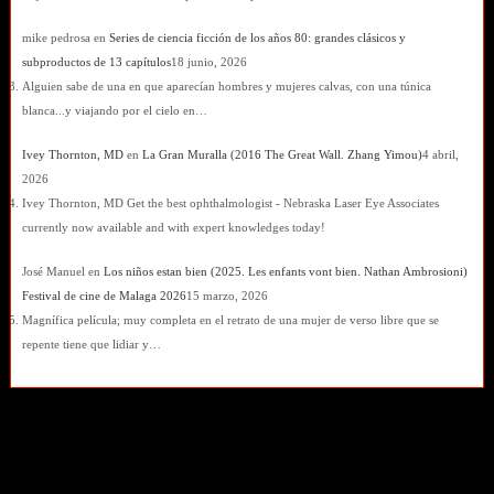
mike pedrosa
en
Series de ciencia ficción de los años 80: grandes clásicos y
subproductos de 13 capítulos
18 junio, 2026
Alguien sabe de una en que aparecían hombres y mujeres calvas, con una túnica
blanca...y viajando por el cielo en…
Ivey Thornton, MD
en
La Gran Muralla (2016 The Great Wall. Zhang Yimou)
4 abril,
2026
Ivey Thornton, MD Get the best ophthalmologist - Nebraska Laser Eye Associates
currently now available and with expert knowledges today!
José Manuel
en
Los niños estan bien (2025. Les enfants vont bien. Nathan Ambrosioni)
Festival de cine de Malaga 2026
15 marzo, 2026
Magnífica película; muy completa en el retrato de una mujer de verso libre que se
repente tiene que lidiar y…