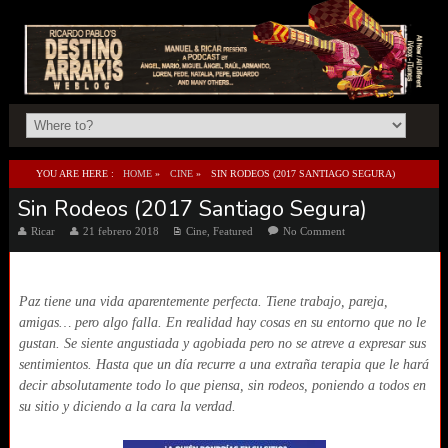
YOU ARE HERE :
HOME
»
CINE
»
SIN RODEOS (2017 SANTIAGO SEGURA)
Sin Rodeos (2017 Santiago Segura)
Ricar
21 febrero 2018
Cine
,
Featured
No Comment
Paz tiene una vida aparentemente perfecta. Tiene trabajo, pareja,
amigas… pero algo falla. En realidad hay cosas en su entorno que no le
gustan. Se siente angustiada y agobiada pero no se atreve a expresar sus
sentimientos. Hasta que un día recurre a una extraña terapia que le hará
decir absolutamente todo lo que piensa, sin rodeos, poniendo a todos en
su sitio y diciendo a la cara la verdad.