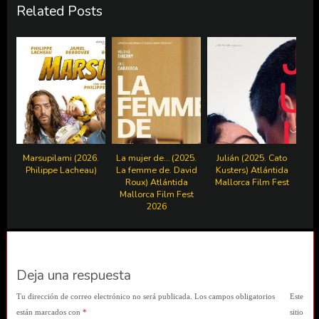
Related Posts
Marsupilami (2026.
La mujer de… (2025.
Julián (2025. Cato
Philippe Lacheau)
La femme de. David
Kusters) Atlántida
Roux) Atlántida
Mallorca Film Fest
Mallorca Film Fest
2026
Deja una respuesta
Tu dirección de correo electrónico no será publicada.
Los campos obligatorios
Este
están marcados con
*
sitio