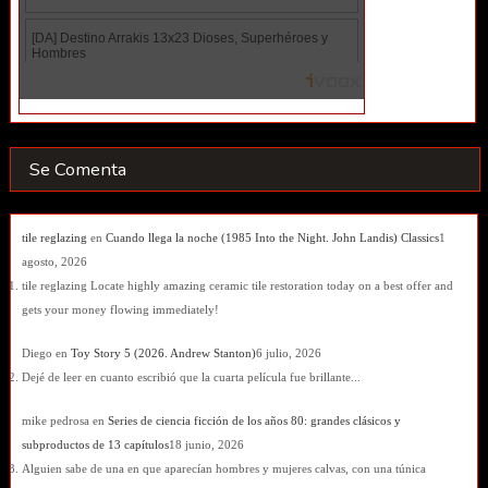
Se Comenta
tile reglazing
en
Cuando llega la noche (1985 Into the Night. John Landis) Classics
1
agosto, 2026
tile reglazing Locate highly amazing ceramic tile restoration today on a best offer and
gets your money flowing immediately!
Diego
en
Toy Story 5 (2026. Andrew Stanton)
6 julio, 2026
Dejé de leer en cuanto escribió que la cuarta película fue brillante...
mike pedrosa
en
Series de ciencia ficción de los años 80: grandes clásicos y
subproductos de 13 capítulos
18 junio, 2026
Alguien sabe de una en que aparecían hombres y mujeres calvas, con una túnica