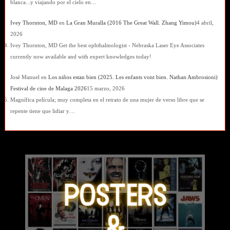
blanca...y viajando por el cielo en…
Ivey Thornton, MD
en
La Gran Muralla (2016 The Great Wall. Zhang Yimou)
4 abril,
2026
Ivey Thornton, MD Get the best ophthalmologist - Nebraska Laser Eye Associates
currently now available and with expert knowledges today!
José Manuel
en
Los niños estan bien (2025. Les enfants vont bien. Nathan Ambrosioni)
Festival de cine de Malaga 2026
15 marzo, 2026
Magnífica película; muy completa en el retrato de una mujer de verso libre que se
repente tiene que lidiar y…