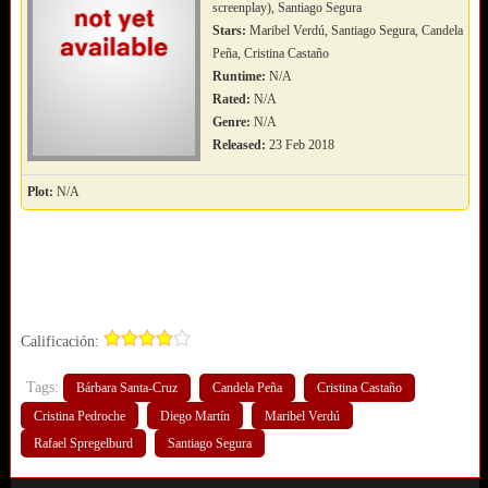
screenplay), Santiago Segura
Stars:
Maribel Verdú, Santiago Segura, Candela
Peña, Cristina Castaño
Runtime:
N/A
Rated:
N/A
Genre:
N/A
Released:
23 Feb 2018
Plot:
N/A
Calificación:
Tags:
Bárbara Santa-Cruz
Candela Peña
Cristina Castaño
Cristina Pedroche
Diego Martín
Maribel Verdú
Rafael Spregelburd
Santiago Segura