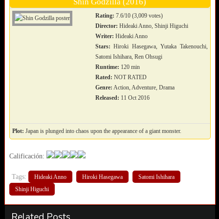
Shin Godzilla (2016)
Rating:
7.6/10 (3,009 votes)
Director:
Hideaki Anno, Shinji Higuchi
Writer:
Hideaki Anno
Stars:
Hiroki Hasegawa, Yutaka Takenouchi,
Satomi Ishihara, Ren Ohsugi
Runtime:
120 min
Rated:
NOT RATED
Genre:
Action, Adventure, Drama
Released:
11 Oct 2016
Plot:
Japan is plunged into chaos upon the appearance of a giant monster.
Calificación:
Tags:
Hideaki Anno
Hiroki Hasegawa
Satomi Ishihara
Shinji Higuchi
Related Posts