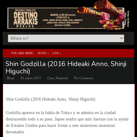
YOU ARE HERE :
HOME
»
CINE
»
Shin Godzilla (2016 Hideaki Anno, Shinji
SHIN GODZILLA (2016 HIDEAKI ANNO, SHINJI HIGUCHI)
Higuchi)
Ricar
05 enero 2017
Cine
,
Featured
No Comment
Shin Godzilla (2016 Hideaki Anno, Shinji Higuchi)
Godzilla aparece en la bahía de Tokyo y se adentra en la ciudad
destruyendo todo a su paso, Japon tendra que unir fuerzas con la ayuda
de Estados Unidos para hacer frente a este misterioso monstruo
devastador.