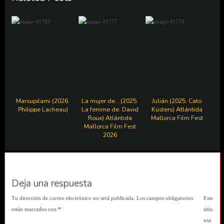
Marsupilami (2026.
La mujer de… (2025.
Julián (2025. Cato
Philippe Lacheau)
La femme de. David
Kusters) Atlántida
Roux) Atlántida
Mallorca Film Fest
Mallorca Film Fest
2026
Deja una respuesta
Tu dirección de correo electrónico no será publicada.
Los campos obligatorios
Este
están marcados con
*
sitio
usa