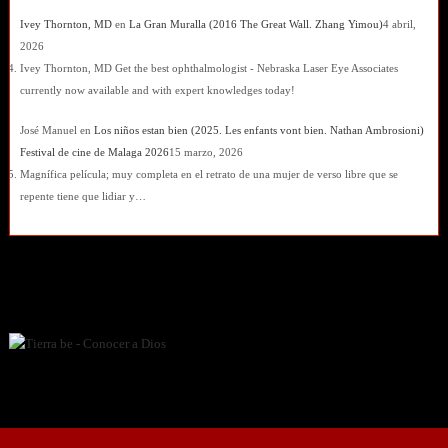
Ivey Thornton, MD
en
La Gran Muralla (2016 The Great Wall. Zhang Yimou)
4 abril,
2026
Ivey Thornton, MD Get the best ophthalmologist - Nebraska Laser Eye Associates
currently now available and with expert knowledges today!
José Manuel
en
Los niños estan bien (2025. Les enfants vont bien. Nathan Ambrosioni)
Festival de cine de Malaga 2026
15 marzo, 2026
Magnífica película; muy completa en el retrato de una mujer de verso libre que se
repente tiene que lidiar y…