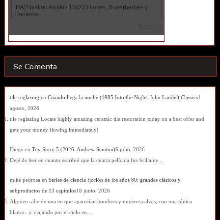
Se Comenta
tile reglazing
en
Cuando llega la noche (1985 Into the Night. John Landis) Classics
1
agosto, 2026
tile reglazing Locate highly amazing ceramic tile restoration today on a best offer and
gets your money flowing immediately!
Diego
en
Toy Story 5 (2026. Andrew Stanton)
6 julio, 2026
Dejé de leer en cuanto escribió que la cuarta película fue brillante...
mike pedrosa
en
Series de ciencia ficción de los años 80: grandes clásicos y
subproductos de 13 capítulos
18 junio, 2026
Alguien sabe de una en que aparecían hombres y mujeres calvas, con una túnica
blanca...y viajando por el cielo en…