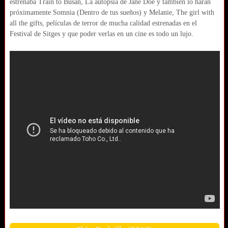
estrenaba Train to Busan, La autopsia de Jane Doe y también lo harán
próximamente Somnia (Dentro de tus sueños) y Melanie, The girl with
all the gifts, películas de terror de mucha calidad estrenadas en el
Festival de Sitges y que poder verlas en un cine es todo un lujo.