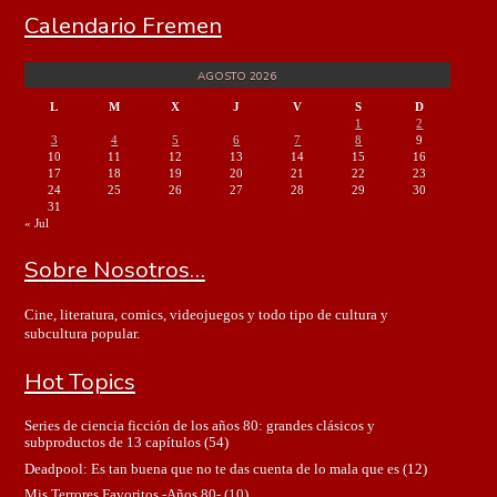
Calendario Fremen
AGOSTO 2026
L
M
X
J
V
S
D
1
2
3
4
5
6
7
8
9
10
11
12
13
14
15
16
17
18
19
20
21
22
23
24
25
26
27
28
29
30
31
« Jul
Sobre Nosotros…
Cine, literatura, comics, videojuegos y todo tipo de cultura y
subcultura popular.
Hot Topics
Series de ciencia ficción de los años 80: grandes clásicos y
subproductos de 13 capítulos
(54)
Deadpool: Es tan buena que no te das cuenta de lo mala que es
(12)
Mis Terrores Favoritos -Años 80-
(10)