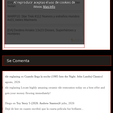
Se Comenta
tile reglazing
en
Cuando llega la noche (1985 Into the Night. John Landis) Classics
1
agosto, 2026
tile reglazing Locate highly amazing ceramic tile restoration today on a best offer and
gets your money flowing immediately!
Diego
en
Toy Story 5 (2026. Andrew Stanton)
6 julio, 2026
Dejé de leer en cuanto escribió que la cuarta película fue brillante...