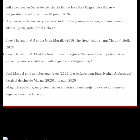
mike pedrosa
en
Series de ciencia ficción de los años 80: grandes clásicos y
subproductos de 13 capítulos
18 junio, 2026
Alguien sabe de una en que aparecían hombres y mujeres calvas, con una túnica
blanca...y viajando por el cielo en…
Ivey Thornton, MD
en
La Gran Muralla (2016 The Great Wall. Zhang Yimou)
4 abril,
2026
Ivey Thornton, MD Get the best ophthalmologist - Nebraska Laser Eye Associates
currently now available and with expert knowledges today!
José Manuel
en
Los niños estan bien (2025. Les enfants vont bien. Nathan Ambrosioni)
Festival de cine de Malaga 2026
15 marzo, 2026
Magnífica película; muy completa en el retrato de una mujer de verso libre que se
repente tiene que lidiar y…