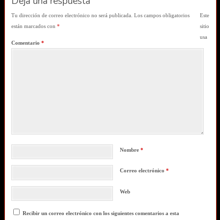
Deja una respuesta
Tu dirección de correo electrónico no será publicada.
Los campos obligatorios
Este
están marcados con
*
sitio
usa
Comentario
*
Nombre
*
Correo electrónico
*
Web
Recibir un correo electrónico con los siguientes comentarios a esta