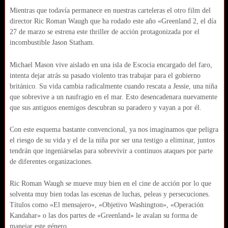
Mientras que todavía permanece en nuestras carteleras el otro film del
director Ric Roman Waugh que ha rodado este año «Greenland 2, el día
27 de marzo se estrena este thriller de acción protagonizada por el
incombustible Jason Statham.
Michael Mason vive aislado en una isla de Escocia encargado del faro,
intenta dejar atrás su pasado violento tras trabajar para el gobierno
británico. Su vida cambia radicalmente cuando rescata a Jessie, una niña
que sobrevive a un naufragio en el mar. Esto desencadenara nuevamente
que sus antiguos enemigos descubran su paradero y vayan a por él.
Con este esquema bastante convencional, ya nos imaginamos que peligra
el riesgo de su vida y el de la niña por ser una testigo a eliminar, juntos
tendrán que ingeniárselas para sobrevivir a continuos ataques por parte
de diferentes organizaciones.
Ric Roman Waugh se mueve muy bien en el cine de acción por lo que
solventa muy bien todas las escenas de luchas, peleas y persecuciones.
Títulos como «El mensajero», «Objetivo Washington», «Operación
Kandahar» o las dos partes de «Greenland» le avalan su forma de
manejar este género.