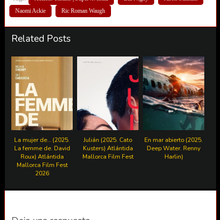
Naomi Ackie
Ric Roman Waugh
Related Posts
La mujer de… (2025.
Julián (2025. Cato
En mar abierto (2025.
La femme de. David
Kusters) Atlántida
Deep Water. Renny
Roux) Atlántida
Mallorca Film Fest
Harlin)
Mallorca Film Fest
2026