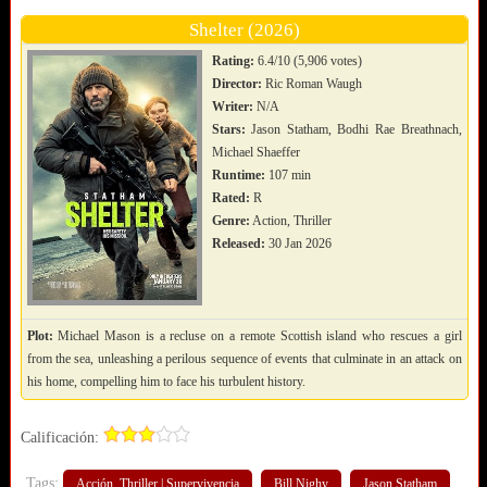
Shelter (2026)
Rating:
6.4/10 (5,906 votes)
Director:
Ric Roman Waugh
Writer:
N/A
Stars:
Jason Statham, Bodhi Rae Breathnach,
Michael Shaeffer
Runtime:
107 min
Rated:
R
Genre:
Action, Thriller
Released:
30 Jan 2026
Plot:
Michael Mason is a recluse on a remote Scottish island who rescues a girl
from the sea, unleashing a perilous sequence of events that culminate in an attack on
his home, compelling him to face his turbulent history.
Calificación:
Tags:
Acción. Thriller | Supervivencia
Bill Nighy
Jason Statham