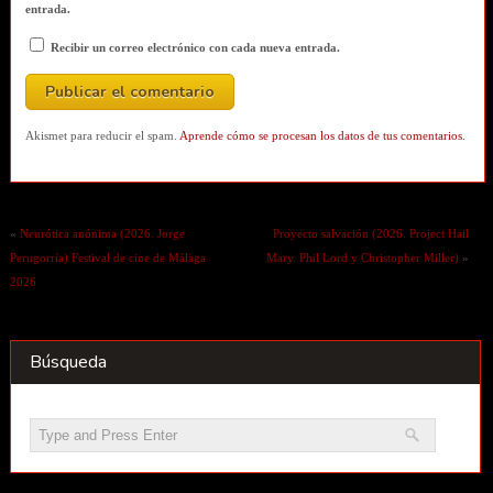
entrada.
Recibir un correo electrónico con cada nueva entrada.
Akismet para reducir el spam.
Aprende cómo se procesan los datos de tus comentarios.
«
Neurótica anónima (2026. Jorge
Proyecto salvación (2026. Project Hail
Perugorría) Festival de cine de Málaga
Mary. Phil Lord y Christopher Miller)
»
2026
Búsqueda