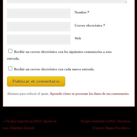
Nombre
*
Correo electrónico
*
Web
Recibir un correo electrónico con los siguientes comentarios a esta
entrada.
Recibir un correo electrónico con cada nueva entrada.
Akismet para reducir el spam.
Aprende cómo se procesan los datos de tus comentarios.
«
Victima imperfecta (2023. Quitter la
Fuegos artificiales (2023. Stranizza
nuit. Delphine Girard)
d’amuri. Beppe Fiorello)
»