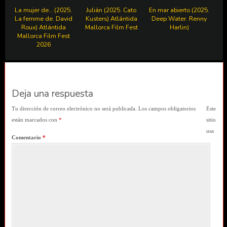
La mujer de… (2025.
Julián (2025. Cato
En mar abierto (2025.
La femme de. David
Kusters) Atlántida
Deep Water. Renny
Roux) Atlántida
Mallorca Film Fest
Harlin)
Mallorca Film Fest
2026
Deja una respuesta
Tu dirección de correo electrónico no será publicada.
Los campos obligatorios
Este
están marcados con
*
sitio
usa
Comentario
*