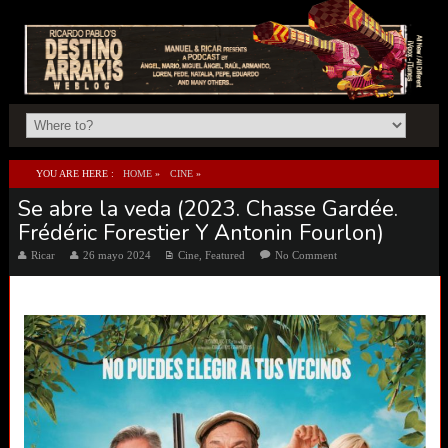
YOU ARE HERE :
HOME
»
CINE
»
Se abre la veda (2023. Chasse Gardée.
SE ABRE LA VEDA (2023. CHASSE GARDÉE. FRÉDÉRIC FORESTIER Y ANTONIN
Frédéric Forestier Y Antonin Fourlon)
FOURLON)
Ricar
26 mayo 2024
Cine
,
Featured
No Comment