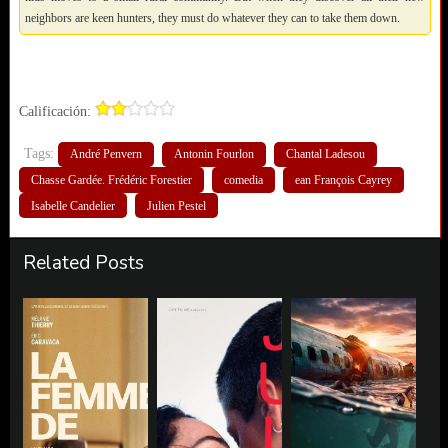
neighbors are keen hunters, they must do whatever they can to take them down.
Calificación:
Tags:
André Penvern
Antonin Fourlon
Chantal Ladesou
Chasse Gardée. Frédéric Forestier
comedia
ean François Cayrey
Isabelle Candelier
Julien Pestel
Related Posts