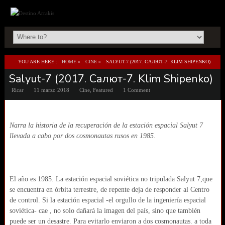
YOU ARE HERE :
HOME
»
CINE
»
SALYUT-7 (2017. САЛЮТ-7. KLIM SHIPENKO)
Salyut-7 (2017. Салют-7. Klim Shipenko)
Ricar
11 marzo 2018
Cine
,
Featured
1 Comment
Narra la historia de la recuperación de la estación espacial Salyut 7
llevada a cabo por dos cosmonautas rusos en 1985.
El año es 1985. La estación espacial soviética no tripulada Salyut 7,que
se encuentra en órbita terrestre, de repente deja de responder al Centro
de control. Si la estación espacial -el orgullo de la ingeniería espacial
soviética- cae , no solo dañará la imagen del país, sino que también
puede ser un desastre. Para evitarlo enviaron a dos cosmonautas. a toda