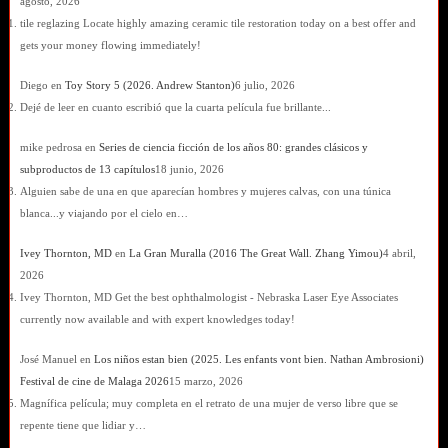
agosto, 2026
tile reglazing Locate highly amazing ceramic tile restoration today on a best offer and
gets your money flowing immediately!
Diego
en
Toy Story 5 (2026. Andrew Stanton)
6 julio, 2026
Dejé de leer en cuanto escribió que la cuarta película fue brillante...
mike pedrosa
en
Series de ciencia ficción de los años 80: grandes clásicos y
subproductos de 13 capítulos
18 junio, 2026
Alguien sabe de una en que aparecían hombres y mujeres calvas, con una túnica
blanca...y viajando por el cielo en…
Ivey Thornton, MD
en
La Gran Muralla (2016 The Great Wall. Zhang Yimou)
4 abril,
2026
Ivey Thornton, MD Get the best ophthalmologist - Nebraska Laser Eye Associates
currently now available and with expert knowledges today!
José Manuel
en
Los niños estan bien (2025. Les enfants vont bien. Nathan Ambrosioni)
Festival de cine de Malaga 2026
15 marzo, 2026
Magnífica película; muy completa en el retrato de una mujer de verso libre que se
repente tiene que lidiar y…