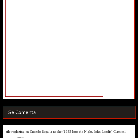
Se Comenta
tile reglazing
en
Cuando llega la noche (1985 Into the Night. John Landis) Classics
1