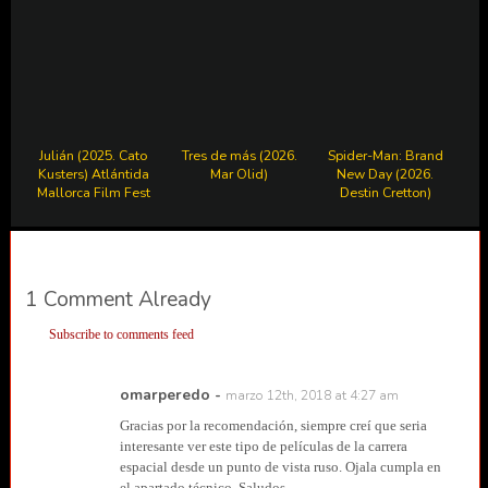
Julián (2025. Cato
Tres de más (2026.
Spider-Man: Brand
Kusters) Atlántida
Mar Olid)
New Day (2026.
Mallorca Film Fest
Destin Cretton)
1 Comment Already
Subscribe to comments feed
omarperedo
-
marzo 12th, 2018 at 4:27 am
Gracias por la recomendación, siempre creí que seria
interesante ver este tipo de películas de la carrera
espacial desde un punto de vista ruso. Ojala cumpla en
el apartado técnico. Saludos.