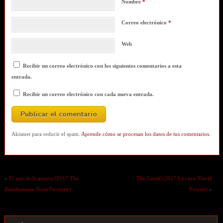
Nombre
*
Correo electrónico
*
Web
Recibir un correo electrónico con los siguientes comentarios a esta
entrada.
Recibir un correo electrónico con cada nueva entrada.
Akismet para reducir el spam.
Aprende cómo se procesan los datos de tus comentarios.
«
El pan de la guerra (2017 The
The Cured (2017 La cura. David
Breadwinner. Nora Twomey)
Freyne)
»