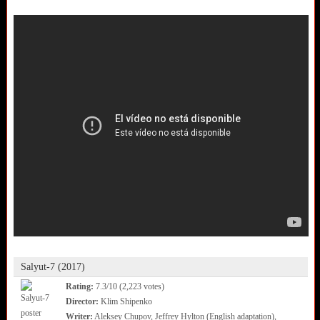
Salyut-7 (2017)
Rating:
7.3/10 (2,223 votes)
Director:
Klim Shipenko
Writer:
Aleksey Chupov, Jeffrey Hylton (English adaptation),