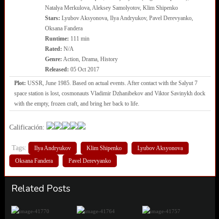
Natalya Merkulova, Aleksey Samolyotov, Klim Shipenko
Stars:
Lyubov Aksyonova, Ilya Andryukov, Pavel Derevyanko,
Oksana Fandera
Runtime:
111 min
Rated:
N/A
Genre:
Action, Drama, History
Released:
05 Oct 2017
Plot:
USSR, June 1985. Based on actual events. After contact with the Salyut 7
space station is lost, cosmonauts Vladimir Dzhanibekov and Viktor Savinykh dock
with the empty, frozen craft, and bring her back to life.
Calificación:
Tags:
Ilya Andryukov
Klim Shipenko
Lyubov Aksyonova
Oksana Fandera
Pavel Derevyanko
Related Posts