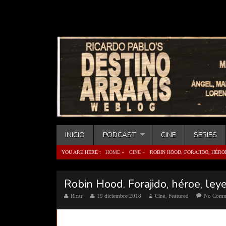
INICIO
PODCAST
CINE
SERIES
YOU ARE HERE :
HOME
»
CINE
»
ROBIN HOOD. FORAJIDO, HÉROE
Robin Hood. Forajido, héroe, le
Ricar
19 diciembre 2018
Cine
,
Featured
No Comm