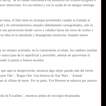
el
sheriff
de la ciudad extorsiona a los plebeyos con tributos dirigidos a
eras intenciones. En esa tesitura y con la ayuda de un antiguo enemigo
 se toma, el film tiene un arranque prometedor cuando se traslada al
idad y de enfrentamientos armados debidamente coreografiados, solo lo
n una persecución donde carros y caballos hacen las veces de coches y
en falta en la aturullada y desangelada resolución, bastante menos
y no siempre acertadas; en lo concerniente al relato, los cambios resultan
e nunca pasa de lo superficial y previsible; además de aprovechar el
ndo la puerta a futuras secuelas.
ue aquí se desaprovecha, mientras algo mejor parado sale del envite
layer One’, ‘Rogue One: Una historia de Star Wars’, ‘Animal
ar al villano de turno. Por su parte, Eve Hewson se esfuerza por parecer
da de Excalibur’, muestras ambas de reciclajes desatinados.