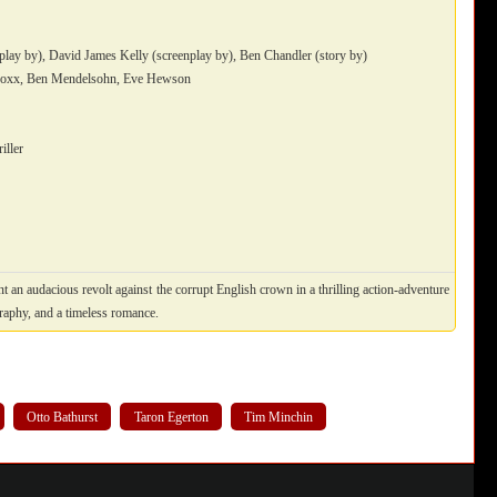
lay by), David James Kelly (screenplay by), Ben Chandler (story by)
 Foxx, Ben Mendelsohn, Eve Hewson
iller
 audacious revolt against the corrupt English crown in a thrilling action-adventure
graphy, and a timeless romance.
Otto Bathurst
Taron Egerton
Tim Minchin