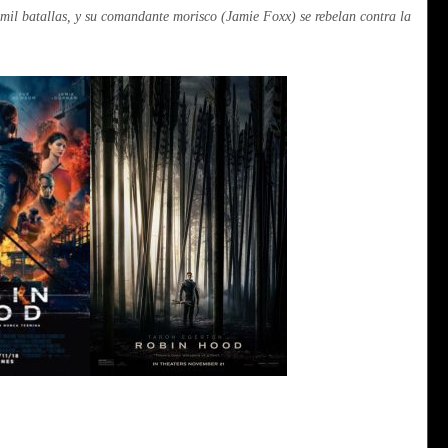
mil batallas, y su comandante morisco (Jamie Foxx) se rebelan contra la