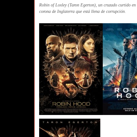
Robin of Loxley (Taron Egerton), un cruzado curtido en 
corona de Inglaterra que está llena de corrupción
.