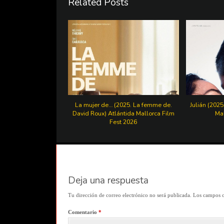
Related Posts
La mujer de… (2025. La femme de.
Julián (2025
David Roux) Atlántida Mallorca Film
Mal
Fest 2026
Deja una respuesta
Tu dirección de correo electrónico no será publicada.
Los campos o
Comentario
*