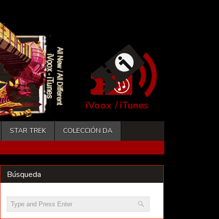
iVoox
/
iTunes
STAR TREK
COLECCIÓN DA
Búsqueda