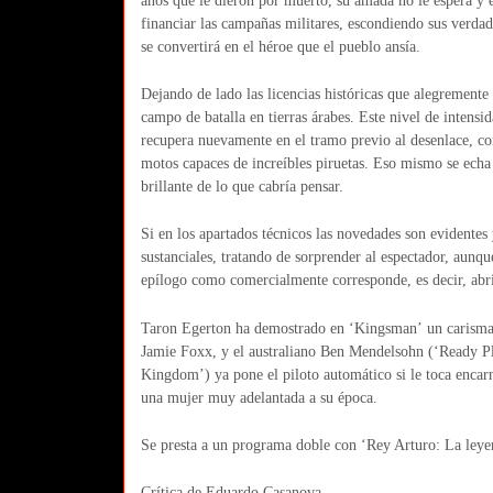
años que le dieron por muerto, su amada no le espera y 
financiar las campañas militares, escondiendo sus verdad
se convertirá en el héroe que el pueblo ansía.
Dejando de lado las licencias históricas que alegremente
campo de batalla en tierras árabes. Este nivel de intens
recupera nuevamente en el tramo previo al desenlace, co
motos capaces de increíbles piruetas. Eso mismo se echa 
brillante de lo que cabría pensar.
Si en los apartados técnicos las novedades son evidentes 
sustanciales, tratando de sorprender al espectador, aunqu
epílogo como comercialmente corresponde, es decir, abrie
Taron Egerton ha demostrado en ‘Kingsman’ un carisma q
Jamie Foxx, y el australiano Ben Mendelsohn (‘Ready P
Kingdom’) ya pone el piloto automático si le toca encarn
una mujer muy adelantada a su época.
Se presta a un programa doble con ‘Rey Arturo: La leyen
Crítica de Eduardo Casanova