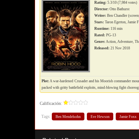
Rating:
5.3/10 (7,984 votes)
Director:
Otto Bathurst
Writer:
Ben Chandler (screenp
Stars:
Taron Egerton, Jamie
Runtime:
116 min
Rated:
PG-13
Genre:
Action, Adventure, Thr
Released:
21 Nov 2018
Plot:
A war-hardened Crusader and his Moorish commander mount an
packed with gritty battlefield exploits, mind-blowing fight choreo
Calificación:
Tags:
Ben Mendelsohn
Eve Hewson
Jamie Foxx