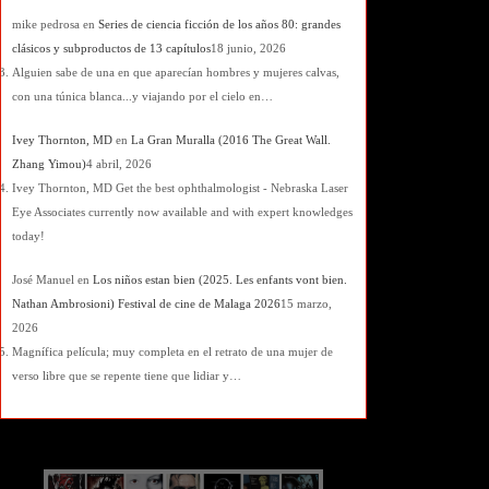
mike pedrosa
en
Series de ciencia ficción de los años 80: grandes
clásicos y subproductos de 13 capítulos
18 junio, 2026
Alguien sabe de una en que aparecían hombres y mujeres calvas,
con una túnica blanca...y viajando por el cielo en…
Ivey Thornton, MD
en
La Gran Muralla (2016 The Great Wall.
Zhang Yimou)
4 abril, 2026
Ivey Thornton, MD Get the best ophthalmologist - Nebraska Laser
Eye Associates currently now available and with expert knowledges
today!
José Manuel
en
Los niños estan bien (2025. Les enfants vont bien.
Nathan Ambrosioni) Festival de cine de Malaga 2026
15 marzo,
2026
Magnífica película; muy completa en el retrato de una mujer de
verso libre que se repente tiene que lidiar y…