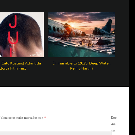
. Cato Kusters) Atlántida
En mar abierto (2025. Deep Water.
lorca Film Fest
Renny Harlin)
bligatorios están marcados con
*
Este
sitio
usa