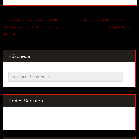
«
Los extraños: Cacería nocturna (2018
Con amor, Simon (2018 Love, Simon.
The Strangers: Prey at Night. Johannes
Greg Berlanti)
»
Roberts)
Búsqueda
Redes Sociales