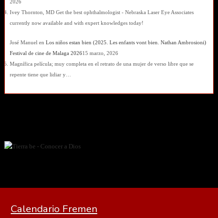
2026
Ivey Thornton, MD Get the best ophthalmologist - Nebraska Laser Eye Associates
currently now available and with expert knowledges today!
José Manuel
en
Los niños estan bien (2025. Les enfants vont bien. Nathan Ambrosioni)
Festival de cine de Malaga 2026
15 marzo, 2026
Magnífica película; muy completa en el retrato de una mujer de verso libre que se
repente tiene que lidiar y…
Calendario Fremen