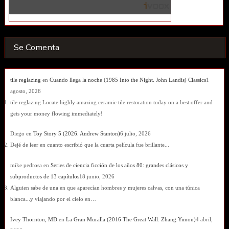
Se Comenta
tile reglazing
en
Cuando llega la noche (1985 Into the Night. John Landis) Classics
1
agosto, 2026
tile reglazing Locate highly amazing ceramic tile restoration today on a best offer and
gets your money flowing immediately!
Diego
en
Toy Story 5 (2026. Andrew Stanton)
6 julio, 2026
Dejé de leer en cuanto escribió que la cuarta película fue brillante...
mike pedrosa
en
Series de ciencia ficción de los años 80: grandes clásicos y
subproductos de 13 capítulos
18 junio, 2026
Alguien sabe de una en que aparecían hombres y mujeres calvas, con una túnica
blanca...y viajando por el cielo en…
Ivey Thornton, MD
en
La Gran Muralla (2016 The Great Wall. Zhang Yimou)
4 abril,