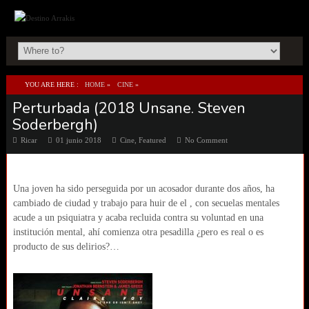
YOU ARE HERE :
HOME
»
CINE
»
Perturbada (2018 Unsane. Steven
PERTURBADA (2018 UNSANE. STEVEN SODERBERGH)
Soderbergh)
Ricar
01 junio 2018
Cine
,
Featured
No Comment
Una joven ha sido perseguida por un acosador durante dos años, ha
cambiado de ciudad y trabajo para huir de el , con secuelas mentales
acude a un psiquiatra y acaba recluida contra su voluntad en una
institución mental, ahí comienza otra pesadilla ¿pero es real o es
producto de sus delirios?…