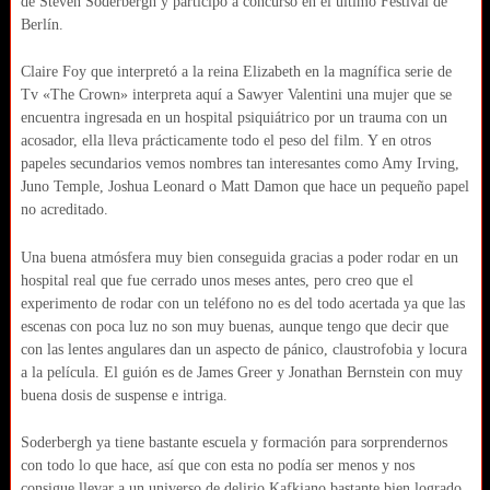
de Steven Soderbergh y participo a concurso en el último Festival de
Berlín.
Claire Foy que interpretó a la reina Elizabeth en la magnífica serie de
Tv «The Crown» interpreta aquí a Sawyer Valentini una mujer que se
encuentra ingresada en un hospital psiquiátrico por un trauma con un
acosador, ella lleva prácticamente todo el peso del film. Y en otros
papeles secundarios vemos nombres tan interesantes como Amy Irving,
Juno Temple, Joshua Leonard o Matt Damon que hace un pequeño papel
no acreditado.
Una buena atmósfera muy bien conseguida gracias a poder rodar en un
hospital real que fue cerrado unos meses antes, pero creo que el
experimento de rodar con un teléfono no es del todo acertada ya que las
escenas con poca luz no son muy buenas, aunque tengo que decir que
con las lentes angulares dan un aspecto de pánico, claustrofobia y locura
a la película. El guión es de
James Greer y
Jonathan Bernstein con muy
buena dosis de suspense e intriga.
Soderbergh ya tiene bastante escuela y formación para sorprendernos
con todo lo que hace, así que con esta no podía ser menos y nos
consigue llevar a un universo de delirio Kafkiano bastante bien logrado.