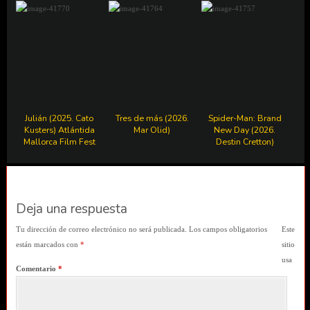
Julián (2025. Cato
Tres de más (2026.
Spider-Man: Brand
Kusters) Atlántida
Mar Olid)
New Day (2026.
Mallorca Film Fest
Destin Cretton)
Deja una respuesta
Tu dirección de correo electrónico no será publicada.
Los campos obligatorios
Este
están marcados con
*
sitio
usa
Comentario
*