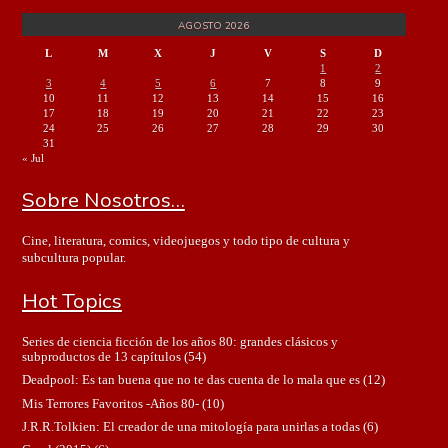
AGOSTO 2026
L
M
X
J
V
S
D
1
2
3
4
5
6
7
8
9
10
11
12
13
14
15
16
17
18
19
20
21
22
23
24
25
26
27
28
29
30
31
« Jul
Sobre Nosotros…
Cine, literatura, comics, videojuegos y todo tipo de cultura y
subcultura popular.
Hot Topics
Series de ciencia ficción de los años 80: grandes clásicos y
subproductos de 13 capítulos
(54)
Deadpool: Es tan buena que no te das cuenta de lo mala que es
(12)
Mis Terrores Favoritos -Años 80-
(10)
J.R.R.Tolkien: El creador de una mitología para unirlas a todas
(6)