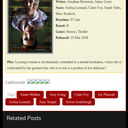
Writer:
Jonathan Bernstein, James Greer
Stars:
Joshua Leonard, Claire Foy, Sarah Stiles,
Marc Kudisch
Runtime:
97 min
Rated:
R
Genre:
Horror, Thriller
Released:
23 Mar 2018
Plot:
A young woman is involuntarily committed to a mental institution, where she is
confronted by her greatest fear--but is it real or a product of her delusion?
Calificación:
Tags:
Aimee Mullins
Amy Irving
Claire Foy
Jay Pharoah
Joshua Leonard
Juno Temple
Steven Soderbergh
Related Posts