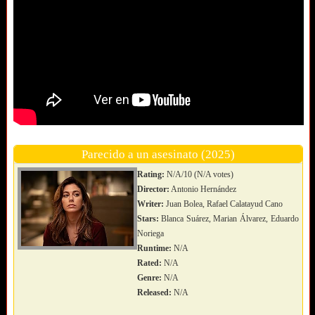
Parecido a un asesinato (2025)
Rating:
N/A/10 (N/A votes)
Director:
Antonio Hernández
Writer:
Juan Bolea, Rafael Calatayud Cano
Stars:
Blanca Suárez, Marian Álvarez, Eduardo
Noriega
Runtime:
N/A
Rated:
N/A
Genre:
N/A
Released:
N/A