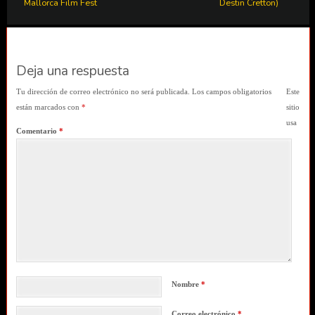
Mallorca Film Fest
Destin Cretton)
Deja una respuesta
Tu dirección de correo electrónico no será publicada.
Los campos obligatorios
Este
están marcados con
*
sitio
usa
Comentario
*
Nombre
*
Correo electrónico
*