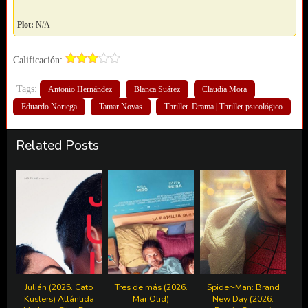
Plot:
N/A
Calificación:
Tags:
Antonio Hernández
Blanca Suárez
Claudia Mora
Eduardo Noriega
Tamar Novas
Thriller. Drama | Thriller psicológico
Related Posts
Julián (2025. Cato
Tres de más (2026.
Spider-Man: Brand
Kusters) Atlántida
Mar Olid)
New Day (2026.