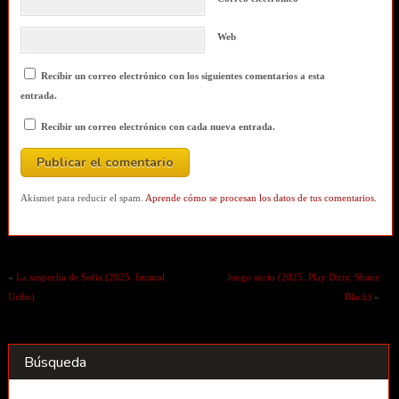
Web
Recibir un correo electrónico con los siguientes comentarios a esta
entrada.
Recibir un correo electrónico con cada nueva entrada.
Akismet para reducir el spam.
Aprende cómo se procesan los datos de tus comentarios.
«
La sospecha de Sofia (2025. Imanol
Juego sucio (2025. Play Dirty. Shane
Uribe)
Black)
»
Búsqueda