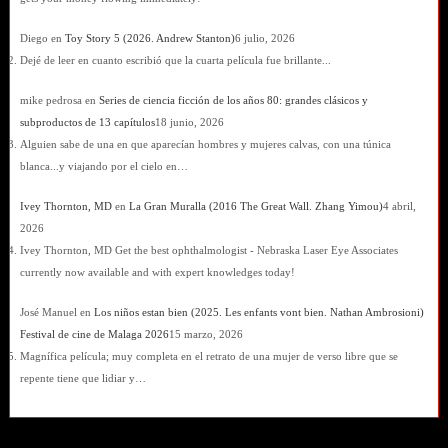
Diego
en
Toy Story 5 (2026. Andrew Stanton)
6 julio, 2026
Dejé de leer en cuanto escribió que la cuarta película fue brillante...
mike pedrosa
en
Series de ciencia ficción de los años 80: grandes clásicos y
subproductos de 13 capítulos
18 junio, 2026
Alguien sabe de una en que aparecían hombres y mujeres calvas, con una túnica
blanca...y viajando por el cielo en…
Ivey Thornton, MD
en
La Gran Muralla (2016 The Great Wall. Zhang Yimou)
4 abril,
2026
Ivey Thornton, MD Get the best ophthalmologist - Nebraska Laser Eye Associates
currently now available and with expert knowledges today!
José Manuel
en
Los niños estan bien (2025. Les enfants vont bien. Nathan Ambrosioni)
Festival de cine de Malaga 2026
15 marzo, 2026
Magnífica película; muy completa en el retrato de una mujer de verso libre que se
repente tiene que lidiar y…