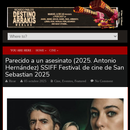
YOU ARE HERE :
HOME
»
CINE
»
Parecido a un asesinato (2025. Antonio
PARECIDO A UN ASESINATO (2025. ANTONIO HERNÁNDEZ) SSIFF FESTIVAL DE CINE
Hernández) SSIFF Festival de cine de San
DE SAN SEBASTIAN 2025
Sebastian 2025
Ricar
05 octubre 2025
Cine
,
Eventos
,
Featured
No Comment