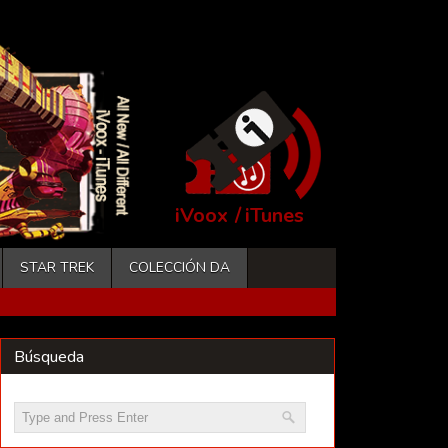
iVoox
/
iTunes
STAR TREK
COLECCIÓN DA
Búsqueda