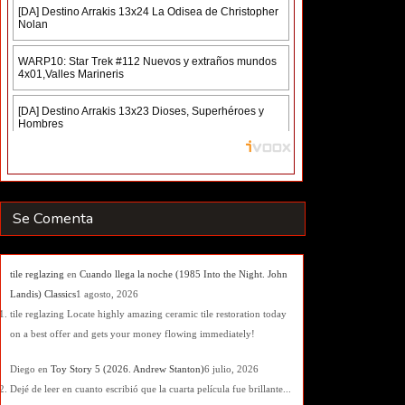
Se Comenta
tile reglazing
en
Cuando llega la noche (1985 Into the Night. John
Landis) Classics
1 agosto, 2026
tile reglazing Locate highly amazing ceramic tile restoration today
on a best offer and gets your money flowing immediately!
Diego
en
Toy Story 5 (2026. Andrew Stanton)
6 julio, 2026
Dejé de leer en cuanto escribió que la cuarta película fue brillante...