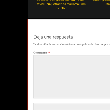
David Roux) Atlántida Mallorca Film
Mal
Fest 2026
Deja una respuesta
Tu dirección de correo electrónico no será publicada.
Los campos o
Comentario
*