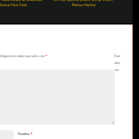
lorca Film Fest
Renny Harlin)
bligatorios están marcados con
*
Este
sitio
usa
Nombre
*