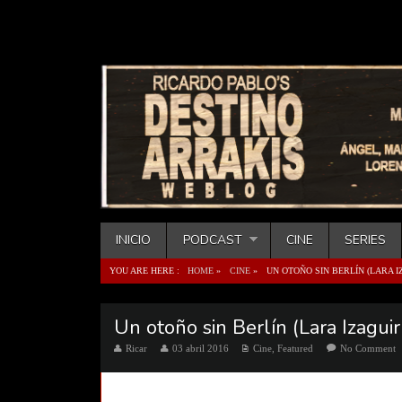
INICIO
PODCAST
CINE
SERIES
YOU ARE HERE :
HOME
»
CINE
»
UN OTOÑO SIN BERLÍN (LARA IZ
Un otoño sin Berlín (Lara Izaguir
Ricar
03 abril 2016
Cine
,
Featured
No Comment