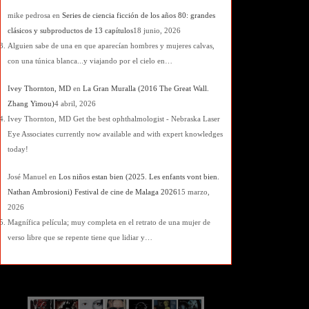
mike pedrosa
en
Series de ciencia ficción de los años 80: grandes
clásicos y subproductos de 13 capítulos
18 junio, 2026
Alguien sabe de una en que aparecían hombres y mujeres calvas,
con una túnica blanca...y viajando por el cielo en…
Ivey Thornton, MD
en
La Gran Muralla (2016 The Great Wall.
Zhang Yimou)
4 abril, 2026
Ivey Thornton, MD Get the best ophthalmologist - Nebraska Laser
Eye Associates currently now available and with expert knowledges
today!
José Manuel
en
Los niños estan bien (2025. Les enfants vont bien.
Nathan Ambrosioni) Festival de cine de Malaga 2026
15 marzo,
2026
Magnífica película; muy completa en el retrato de una mujer de
verso libre que se repente tiene que lidiar y…