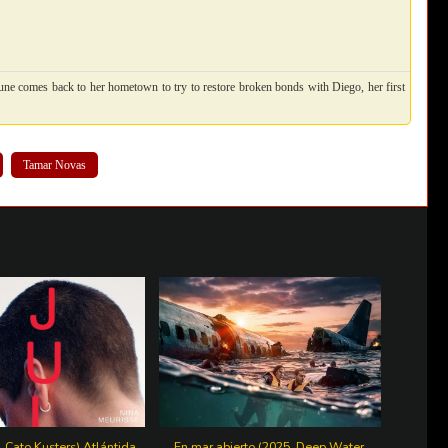
 June comes back to her hometown to try to restore broken bonds with Diego, her first
Tamar Novas
. Cato Kusters) Atlántida
En mar abierto (2025. Deep Water.