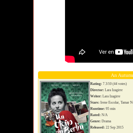
An Autumn
Rating:
7.3/10 (44 votes)
Director:
Lara Izagirre
Writer:
Lara Izagirre
Stars:
Irene Escolar, Tamar N
Runtime:
95 min
Rated:
N/A
Genre:
Drama
Released:
22 Sep 2015