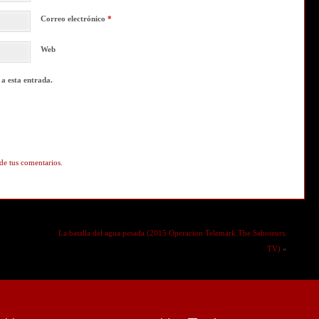
Correo electrónico
*
Web
 a esta entrada.
de tus comentarios.
La batalla del agua pesada (2015 Operacion Telemark.The Saboteurs.
TV)
»