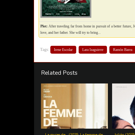
Plot:
After traveling far from home in pursuit of a better future,
love, and her father. She will try to bring...
Tags:
Irene Escolar
Lara Izaguirrre
Ramón Barea
Related Posts
La mujer de… (2025. La femme de.
Julián (2025