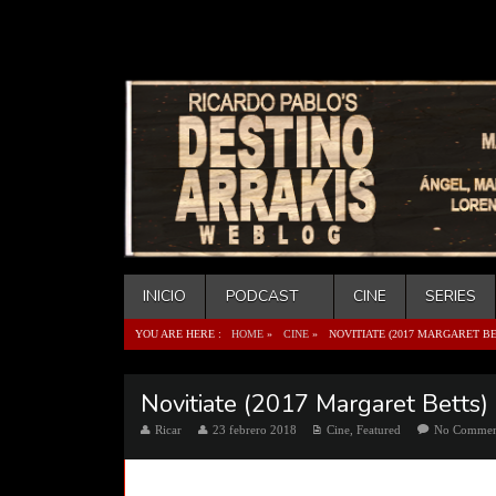
INICIO
PODCAST
CINE
SERIES
YOU ARE HERE :
HOME
»
CINE
»
NOVITIATE (2017 MARGARET BE
Novitiate (2017 Margaret Betts)
Ricar
23 febrero 2018
Cine
,
Featured
No Comme