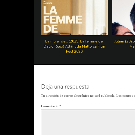
La mujer de… (2025. La femme de.
Julián (2025
David Roux) Atlántida Mallorca Film
Mal
Fest 2026
Deja una respuesta
Tu dirección de correo electrónico no será publicada.
Los campos o
Comentario
*