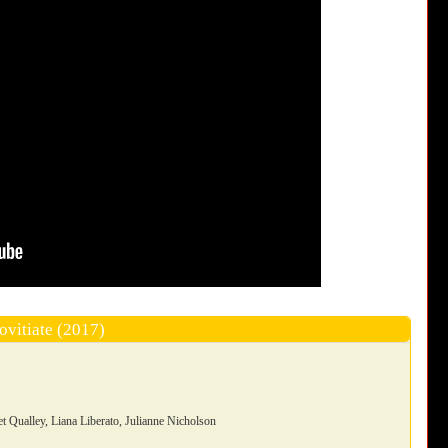
ovitiate (2017)
 Qualley, Liana Liberato, Julianne Nicholson