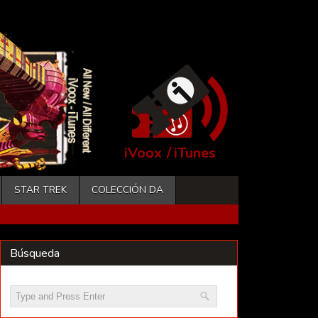
iVoox
/
iTunes
STAR TREK
COLECCIÓN DA
Búsqueda