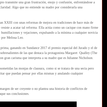
pio transmite una gran frustración, enojo y confusión, enfrentándose a
claridad. Algo que no entiende su madre por considerarla una
Juan XXIII con unas reformas de mejora en tradiciones de hace más de
resiste a acatar tal reforma. Ella actúa como un cacique con mano firme
s, humillaciones y vejaciones, expulsando a la mínima a cualquier novicia
 por Melissa Leo.
a prima, ganando en Sundance 2017 el premio especial del Jurado y el de
s sobresalientes de las que destaca la protagonista Margaret Qualley (The
on gran carisma que interpreta a su madre que es Julianne Nicholson.
n sometidas las monjas de clausura, como si se tratara de una secta pero
vitar que puedan pensar por ellas mismas y anulando cualquier
argen de ser creyente o no plantea una historia de conflictos de
aque sus conclusiones.