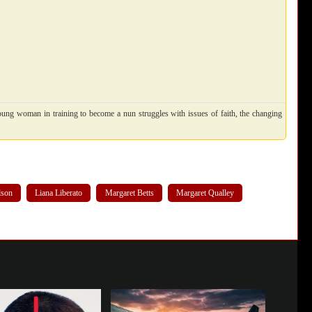
young woman in training to become a nun struggles with issues of faith, the changing
lson
Liana Liberato
Margaret Betts
Margaret Qualley