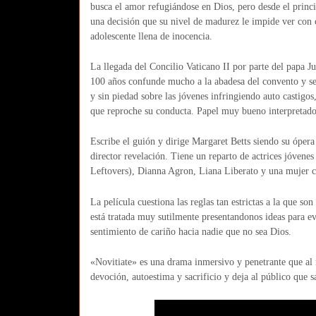
busca el amor refugiándose en Dios, pero desde el princi
una decisión que su nivel de madurez le impide ver con 
adolescente llena de inocencia.
La llegada del Concilio Vaticano II por parte del papa 
100 años confunde mucho a la abadesa del convento y se 
y sin piedad sobre las jóvenes infringiendo auto castigo
que reproche su conducta. Papel muy bueno interpretado
Escribe el guión y dirige Margaret Betts siendo su óper
director revelación. Tiene un reparto de actrices jóvene
Leftovers), Dianna Agron, Liana Liberato y una mujer c
La película cuestiona las reglas tan estrictas a la que so
está tratada muy sutilmente presentandonos ideas para e
sentimiento de cariño hacia nadie que no sea Dios.
«Novitiate» es una drama inmersivo y penetrante que al m
devoción, autoestima y sacrificio y deja al público que s