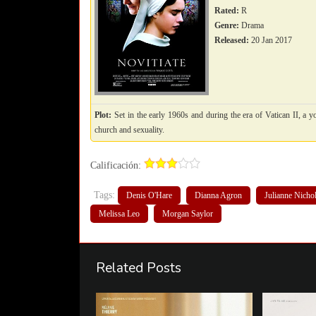
Rated:
R
Genre:
Drama
Released:
20 Jan 2017
Plot:
Set in the early 1960s and during the era of Vatican II, a 
church and sexuality.
Calificación:
Tags:
Denis O'Hare
Dianna Agron
Julianne Nicho
Melissa Leo
Morgan Saylor
Related Posts