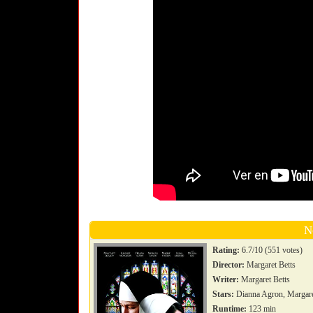
N
Rating:
6.7/10 (551 votes)
Director:
Margaret Betts
Writer:
Margaret Betts
Stars:
Dianna Agron, Margaret
Runtime:
123 min