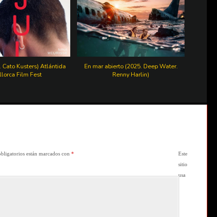
. Cato Kusters) Atlántida
En mar abierto (2025. Deep Water.
lorca Film Fest
Renny Harlin)
bligatorios están marcados con
*
Este
sitio
usa