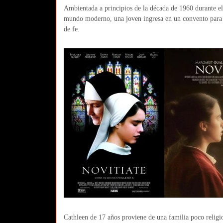
Ambientada a principios de la década de 1960 durante el 
mundo moderno, una joven ingresa en un convento para c
de fe.
Cathleen de 17 años proviene de una familia poco religi