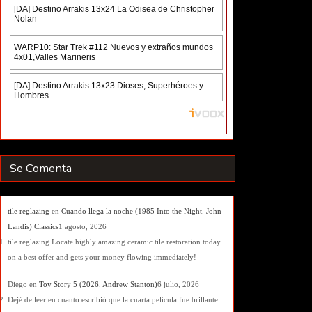
Se Comenta
tile reglazing
en
Cuando llega la noche (1985 Into the Night. John
Landis) Classics
1 agosto, 2026
tile reglazing Locate highly amazing ceramic tile restoration today
on a best offer and gets your money flowing immediately!
Diego
en
Toy Story 5 (2026. Andrew Stanton)
6 julio, 2026
Dejé de leer en cuanto escribió que la cuarta película fue brillante...