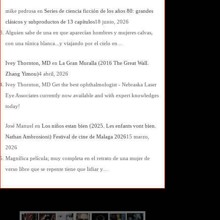
mike pedrosa
en
Series de ciencia ficción de los años 80: grandes
clásicos y subproductos de 13 capítulos
18 junio, 2026
Alguien sabe de una en que aparecían hombres y mujeres calvas,
con una túnica blanca...y viajando por el cielo en…
Ivey Thornton, MD
en
La Gran Muralla (2016 The Great Wall.
Zhang Yimou)
4 abril, 2026
Ivey Thornton, MD Get the best ophthalmologist - Nebraska Laser
Eye Associates currently now available and with expert knowledges
today!
José Manuel
en
Los niños estan bien (2025. Les enfants vont bien.
Nathan Ambrosioni) Festival de cine de Malaga 2026
15 marzo,
2026
Magnífica película; muy completa en el retrato de una mujer de
verso libre que se repente tiene que lidiar y…