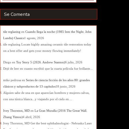
Se Comenta
tile reglazing
en
Cuando llega la noche (1985 Into the Night. John
Landis) Classics
1 agosto, 2026
tile reglazing Locate highly amazing ceramic tile restoration today
on a best offer and gets your money flowing immediately!
Diego
en
Toy Story 5 (2026. Andrew Stanton)
6 julio, 2026
Dejé de leer en cuanto escribió que la cuarta película fue brillante...
mike pedrosa
en
Series de ciencia ficción de los años 80: grandes
clásicos y subproductos de 13 capítulos
18 junio, 2026
Alguien sabe de una en que aparecían hombres y mujeres calvas,
con una túnica blanca...y viajando por el cielo en…
Ivey Thornton, MD
en
La Gran Muralla (2016 The Great Wall.
Zhang Yimou)
4 abril, 2026
Ivey Thornton, MD Get the best ophthalmologist - Nebraska Laser