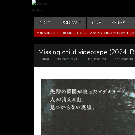
INICIO
PODCAST
CINE
SERIES
YOU ARE HERE :
HOME
»
CINE
»
MISSING CHILD VIDEOTAPE (20
Missing child videotape (2024. 
Ricar
05 enero 2026
Cine
,
Featured
No Comment