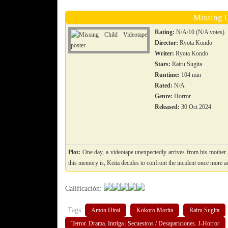
Missing 
Rating:
N/A/10 (N/A votes)
Director:
Ryota Kondo
Writer:
Ryota Kondo
Stars:
Rairu Sugita
Runtime:
104 min
Rated:
N/A
Genre:
Horror
Released:
30 Oct 2024
Plot:
One day, a videotape unexpectedly arrives from his mother. 
this memory is, Keita decides to confront the incident once more and
Calificación:
Tags:
Amon Hirai
Kokoro Morita
Rairu Sugita
Terror. Drama. Intriga | Secuestros / Desapariciones. J-Horror