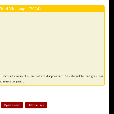
Child Videotape (2024)
It shows the moment of his brother's disappearance. As unforgettable and ghastly as
 retrace the past, ...
Ryota Kondo
Takashi Fujii