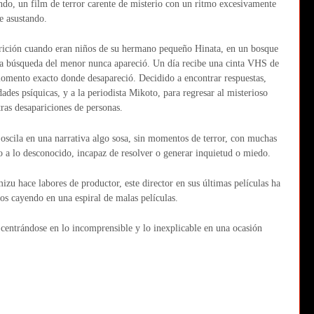
ondo, un film de terror carente de misterio con un ritmo excesivamente
e asustando.
rición cuando eran niños de su hermano pequeño Hinata, en un bosque
la búsqueda del menor nunca apareció. Un día recibe una cinta VHS de
momento exacto donde desapareció. Decidido a encontrar respuestas,
ades psíquicas, y a la periodista Mikoto, para regresar al misterioso
ras desapariciones de personas.
a oscila en una narrativa algo sosa, sin momentos de terror, con muchas
io a lo desconocido, incapaz de resolver o generar inquietud o miedo.
zu hace labores de productor, este director en sus últimas películas ha
jos cayendo en una espiral de malas películas.
, centrándose en lo incomprensible y lo inexplicable en una ocasión