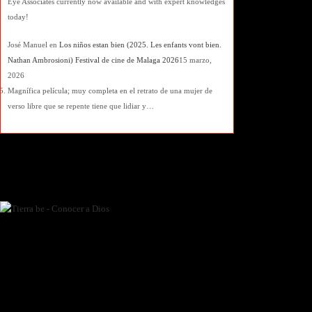
Eye Associates currently now available and with expert knowledges
today!
José Manuel
en
Los niños estan bien (2025. Les enfants vont bien.
Nathan Ambrosioni) Festival de cine de Malaga 2026
15 marzo,
2026
Magnífica película; muy completa en el retrato de una mujer de
verso libre que se repente tiene que lidiar y…