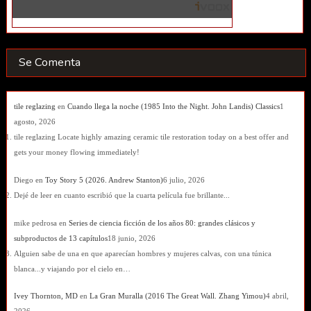
Se Comenta
tile reglazing
en
Cuando llega la noche (1985 Into the Night. John Landis) Classics
1
agosto, 2026
tile reglazing Locate highly amazing ceramic tile restoration today on a best offer and
gets your money flowing immediately!
Diego
en
Toy Story 5 (2026. Andrew Stanton)
6 julio, 2026
Dejé de leer en cuanto escribió que la cuarta película fue brillante...
mike pedrosa
en
Series de ciencia ficción de los años 80: grandes clásicos y
subproductos de 13 capítulos
18 junio, 2026
Alguien sabe de una en que aparecían hombres y mujeres calvas, con una túnica
blanca...y viajando por el cielo en…
Ivey Thornton, MD
en
La Gran Muralla (2016 The Great Wall. Zhang Yimou)
4 abril,