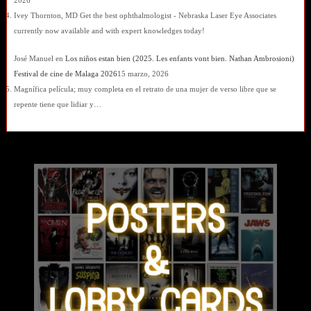
2026
Ivey Thornton, MD Get the best ophthalmologist - Nebraska Laser Eye Associates
currently now available and with expert knowledges today!
José Manuel
en
Los niños estan bien (2025. Les enfants vont bien. Nathan Ambrosioni)
Festival de cine de Malaga 2026
15 marzo, 2026
Magnífica película; muy completa en el retrato de una mujer de verso libre que se
repente tiene que lidiar y…