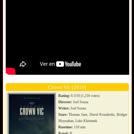
Crown Vic (2019)
Rating:
6.3/10 (1,216 votes)
Director:
Joel Souza
Writer:
Joel Souza
Stars:
Thomas Jane, David Krumholtz, Bridget
Moynahan, Luke Kleintank
Runtime:
110 min
Rated:
R