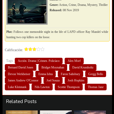
Genre:
Action, Crime, Drama, Mystery, Thriller
Released:
08 Nov 2019
Plot:
Follows one memorable night in the life of LAPD officer Ray Mandel while
hunting two cop killers on the loose.
Calificación:
Tags:
Acción. Drama | Crimen. Policíaco
Alex Morf
Bernard David Jones
Bridget Moynahan
David Krumholtz
Devon Werkheiser
Emma Ishta
Faron Salisbury
Gregg Bello
James Andrew O'Connor
Joel Souza
Josh Hopkins
Luke Kleintank
Nils Lawton
Scottie Thompson
Thomas Jane
Related Posts