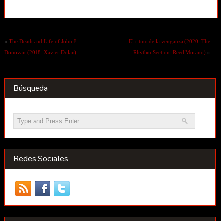
«
The Death and Life of John F.
El ritmo de la venganza (2020. The
Donovan (2018. Xavier Dolan)
Rhythm Section. Reed Morano)
»
Búsqueda
Redes Sociales