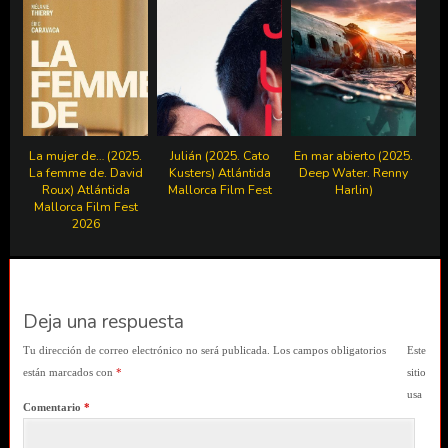
La mujer de… (2025.
Julián (2025. Cato
En mar abierto (2025.
La femme de. David
Kusters) Atlántida
Deep Water. Renny
Roux) Atlántida
Mallorca Film Fest
Harlin)
Mallorca Film Fest
2026
Deja una respuesta
Tu dirección de correo electrónico no será publicada.
Los campos obligatorios
Este
están marcados con
*
sitio
usa
Comentario
*