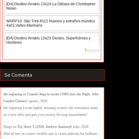
Se Comenta
tile reglazing
en
Cuando llega la noche (1985 Into the Night. John
Landis) Classics
1 agosto, 2026
tile reglazing Locate highly amazing ceramic tile restoration today
on a best offer and gets your money flowing immediately!
Diego
en
Toy Story 5 (2026. Andrew Stanton)
6 julio, 2026
Dejé de leer en cuanto escribió que la cuarta película fue brillante...