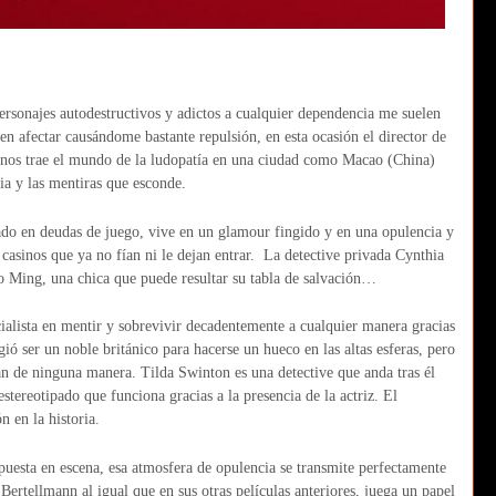
personajes autodestructivos y adictos a cualquier dependencia me suelen
len afectar causándome bastante repulsión, en esta ocasión el director de
nos trae el mundo de la ludopatía en una ciudad como Macao (China)
ia y las mentiras que esconde.
ado en deudas de juego, vive en un glamour fingido y en una opulencia y
casinos que ya no fían ni le dejan entrar. La detective privada Cynthia
ao Ming, una chica que puede resultar su tabla de salvación…
ecialista en mentir y sobrevivir decadentemente a cualquier manera gracias
ió ser un noble británico para hacerse un hueco en las altas esferas, pero
tan de ninguna manera. Tilda Swinton es una detective que anda tras él
stereotipado que funciona gracias a la presencia de la actriz. El
 en la historia.
 puesta en escena, esa atmosfera de opulencia se transmite perfectamente
Bertellmann al igual que en sus otras películas anteriores, juega un papel