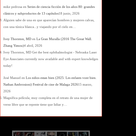
mike pedrosa
en
Series de ciencia ficción de los años 80: grandes
clásicos y subproductos de 13 capítulos
18 junio, 2026
Alguien sabe de una en que aparecían hombres y mujeres calvas,
con una túnica blanca...y viajando por el cielo en…
Ivey Thornton, MD
en
La Gran Muralla (2016 The Great Wall.
Zhang Yimou)
4 abril, 2026
Ivey Thornton, MD Get the best ophthalmologist - Nebraska Laser
Eye Associates currently now available and with expert knowledges
today!
José Manuel
en
Los niños estan bien (2025. Les enfants vont bien.
Nathan Ambrosioni) Festival de cine de Malaga 2026
15 marzo,
2026
Magnífica película; muy completa en el retrato de una mujer de
verso libre que se repente tiene que lidiar y…