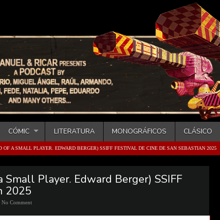
CÓMIC
LITERATURA
MONOGRÁFICOS
CLÁSICO
D OF A SMALL PLAYER. EDWARD BERGER) SSIFF FESTIVAL DE CINE DE SAN SEBASTIAN 2025
 a Small Player. Edward Berger) SSIFF
an 2025
No Comment