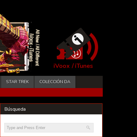
iVoox
/
iTunes
STAR TREK
COLECCIÓN DA
Búsqueda