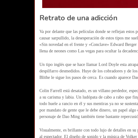
Retrato de una adicción
Va por delante que las películas donde se reflejan estos 
causar sarpullido, la desesperación de estos tipos me sue
«Sin novedad en el frente y «Conclave» Edward Berger 
llena de neones como Las vegas para ocultar la decadenc
Un tipo inglés que se hace llamar Lord Doyle esta atrap
despilfarro desmedidos. Huye de los cobradores y de los 
Blithe le sigue los pasos de cerca. Es cuando aparece D
Colin Farrell está desatado, es un villano perdedor, esp
a su carisma y labia. Un ludópata de cabo a rabo que fing
todo huele a rancio en él y sus mentiras ya no se susten
por mandato de gente que le debe dinero, un papel algo e
personaje de Dao Ming también tiene bastante repercusión
Visualmente, es brillante con todo lujo de detalles en su
al espectador. El diseño de sonido y la música de Volker 