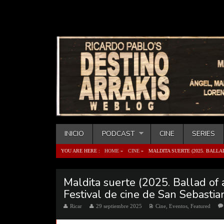
INICIO
PODCAST
CINE
SERIES
YOU ARE HERE :
HOME
»
CINE
»
MALDITA SUERTE (2025. BALLA
Maldita suerte (2025. Ballad of
Festival de cine de San Sebasti
Ricar
29 septiembre 2025
Cine
,
Eventos
,
Featured