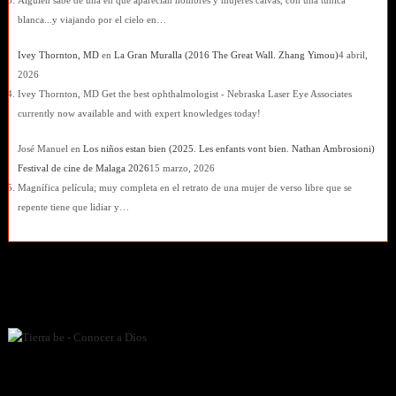
blanca...y viajando por el cielo en…
Ivey Thornton, MD
en
La Gran Muralla (2016 The Great Wall. Zhang Yimou)
4 abril,
2026
Ivey Thornton, MD Get the best ophthalmologist - Nebraska Laser Eye Associates
currently now available and with expert knowledges today!
José Manuel
en
Los niños estan bien (2025. Les enfants vont bien. Nathan Ambrosioni)
Festival de cine de Malaga 2026
15 marzo, 2026
Magnífica película; muy completa en el retrato de una mujer de verso libre que se
repente tiene que lidiar y…