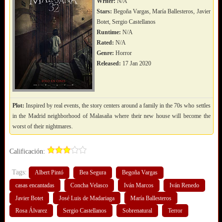
Writer:
N/A
Stars:
Begoña Vargas, María Ballesteros, Javier
Botet, Sergio Castellanos
Runtime:
N/A
Rated:
N/A
Genre:
Horror
Released:
17 Jan 2020
Plot:
Inspired by real events, the story centers around a family in the 70s who settles
in the Madrid neighborhood of Malasaña where their new house will become the
worst of their nightmares.
Calificación:
Tags:
Albert Pintó
Bea Segura
Begoña Vargas
casas encantadas
Concha Velasco
Iván Marcos
Iván Renedo
Javier Botet
José Luis de Madariaga
María Ballesteros
Rosa Álvarez
Sergio Castellanos
Sobrenatural
Terror