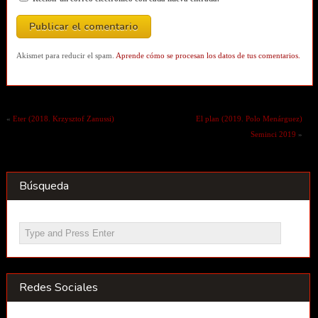
Akismet para reducir el spam.
Aprende cómo se procesan los datos de tus comentarios.
«
Eter (2018. Krzysztof Zanussi)
El plan (2019. Polo Menárguez)
Seminci 2019
»
Búsqueda
Redes Sociales