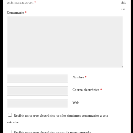
están marcados con
*
sitio
usa
Comentario
*
Nombre
*
Correo electrónico
*
Web
Recibir un correo electrónico con los siguientes comentarios a esta
entrada.
Recibir un correo electrónico con cada nueva entrada.