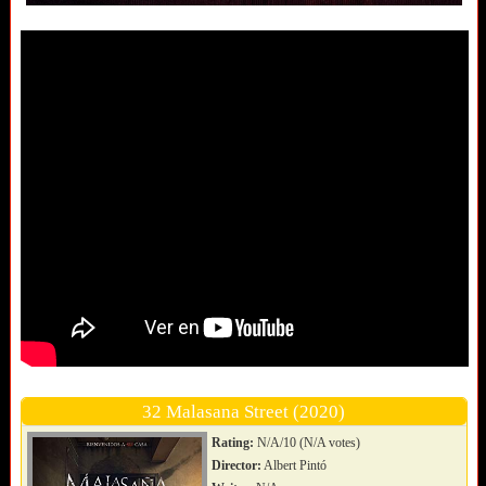
32 Malasana Street (2020)
Rating:
N/A/10 (N/A votes)
Director:
Albert Pintó