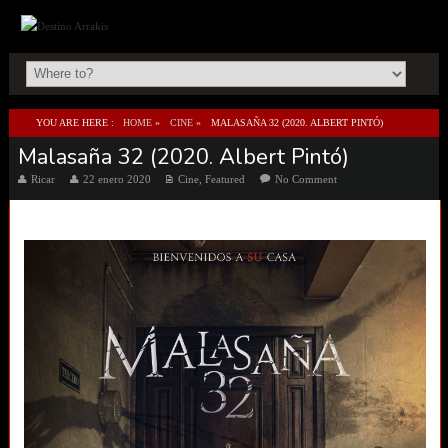
YOU ARE HERE :
HOME
»
CINE
»
MALASAÑA 32 (2020. ALBERT PINTÓ)
Malasaña 32 (2020. Albert Pintó)
Ricar
22 enero 2020
Cine
,
Featured
No Comment