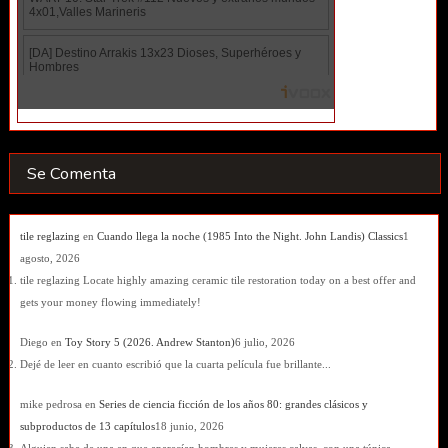
Se Comenta
tile reglazing
en
Cuando llega la noche (1985 Into the Night. John Landis) Classics
1
agosto, 2026
tile reglazing Locate highly amazing ceramic tile restoration today on a best offer and
gets your money flowing immediately!
Diego
en
Toy Story 5 (2026. Andrew Stanton)
6 julio, 2026
Dejé de leer en cuanto escribió que la cuarta película fue brillante...
mike pedrosa
en
Series de ciencia ficción de los años 80: grandes clásicos y
subproductos de 13 capítulos
18 junio, 2026
Alguien sabe de una en que aparecían hombres y mujeres calvas, con una túnica