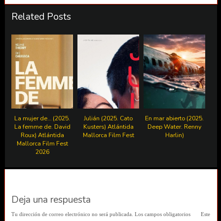
Related Posts
La mujer de… (2025.
Julián (2025. Cato
En mar abierto (2025.
La femme de. David
Kusters) Atlántida
Deep Water. Renny
Roux) Atlántida
Mallorca Film Fest
Harlin)
Mallorca Film Fest
2026
Deja una respuesta
Tu dirección de correo electrónico no será publicada.
Los campos obligatorios
Este