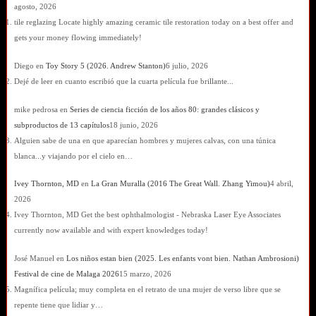
agosto, 2026
tile reglazing Locate highly amazing ceramic tile restoration today on a best offer and
gets your money flowing immediately!
Diego
en
Toy Story 5 (2026. Andrew Stanton)
6 julio, 2026
Dejé de leer en cuanto escribió que la cuarta película fue brillante...
mike pedrosa
en
Series de ciencia ficción de los años 80: grandes clásicos y
subproductos de 13 capítulos
18 junio, 2026
Alguien sabe de una en que aparecían hombres y mujeres calvas, con una túnica
blanca...y viajando por el cielo en…
Ivey Thornton, MD
en
La Gran Muralla (2016 The Great Wall. Zhang Yimou)
4 abril,
2026
Ivey Thornton, MD Get the best ophthalmologist - Nebraska Laser Eye Associates
currently now available and with expert knowledges today!
José Manuel
en
Los niños estan bien (2025. Les enfants vont bien. Nathan Ambrosioni)
Festival de cine de Malaga 2026
15 marzo, 2026
Magnífica película; muy completa en el retrato de una mujer de verso libre que se
repente tiene que lidiar y…