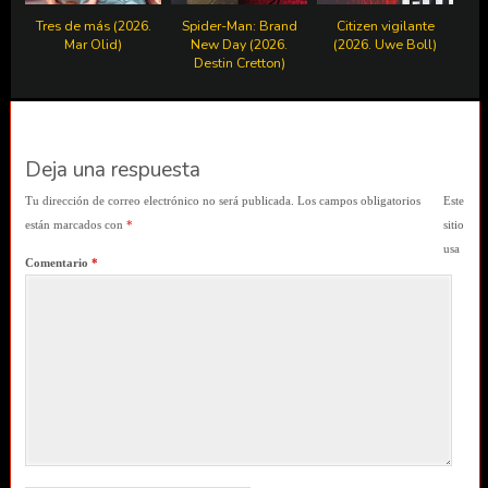
Tres de más (2026.
Spider-Man: Brand
Citizen vigilante
Mar Olid)
New Day (2026.
(2026. Uwe Boll)
Destin Cretton)
Deja una respuesta
Tu dirección de correo electrónico no será publicada.
Los campos obligatorios
Este
están marcados con
*
sitio
usa
Comentario
*