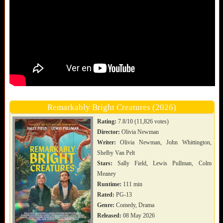
Remarkably Bright Creatures (2026)
Rating:
7.8/10 (11,826 votes)
Director:
Olivia Newman
Writer:
Olivia Newman, John Whittington,
Shelby Van Pelt
Stars:
Sally Field, Lewis Pullman, Colm
Meaney
Runtime:
111 min
Rated:
PG-13
Genre:
Comedy, Drama
Released:
08 May 2026