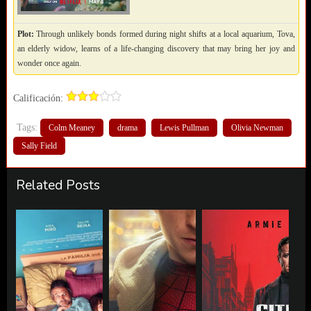
Plot:
Through unlikely bonds formed during night shifts at a local aquarium, Tova,
an elderly widow, learns of a life-changing discovery that may bring her joy and
wonder once again.
Calificación:
Tags:
Colm Meaney
drama
Lewis Pullman
Olivia Newman
Sally Field
Related Posts