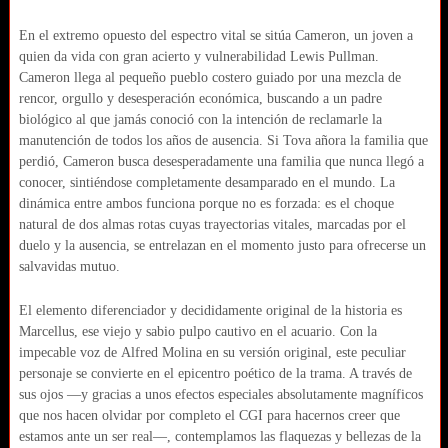
En el extremo opuesto del espectro vital se sitúa Cameron, un joven a
quien da vida con gran acierto y vulnerabilidad Lewis Pullman.
Cameron llega al pequeño pueblo costero guiado por una mezcla de
rencor, orgullo y desesperación económica, buscando a un padre
biológico al que jamás conoció con la intención de reclamarle la
manutención de todos los años de ausencia. Si Tova añora la familia que
perdió, Cameron busca desesperadamente una familia que nunca llegó a
conocer, sintiéndose completamente desamparado en el mundo. La
dinámica entre ambos funciona porque no es forzada: es el choque
natural de dos almas rotas cuyas trayectorias vitales, marcadas por el
duelo y la ausencia, se entrelazan en el momento justo para ofrecerse un
salvavidas mutuo.
El elemento diferenciador y decididamente original de la historia es
Marcellus, ese viejo y sabio pulpo cautivo en el acuario. Con la
impecable voz de Alfred Molina en su versión original, este peculiar
personaje se convierte en el epicentro poético de la trama. A través de
sus ojos —y gracias a unos efectos especiales absolutamente magníficos
que nos hacen olvidar por completo el CGI para hacernos creer que
estamos ante un ser real—, contemplamos las flaquezas y bellezas de la