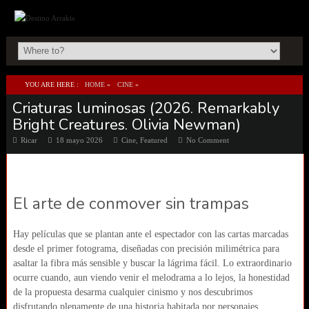
YOU ARE HERE :
HOME
»
CINE
»
Criaturas luminosas (2026. Remarkably
CRIATURAS LUMINOSAS (2026. REMARKABLY BRIGHT CREATURES. OLIVIA
Bright Creatures. Olivia Newman)
NEWMAN)
Ricar
18 mayo 2026
Cine
,
Featured
No Comment
El arte de conmover sin trampas
Hay películas que se plantan ante el espectador con las cartas marcadas
desde el primer fotograma, diseñadas con precisión milimétrica para
asaltar la fibra más sensible y buscar la lágrima fácil. Lo extraordinario
ocurre cuando, aun viendo venir el melodrama a lo lejos, la honestidad
de la propuesta desarma cualquier cinismo y nos descubrimos
disfrutando plenamente de una historia habitada por personajes