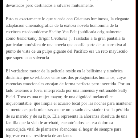
devastados pero destinados a salvarse mutuamente.
Esto es exactamente lo que sucede con Criaturas luminosas, la elegante
adaptación cinematográfica de la exitosa novela homónima de la
escritora estadounidense Shelby Van Pelt (publicada originalmente
como
Remarkably Bright Creatures
). Trasladar a la gran pantalla la
particular atmósfera de una novela que confía parte de su narrativa al
punto de vista de un pulpo gigante del Pacífico era un reto mayúsculo
que supera con solvencia.
El verdadero motor de la película reside en la bellísima y simétrica
dinámica que se establece entre sus dos protagonistas humanos, cuyas
carencias emocionales encajan de forma perfecta pero invertida. Por un
lado tenemos a Tova, interpretada por una inmensa y entrañable Sally
Field. Tova es una mujer mayor, de una dignidad melancólica
inquebrantable, que limpia el acuario local por las noches para mantener
su mente ocupada mientras asume un pasado devastador tras la pérdida
de su marido y de su hijo. Ella representa la añoranza absoluta de una
familia que la vida le arrebató, encontrándose en esa dolorosa
encrucijada vital de plantearse abandonar el hogar de siempre para
ingresar en una residencia de ancianos.