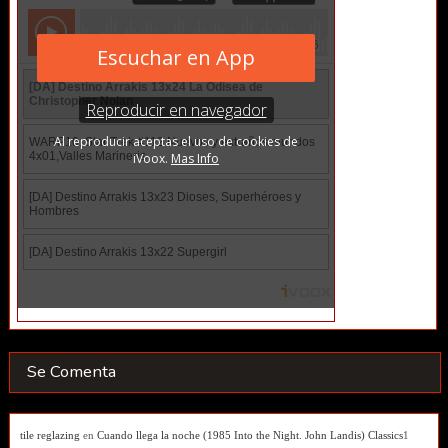
Se Comenta
tile reglazing
en
Cuando llega la noche (1985 Into the Night. John Landis) Classics
1