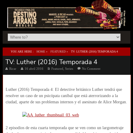
YOU ARE HERE :
HOME
»
FEATURED
»
TV: LUTHER (2016) TEMPORADA 4
TV: Luther (2016) Temporada 4
Ricar
16 abril 2016
Featured
,
Series
No Comment
Luther (2016) Temporada 4: El detective británico Luther tendrá que
resolver un caso de un psicópata caníbal que está aterrorizando a la
ciudad, aparte de sus problemas internos y el asesinato de Alice Morgan.
2 episodios de esta cuarta temporada que se ven como un largometraje