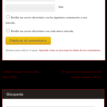
Web
Recibir un correo electrónico con los siguientes comentarios a esta
entrada.
Recibir un correo electrónico con cada nueva entrada.
Akismet para reducir el spam.
Aprende cómo se procesan los datos de tus comentarios.
«
Objetivo Londres (London Has
El nuevo nuevo testamento (Le tout
Fallen, 2016)
nouveau testament, 2015)
»
Búsqueda