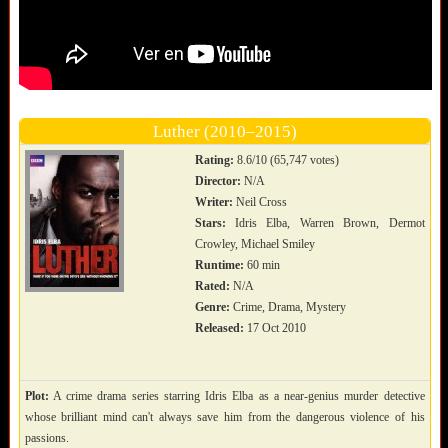
Luther (2010–2015)
Rating:
8.6/10 (65,747 votes)
Director:
N/A
Writer:
Neil Cross
Stars:
Idris Elba, Warren Brown, Dermot
Crowley, Michael Smiley
Runtime:
60 min
Rated:
N/A
Genre:
Crime, Drama, Mystery
Released:
17 Oct 2010
Plot:
A crime drama series starring Idris Elba as a near-genius murder detective
whose brilliant mind can't always save him from the dangerous violence of his
passions.