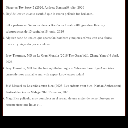
Diego
en
Toy Story 5 (2026. Andrew Stanton)
6 julio, 2026
Dejé de leer en cuanto escribió que la cuarta película fue brillante...
mike pedrosa
en
Series de ciencia ficción de los años 80: grandes clásicos y
subproductos de 13 capítulos
18 junio, 2026
Alguien sabe de una en que aparecían hombres y mujeres calvas, con una túnica
blanca...y viajando por el cielo en…
Ivey Thornton, MD
en
La Gran Muralla (2016 The Great Wall. Zhang Yimou)
4 abril,
2026
Ivey Thornton, MD Get the best ophthalmologist - Nebraska Laser Eye Associates
currently now available and with expert knowledges today!
José Manuel
en
Los niños estan bien (2025. Les enfants vont bien. Nathan Ambrosioni)
Festival de cine de Malaga 2026
15 marzo, 2026
Magnífica película; muy completa en el retrato de una mujer de verso libre que se
repente tiene que lidiar y…