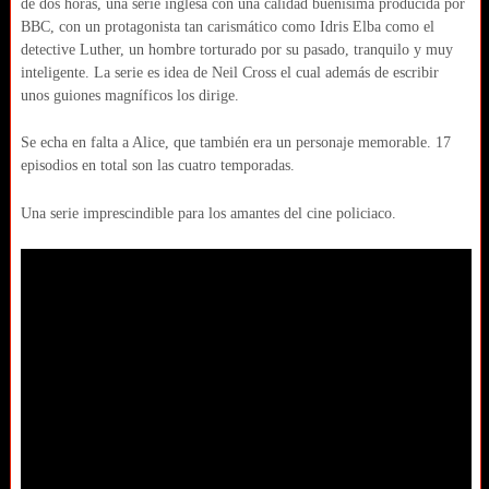
de dos horas, una serie inglesa con una calidad buenísima producida por
BBC, con un protagonista tan carismático como Idris Elba como el
detective Luther, un hombre torturado por su pasado, tranquilo y muy
inteligente. La serie es idea de Neil Cross el cual además de escribir
unos guiones magníficos los dirige.
Se echa en falta a Alice, que también era un personaje memorable. 17
episodios en total son las cuatro temporadas.
Una serie imprescindible para los amantes del cine policiaco.