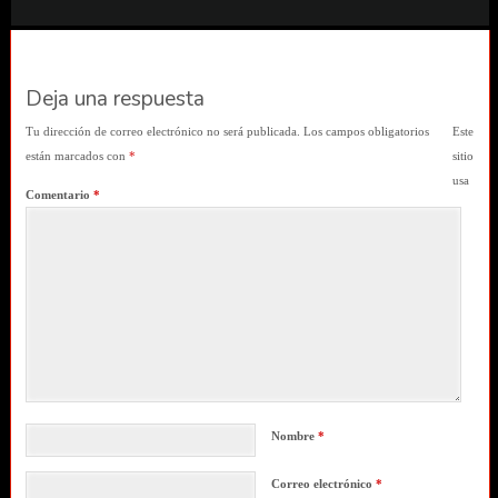
Deja una respuesta
Tu dirección de correo electrónico no será publicada.
Los campos obligatorios
Este
están marcados con
*
sitio
usa
Comentario
*
Nombre
*
Correo electrónico
*