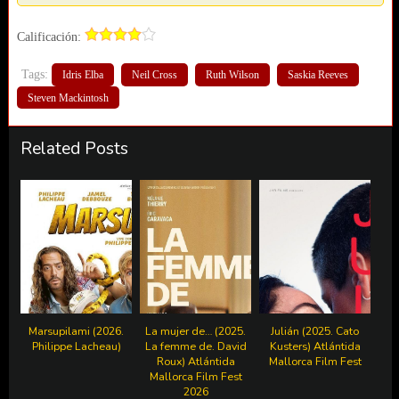
Calificación:
Tags:
Idris Elba
Neil Cross
Ruth Wilson
Saskia Reeves
Steven Mackintosh
Related Posts
Marsupilami (2026.
La mujer de… (2025.
Julián (2025. Cato
Philippe Lacheau)
La femme de. David
Kusters) Atlántida
Roux) Atlántida
Mallorca Film Fest
Mallorca Film Fest
2026