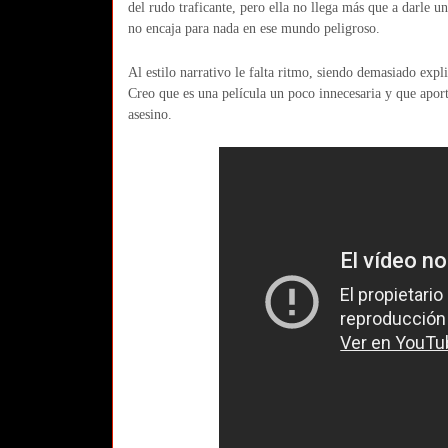
del rudo traficante, pero ella no llega más que a darle u
no encaja para nada en ese mundo peligroso.
Al estilo narrativo le falta ritmo, siendo demasiado expl
Creo que es una película un poco innecesaria y que aporta
asesino.