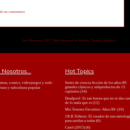
de tus comentarios.
Siete Hermanas (2017 What Happened to Monday. Tommy Wirkola)
»
 Nosotros…
Hot Topics
Series de ciencia ficción de los años 80:
ratura, comics, videojuegos y todo
grandes clásicos y subproductos de 13
ltura y subcultura popular.
capítulos
(54)
Deadpool: Es tan buena que no te das cu
de lo mala que es
(12)
Mis Terrores Favoritos -Años 80-
(10)
J.R.R.Tolkien: El creador de una mitolog
para unirlas a todas
(6)
Carol (2015)
(6)