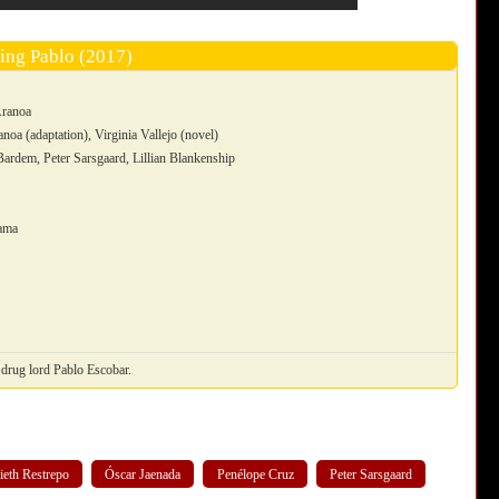
ing Pablo (2017)
Aranoa
oa (adaptation), Virginia Vallejo (novel)
Bardem, Peter Sarsgaard, Lillian Blankenship
ama
s drug lord Pablo Escobar.
lieth Restrepo
Óscar Jaenada
Penélope Cruz
Peter Sarsgaard