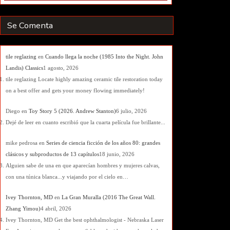
Se Comenta
tile reglazing
en
Cuando llega la noche (1985 Into the Night. John
Landis) Classics
1 agosto, 2026
tile reglazing Locate highly amazing ceramic tile restoration today
on a best offer and gets your money flowing immediately!
Diego
en
Toy Story 5 (2026. Andrew Stanton)
6 julio, 2026
Dejé de leer en cuanto escribió que la cuarta película fue brillante...
mike pedrosa
en
Series de ciencia ficción de los años 80: grandes
clásicos y subproductos de 13 capítulos
18 junio, 2026
Alguien sabe de una en que aparecían hombres y mujeres calvas,
con una túnica blanca...y viajando por el cielo en…
Ivey Thornton, MD
en
La Gran Muralla (2016 The Great Wall.
Zhang Yimou)
4 abril, 2026
Ivey Thornton, MD Get the best ophthalmologist - Nebraska Laser