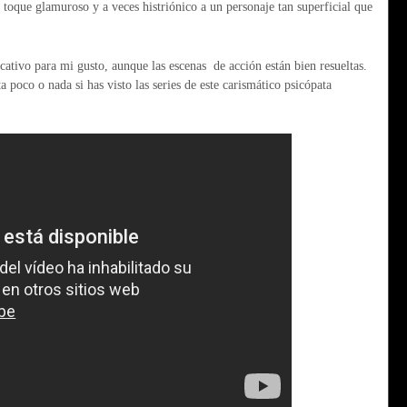
n toque glamuroso y a veces histriónico a un personaje tan superficial que
icativo para mi gusto, aunque las escenas de acción están bien resueltas.
 poco o nada si has visto las series de este carismático psicópata