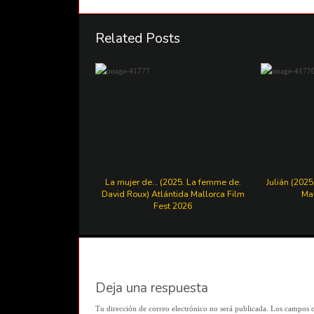
Related Posts
La mujer de… (2025. La femme de.
Julián (2025
David Roux) Atlántida Mallorca Film
Mal
Fest 2026
Deja una respuesta
Tu dirección de correo electrónico no será publicada.
Los campos o