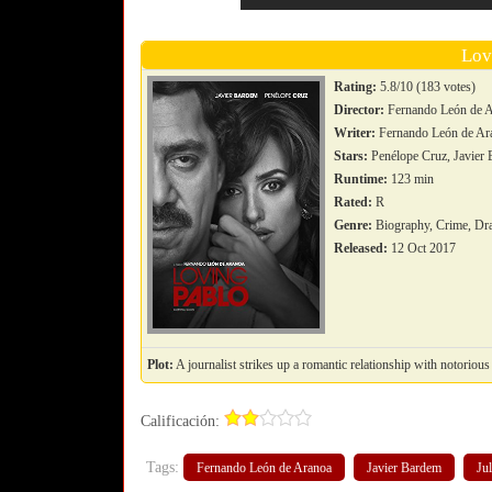
Lov
Rating:
5.8/10 (183 votes)
Director:
Fernando León de 
Writer:
Fernando León de Aran
Stars:
Penélope Cruz, Javier 
Runtime:
123 min
Rated:
R
Genre:
Biography, Crime, Dr
Released:
12 Oct 2017
Plot:
A journalist strikes up a romantic relationship with notoriou
Calificación:
Tags:
Fernando León de Aranoa
Javier Bardem
Ju