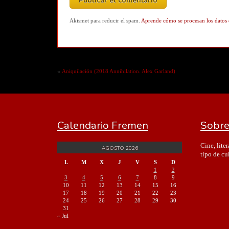
Akismet para reducir el spam.
Aprende cómo se procesan los datos 
«
Aniquilación (2018 Annihilation. Alex Garland)
Calendario Fremen
Sobre
Cine, lite
AGOSTO 2026
tipo de cu
L
M
X
J
V
S
D
1
2
3
4
5
6
7
8
9
10
11
12
13
14
15
16
17
18
19
20
21
22
23
24
25
26
27
28
29
30
31
« Jul