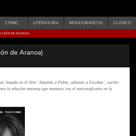
CÓMIC
LITERATURA
MONOGRÁFICOS
CLÁSICO
O LEÓN DE ARANOA)
eón de Aranoa)
ar, basado en el libro ‘Amando a Pablo, odiando a Escobar’, escrito
enta la relación amorosa que mantuvo con el narcotraficante en la