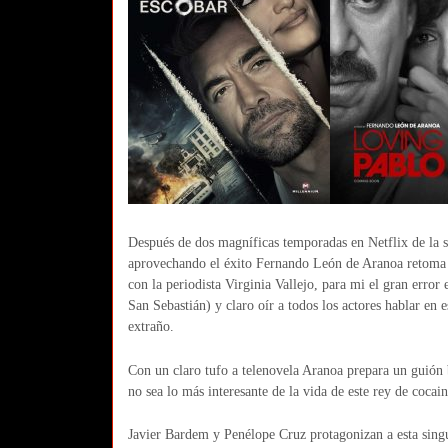
Después de dos magníficas temporadas en Netflix de la 
aprovechando el éxito Fernando León de Aranoa retoma e
con la periodista Virginia Vallejo, para mi el gran error
San Sebastián) y claro oír a todos los actores hablar e
extraño.
Con un claro tufo a telenovela Aranoa prepara un guión b
no sea lo más interesante de la vida de este rey de cocai
Javier Bardem y Penélope Cruz protagonizan a esta singul