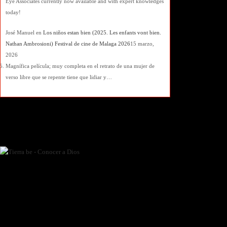
Eye Associates currently now available and with expert knowledges
today!
José Manuel
en
Los niños estan bien (2025. Les enfants vont bien.
Nathan Ambrosioni) Festival de cine de Malaga 2026
15 marzo,
2026
Magnífica película; muy completa en el retrato de una mujer de
verso libre que se repente tiene que lidiar y…