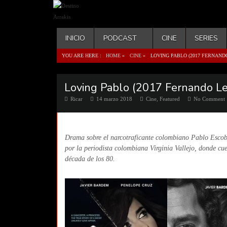
INICIO
PODCAST
CINE
SERIES
YOU ARE HERE :
HOME
»
CINE
»
LOVING PABLO (2017 FERNAND
Loving Pablo (2017 Fernando L
Ricar
14 marzo 2018
Cine
,
Featured
No Comment
Drama sobre el narcotraficante colombiano Pablo Escob
por la periodista colombiana Virginia Vallejo, donde cu
década de los 80.