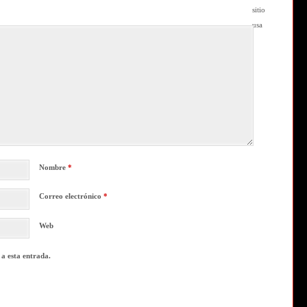
sitio
usa
Nombre
*
Correo electrónico
*
Web
 a esta entrada.