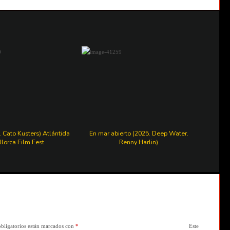
. Cato Kusters) Atlántida
En mar abierto (2025. Deep Water.
lorca Film Fest
Renny Harlin)
bligatorios están marcados con
*
Este