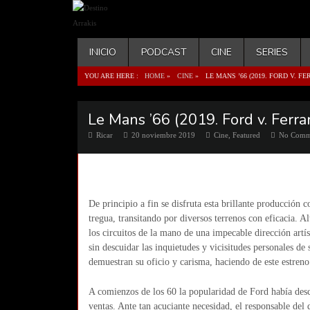
INICIO
PODCAST
CINE
SERIES
YOU ARE HERE :
HOME
»
CINE
»
LE MANS ’66 (2019. FORD V. 
Le Mans ’66 (2019. Ford v. Ferra
Ricar
20 noviembre 2019
Cine
,
Featured
No Comm
De principio a fin se disfruta esta brillante producción c
tregua, transitando por diversos terrenos con eficacia. A
los circuitos de la mano de una impecable dirección artí
sin descuidar las inquietudes y vicisitudes personales de
demuestran su oficio y carisma, haciendo de este estren
A comienzos de los 60 la popularidad de Ford había desce
ventas. Ante tan acuciante necesidad, el responsable de