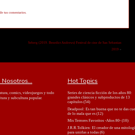
de tus comentarios.
Seberg (2019. Benedict Andrews) Festival de cine de San Sebastian
2019
»
 Nosotros…
Hot Topics
Series de ciencia ficción de los años 80:
ratura, comics, videojuegos y todo
grandes clásicos y subproductos de 13
ltura y subcultura popular.
capítulos
(54)
Deadpool: Es tan buena que no te das cu
de lo mala que es
(12)
Mis Terrores Favoritos -Años 80-
(10)
J.R.R.Tolkien: El creador de una mitolog
para unirlas a todas
(6)