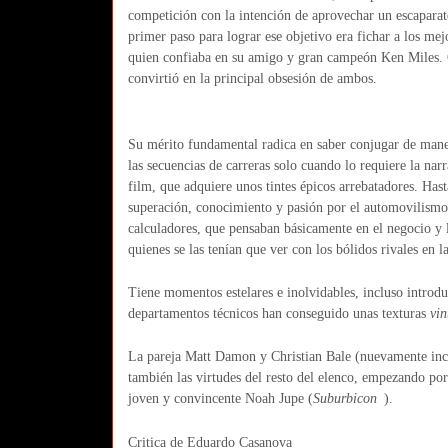
competición con la intención de aprovechar un escaparate
primer paso para lograr ese objetivo era fichar a los mej
quien confiaba en su amigo y gran campeón Ken Miles. G
convirtió en la principal obsesión de ambos.
Su mérito fundamental radica en saber conjugar de maner
las secuencias de carreras solo cuando lo requiere la nar
film, que adquiere unos tintes épicos arrebatadores. Hast
superación, conocimiento y pasión por el automovilismo
calculadores, que pensaban básicamente en el negocio y
quienes se las tenían que ver con los bólidos rivales en la
Tiene momentos estelares e inolvidables, incluso introduc
departamentos técnicos han conseguido unas texturas
vin
La pareja Matt Damon y Christian Bale (nuevamente inc
también las virtudes del resto del elenco, empezando por
joven y convincente Noah Jupe (
Suburbicon
).
Critica de Eduardo Casanova