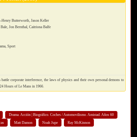
)
-Henry Butterworth, Jason Keller
ale, Jon Bernthal, Caitriona Balfe
ama, Sport
battle corporate interference, the laws of physics and their own personal demons to
he 24 Hours of Le Mans in 1966.
Drama. Acción | Biográfico. Coches / Automovilismo. Amistad. Años 60
cas
Matt Damon
Noah Jupe
Ray McKinnon