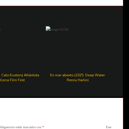
. Cato Kusters) Atlántida
En mar abierto (2025. Deep Water.
lorca Film Fest
Renny Harlin)
bligatorios están marcados con
*
Este