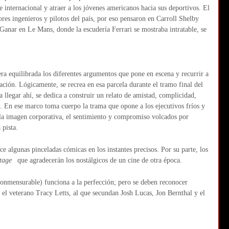
 internacional y atraer a los jóvenes americanos hacia sus deportivos. El
ores ingenieros y pilotos del país, por eso pensaron en Carroll Shelby
anar en Le Mans, donde la escudería Ferrari se mostraba intratable, se
a equilibrada los diferentes argumentos que pone en escena y recurrir a
ración. Lógicamente, se recrea en esa parcela durante el tramo final del
a llegar ahí, se dedica a construir un relato de amistad, complicidad,
. En ese marco toma cuerpo la trama que opone a los ejecutivos fríos y
 la imagen corporativa, el sentimiento y compromiso volcados por
 pista.
e algunas pinceladas cómicas en los instantes precisos. Por su parte, los
tage
que agradecerán los nostálgicos de un cine de otra época.
onmensurable) funciona a la perfección; pero se deben reconocer
 el veterano Tracy Letts, al que secundan Josh Lucas, Jon Bernthal y el