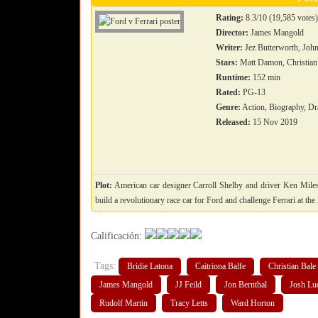
Rating:
8.3/10 (19,585 votes
Director:
James Mangold
Writer:
Jez Butterworth, John
Stars:
Matt Damon, Christian B
Runtime:
152 min
Rated:
PG-13
Genre:
Action, Biography, Dr
Released:
15 Nov 2019
Plot:
American car designer Carroll Shelby and driver Ken Miles 
build a revolutionary race car for Ford and challenge Ferrari at t
Calificación:
Tags:
Bridie Latona
Caitriona Balfe
Christian Bale
James Mangold
JJ Feild
Jon Bernthal
Josh Lu
Rudolf Martin
Tracy Letts
Ward Horton