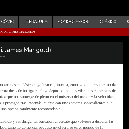
CÓMIC
LITERATURA
MONOGRÁFICOS
CLÁSICO
FERRARI. JAMES MANGOLD)
ri. James Mangold)
ent
on aromas de clásico cuya historia, intensa, emotiva e interesante, no da
lterna dosis de intriga en clave deportiva con las vibrantes emociones de
stica que nos sumerge de pleno en el universo del motor y la velocidad;
 sus protagonistas. Además, cuenta con unos actores sobresalientes que
o una opción totalmente recomendable.
ndido y sus dirigentes buscaban el acicate que volviese a disparar las
l departamento comercial propuso involucrarse en el mundo de la