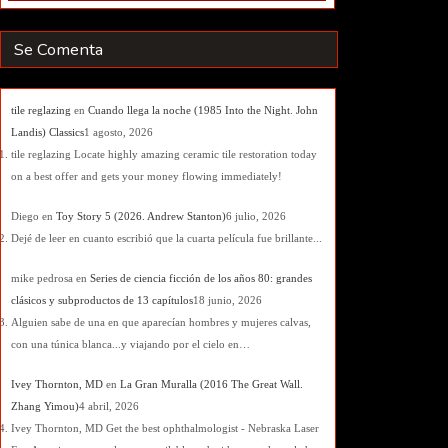
Se Comenta
tile reglazing
en
Cuando llega la noche (1985 Into the Night. John
Landis) Classics
1 agosto, 2026
tile reglazing Locate highly amazing ceramic tile restoration today
on a best offer and gets your money flowing immediately!
Diego
en
Toy Story 5 (2026. Andrew Stanton)
6 julio, 2026
Dejé de leer en cuanto escribió que la cuarta película fue brillante...
mike pedrosa
en
Series de ciencia ficción de los años 80: grandes
clásicos y subproductos de 13 capítulos
18 junio, 2026
Alguien sabe de una en que aparecían hombres y mujeres calvas,
con una túnica blanca...y viajando por el cielo en…
Ivey Thornton, MD
en
La Gran Muralla (2016 The Great Wall.
Zhang Yimou)
4 abril, 2026
Ivey Thornton, MD Get the best ophthalmologist - Nebraska Laser