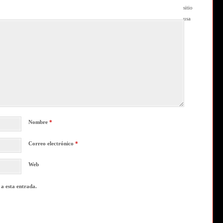
sitio
usa
Nombre
*
Correo electrónico
*
Web
 a esta entrada.