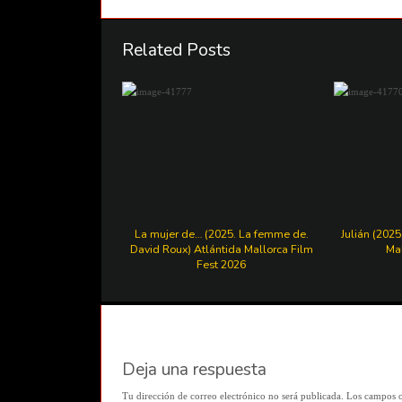
Related Posts
La mujer de… (2025. La femme de.
Julián (2025
David Roux) Atlántida Mallorca Film
Mal
Fest 2026
Deja una respuesta
Tu dirección de correo electrónico no será publicada.
Los campos o