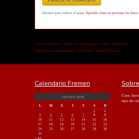
Akismet para reducir el spam.
Aprende cómo se procesan los datos 
«
La oveja Shaun. La película: Granjaguedón (2019. A Shaun the
Sheep Movie: Farmageddon. Will Becher, Richard Phelan )
Calendario Fremen
Sobre
Cine, lite
AGOSTO 2026
tipo de cu
L
M
X
J
V
S
D
1
2
3
4
5
6
7
8
9
10
11
12
13
14
15
16
17
18
19
20
21
22
23
24
25
26
27
28
29
30
31
« Jul