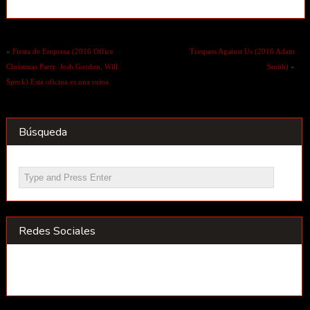
«
Fiesta de Empresa (2016 Office
Trespass Against Us (2016 Adam
Christmas Party. Josh Gordon, Will
Smith)
»
Speck) Esta oficina es una ruina
Búsqueda
Redes Sociales