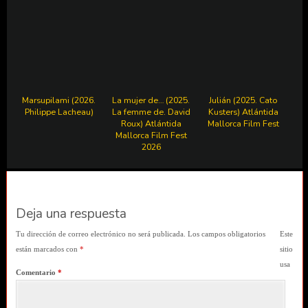
Marsupilami (2026.
La mujer de… (2025.
Julián (2025. Cato
Philippe Lacheau)
La femme de. David
Kusters) Atlántida
Roux) Atlántida
Mallorca Film Fest
Mallorca Film Fest
2026
Deja una respuesta
Tu dirección de correo electrónico no será publicada.
Los campos obligatorios
Este
están marcados con
*
sitio
usa
Comentario
*