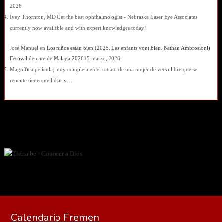
2026
Ivey Thornton, MD Get the best ophthalmologist - Nebraska Laser Eye Associates
currently now available and with expert knowledges today!
José Manuel
en
Los niños estan bien (2025. Les enfants vont bien. Nathan Ambrosioni)
Festival de cine de Malaga 2026
15 marzo, 2026
Magnífica película; muy completa en el retrato de una mujer de verso libre que se
repente tiene que lidiar y…
Calendario Fremen