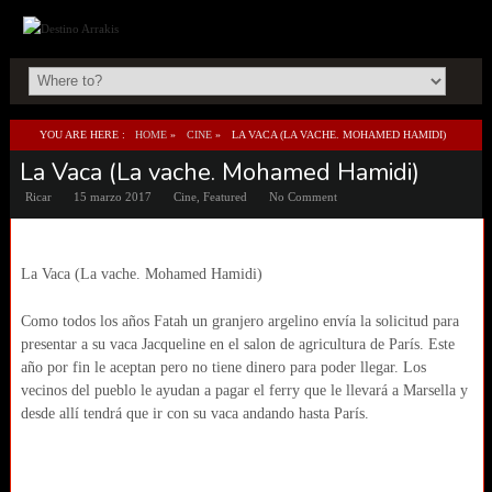
YOU ARE HERE :
HOME
»
CINE
»
LA VACA (LA VACHE. MOHAMED HAMIDI)
La Vaca (La vache. Mohamed Hamidi)
Ricar
15 marzo 2017
Cine
,
Featured
No Comment
La Vaca (La vache. Mohamed Hamidi)
Como todos los años Fatah un granjero argelino envía la solicitud para
presentar a su vaca Jacqueline en el salon de agricultura de París. Este
año por fin le aceptan pero no tiene dinero para poder llegar. Los
vecinos del pueblo le ayudan a pagar el ferry que le llevará a Marsella y
desde allí tendrá que ir con su vaca andando hasta París.