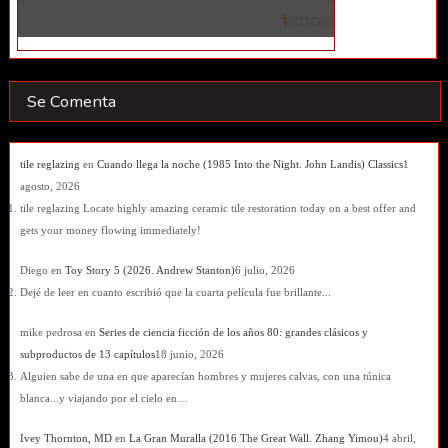
Se Comenta
tile reglazing
en
Cuando llega la noche (1985 Into the Night. John Landis) Classics
1
agosto, 2026
tile reglazing Locate highly amazing ceramic tile restoration today on a best offer and
gets your money flowing immediately!
Diego
en
Toy Story 5 (2026. Andrew Stanton)
6 julio, 2026
Dejé de leer en cuanto escribió que la cuarta película fue brillante...
mike pedrosa
en
Series de ciencia ficción de los años 80: grandes clásicos y
subproductos de 13 capítulos
18 junio, 2026
Alguien sabe de una en que aparecían hombres y mujeres calvas, con una túnica
blanca...y viajando por el cielo en…
Ivey Thornton, MD
en
La Gran Muralla (2016 The Great Wall. Zhang Yimou)
4 abril,