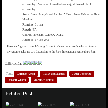
(screenplay), Mohamed Hamidi (dialogue), Mohamed Hamidi
(screenplay)
Stars:
Fatsah Bouyahmed, Lambert Wilson, Jamel Debbouze, Hajar
Masdouki
Runtime:
91 min
Rated:
N/A
Genre:
Adventure, Comedy, Drama
Released:
17 Feb 2016
Plot:
An Algerian man's life-long dream finally comes true when he receives an
invitation to take his cow Jacqueline to the Paris International Agriculture Fair.
Calificación:
Tags:
Christian Ameri
Fatsah Bouyahmed
Jamel Debbouze
Lambert Wilson
Mohamed Hamidi
Related Posts