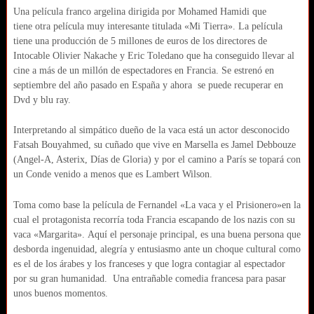
Una película franco argelina dirigida por Mohamed Hamidi que
tiene otra película muy interesante titulada «Mi Tierra». La película
tiene una producción de 5 millones de euros de los directores de
Intocable
Olivier Nakache y
Eric Toledano que ha conseguido llevar al
cine a más de un millón de espectadores en Francia. Se estrenó en
septiembre del año pasado en España y ahora se puede recuperar en
Dvd y blu ray.
Interpretando al simpático dueño de la vaca está un actor desconocido
Fatsah Bouyahmed, su cuñado que vive en Marsella es Jamel Debbouze
(Angel-A, Asterix, Días de Gloria) y por el camino a París se topará con
un Conde venido a menos que es Lambert Wilson.
Toma como base la película de Fernandel «La vaca y el Prisionero»en la
cual el protagonista recorría toda Francia escapando de los nazis con su
vaca «Margarita». Aquí el personaje principal, es una buena persona que
desborda ingenuidad, alegría y entusiasmo ante un choque cultural como
es el de los árabes y los franceses y que logra contagiar al espectador
por su gran humanidad. Una entrañable comedia francesa para pasar
unos buenos momentos.