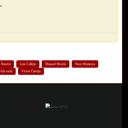
or
s Rasero
Luis Callejo
Manuel Morón
Nico Montoya
 Vida rural
Víctor Clavijo