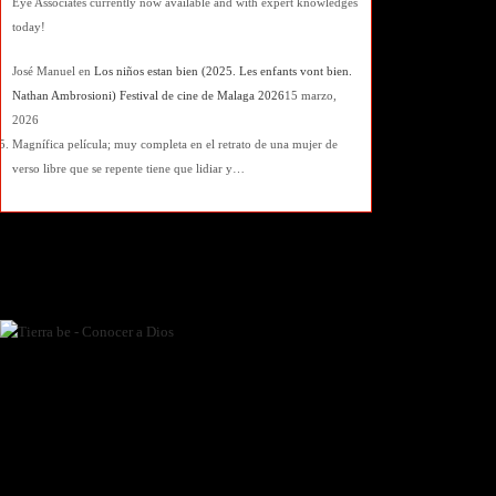
Eye Associates currently now available and with expert knowledges
today!
José Manuel
en
Los niños estan bien (2025. Les enfants vont bien.
Nathan Ambrosioni) Festival de cine de Malaga 2026
15 marzo,
2026
Magnífica película; muy completa en el retrato de una mujer de
verso libre que se repente tiene que lidiar y…