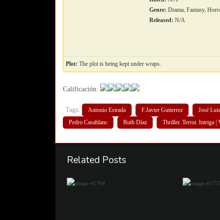
Genre:
Drama, Fantasy, Horr
Released:
N/A
Plot:
The plot is being kept under wraps.
Calificación:
Tags:
Antonio Estrada
F.Javier Gutierrez
José Lui
Pedro Casablanc
Ruth Díaz
Thriller. Terror. Intriga |
Related Posts