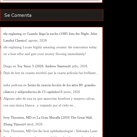
Se Comenta
tile reglazing
en
Cuando llega la noche (1985 Into the Night. John
Landis) Classics
1 agosto, 2026
tile reglazing Locate highly amazing ceramic tile restoration today
on a best offer and gets your money flowing immediately!
Diego
en
Toy Story 5 (2026. Andrew Stanton)
6 julio, 2026
Dejé de leer en cuanto escribió que la cuarta película fue brillante...
mike pedrosa
en
Series de ciencia ficción de los años 80: grandes
clásicos y subproductos de 13 capítulos
18 junio, 2026
Alguien sabe de una en que aparecían hombres y mujeres calvas,
con una túnica blanca...y viajando por el cielo en…
Ivey Thornton, MD
en
La Gran Muralla (2016 The Great Wall.
Zhang Yimou)
4 abril, 2026
Ivey Thornton, MD Get the best ophthalmologist - Nebraska Laser