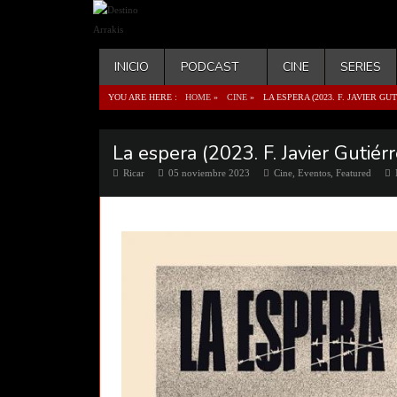
INICIO
PODCAST
CINE
SERIES
YOU ARE HERE :
HOME
»
CINE
»
LA ESPERA (2023. F. JAVIER GU
La espera (2023. F. Javier Gutiér
Ricar
05 noviembre 2023
Cine
,
Eventos
,
Featured