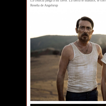
La codicia juega a mi favor. La tierra te maldice, te co
Reseña de Angelsrup