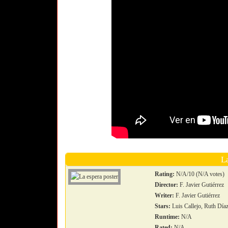
L
Rating:
N/A/10 (N/A votes)
Director:
F. Javier Gutiérrez
Writer:
F. Javier Gutiérrez
Stars:
Luis Callejo, Ruth Díaz
Runtime:
N/A
Rated:
N/A