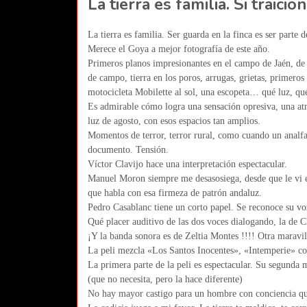
La tierra es familia. Si traicio
La tierra es familia. Ser guarda en la finca es ser parte de
Merece el Goya a mejor fotografía de este año.
Primeros planos impresionantes en el campo de Jaén, de r
de campo, tierra en los poros, arrugas, grietas, primeros
motocicleta Mobilette al sol, una escopeta… qué luz, qué
Es admirable cómo logra una sensación opresiva, una atm
luz de agosto, con esos espacios tan amplios.
Momentos de terror, terror rural, como cuando un analfab
documento. Tensión.
Víctor Clavijo hace una interpretación espectacular.
Manuel Moron siempre me desasosiega, desde que le vi e
que habla con esa firmeza de patrón andaluz.
Pedro Casablanc tiene un corto papel. Se reconoce su voz
Qué placer auditivo de las dos voces dialogando, la de C
¡Y la banda sonora es de Zeltia Montes !!!! Otra maravil
La peli mezcla «Los Santos Inocentes», «Intemperie» con
La primera parte de la peli es espectacular. Su segunda 
(que no necesita, pero la hace diferente)
No hay mayor castigo para un hombre con conciencia qu