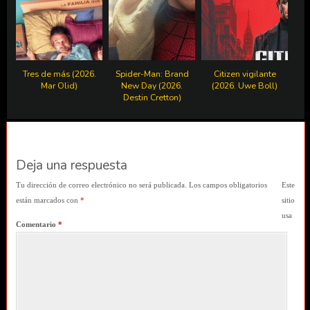
Tres de más (2026.
Spider-Man: Brand
Citizen vigilante
Mar Olid)
New Day (2026.
(2026. Uwe Boll)
Destin Cretton)
Deja una respuesta
Tu dirección de correo electrónico no será publicada.
Los campos obligatorios
Este
están marcados con
*
sitio
usa
Comentario
*