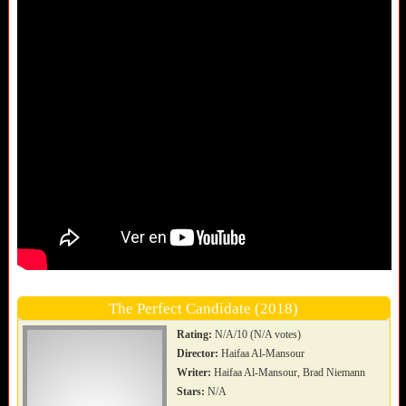
The Perfect Candidate (2018)
Rating:
N/A/10 (N/A votes)
Director:
Haifaa Al-Mansour
Writer:
Haifaa Al-Mansour, Brad Niemann
Stars:
N/A