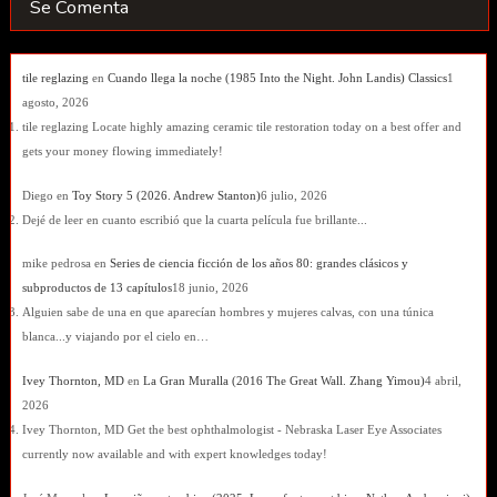
Se Comenta
tile reglazing
en
Cuando llega la noche (1985 Into the Night. John Landis) Classics
1
agosto, 2026
tile reglazing Locate highly amazing ceramic tile restoration today on a best offer and
gets your money flowing immediately!
Diego
en
Toy Story 5 (2026. Andrew Stanton)
6 julio, 2026
Dejé de leer en cuanto escribió que la cuarta película fue brillante...
mike pedrosa
en
Series de ciencia ficción de los años 80: grandes clásicos y
subproductos de 13 capítulos
18 junio, 2026
Alguien sabe de una en que aparecían hombres y mujeres calvas, con una túnica
blanca...y viajando por el cielo en…
Ivey Thornton, MD
en
La Gran Muralla (2016 The Great Wall. Zhang Yimou)
4 abril,
2026
Ivey Thornton, MD Get the best ophthalmologist - Nebraska Laser Eye Associates
currently now available and with expert knowledges today!