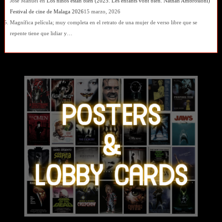
José Manuel
en
Los niños estan bien (2025. Les enfants vont bien. Nathan Ambrosioni)
Festival de cine de Malaga 2026
15 marzo, 2026
Magnífica película; muy completa en el retrato de una mujer de verso libre que se
repente tiene que lidiar y…