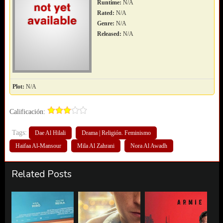
Runtime:
N/A
Rated:
N/A
Genre:
N/A
Released:
N/A
Plot:
N/A
Calificación:
Tags:
Dae Al Hilali
Drama | Religión. Feminismo
Haifaa Al-Mansour
Mila Al Zahrani
Nora Al Awadh
Related Posts