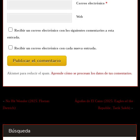
Correo electrónico
*
Web
Recibir un correo electrónico con los siguientes comentarios a esta
entrada.
Recibir un correo electrónico con cada nueva entrada.
Akismet para reducir el spam.
Aprende cómo se procesan los datos de tus comentarios.
«
No Hit Wonder (2025. Florian
Águilas de El Cairo (2025. Eagles of the
Dietrich)
Republic. Tarik Saleh)
»
Búsqueda