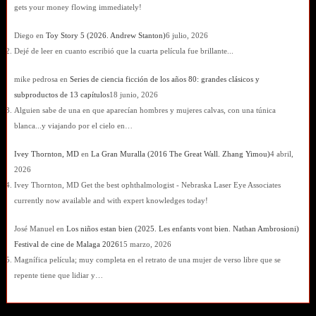
gets your money flowing immediately!
Diego
en
Toy Story 5 (2026. Andrew Stanton)
6 julio, 2026
Dejé de leer en cuanto escribió que la cuarta película fue brillante...
mike pedrosa
en
Series de ciencia ficción de los años 80: grandes clásicos y
subproductos de 13 capítulos
18 junio, 2026
Alguien sabe de una en que aparecían hombres y mujeres calvas, con una túnica
blanca...y viajando por el cielo en…
Ivey Thornton, MD
en
La Gran Muralla (2016 The Great Wall. Zhang Yimou)
4 abril,
2026
Ivey Thornton, MD Get the best ophthalmologist - Nebraska Laser Eye Associates
currently now available and with expert knowledges today!
José Manuel
en
Los niños estan bien (2025. Les enfants vont bien. Nathan Ambrosioni)
Festival de cine de Malaga 2026
15 marzo, 2026
Magnífica película; muy completa en el retrato de una mujer de verso libre que se
repente tiene que lidiar y…