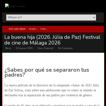
YOU ARE HERE :
HOME
»
CINE
»
La buena hija (2026. Júlia de Paz) Festival
LA BUENA HIJA (2026. JÚLIA DE PAZ) FESTIVAL DE CINE DE MÁLAGA 2026
de cine de Málaga 2026
Ricar
24 marzo 2026
Cine
,
Featured
No Comment
¿Sabes por qué se separaron tus
padres?
La nueva película de la directora de la estupenda «Ama» de 2021 Julia
de Paz Solvas, trata sobre una adolescente que ve cómo su mundo se
derrumba tras la separación de sus padres por violencia de género.
Carmela de 16 años se ve obligada a mudarse con su madre a casa de la