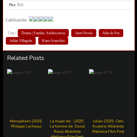
Plot:
N/A
Calificación:
Tags:
Drama | Familia. Adolescencia
Janet Novás
Júlia de Paz
Julián Villagrán
Kiara Arancibia
Related Posts
Marsupilami (2026.
La mujer de… (2025.
Julián (2025. Cato
Philippe Lacheau)
La femme de. David
Kusters) Atlántida
Roux) Atlántida
Mallorca Film Fest
Mallorca Film Fest